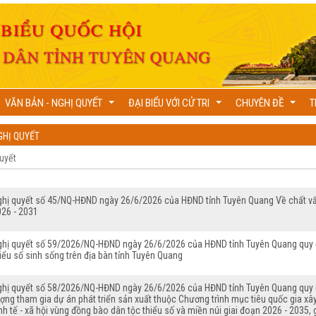
VĂN BẢN - NGHỊ QUYẾT
ĐẠI BIỂU VỚI CỬ TRI
CHUYÊN ĐỀ
T
...
...
...
GHỊ QUYẾT
ghị quyết số 45/NQ-HĐND ngày 26/6/2026 của HĐND tỉnh Tuyên Quang Về chất vấn 
026 - 2031
ghị quyết số 59/2026/NQ-HĐND ngày 26/6/2026 của HĐND tỉnh Tuyên Quang quy địn
iểu số sinh sống trên địa bàn tỉnh Tuyên Quang
ghị quyết số 58/2026/NQ-HĐND ngày 26/6/2026 của HĐND tỉnh Tuyên Quang quy đị
ợng tham gia dự án phát triển sản xuất thuộc Chương trình mục tiêu quốc gia x
nh tế - xã hội vùng đồng bào dân tộc thiểu số và miền núi giai đoạn 2026 - 2035,