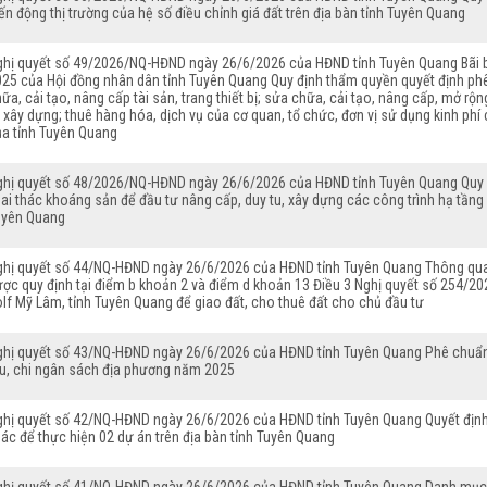
ến động thị trường của hệ số điều chỉnh giá đất trên địa bàn tỉnh Tuyên Quang
ghị quyết số 49/2026/NQ-HĐND ngày 26/6/2026 của HĐND tỉnh Tuyên Quang Bãi 
025 của Hội đồng nhân dân tỉnh Tuyên Quang Quy định thẩm quyền quyết định phê
ữa, cải tạo, nâng cấp tài sản, trang thiết bị; sửa chữa, cải tạo, nâng cấp, mở 
 xây dựng; thuê hàng hóa, dịch vụ của cơ quan, tổ chức, đơn vị sử dụng kinh ph
ủa tỉnh Tuyên Quang
ghị quyết số 48/2026/NQ-HĐND ngày 26/6/2026 của HĐND tỉnh Tuyên Quang Quy đ
ai thác khoáng sản để đầu tư nâng cấp, duy tu, xây dựng các công trình hạ tầng k
uyên Quang
ghị quyết số 44/NQ-HĐND ngày 26/6/2026 của HĐND tỉnh Tuyên Quang Thông qua vi
ợc quy định tại điểm b khoản 2 và điểm d khoản 13 Điều 3 Nghị quyết số 254/20
lf Mỹ Lâm, tỉnh Tuyên Quang để giao đất, cho thuê đất cho chủ đầu tư
ghị quyết số 43/NQ-HĐND ngày 26/6/2026 của HĐND tỉnh Tuyên Quang Phê chuẩn 
hu, chi ngân sách địa phương năm 2025
ghị quyết số 42/NQ-HĐND ngày 26/6/2026 của HĐND tỉnh Tuyên Quang Quyết địn
ác để thực hiện 02 dự án trên địa bàn tỉnh Tuyên Quang