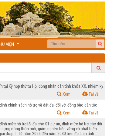
HƯ VIỆN
...
tại Kỳ họp thứ tư Hội đồng nhân dân tỉnh khóa XX, nhiệm kỳ
Xem
Tải về
h chính sách hỗ trợ về đất đai đối với đồng bào dân tộc
Xem
Tải về
nh mức hỗ trợ tối đa cho 01 dự án, định mức hỗ trợ các đối
ây dựng nông thôn mới, giảm nghèo bền vững và phát triển
 giai đoạn I: Từ năm 2026 đến năm 2030 trên địa bàn tỉnh