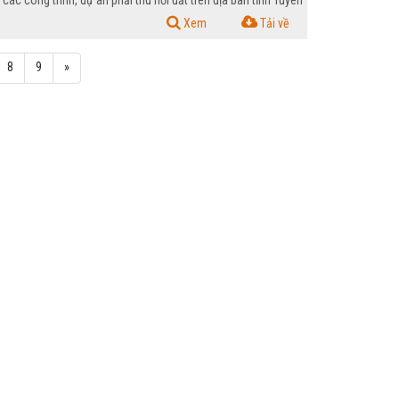
 công trình, dự án phải thu hồi đất trên địa bàn tỉnh Tuyên
Xem
Tải về
8
9
»