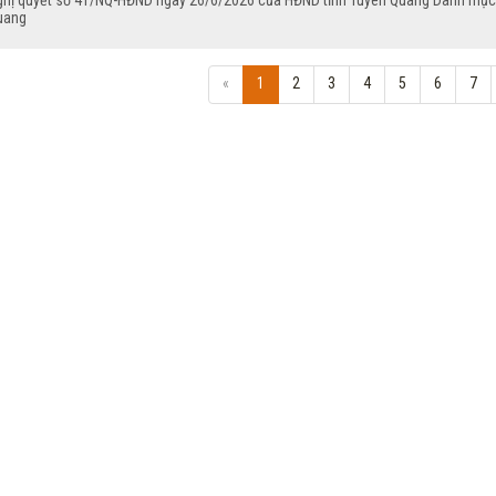
ghị quyết số 41/NQ-HĐND ngày 26/6/2026 của HĐND tỉnh Tuyên Quang Danh mục các
uang
«
1
2
3
4
5
6
7