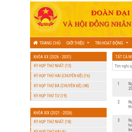
TRANG CHỦ
GIỚI THIỆU
TIN HOẠT ĐỘNG
...
...
KHÓA XX (2026 - 2031)
TẤT CẢ N
KỲ HỌP THỨ NHẤT (13)
KỲ HỌP THỨ HAI (CHUYÊN ĐỀ) (16)
1
N
KỲ HỌP THỨ BA (CHUYÊN ĐỀ) (48)
2
KỲ HỌP THỨ TƯ (19)
2
N
th
KHÓA XIX (2021 - 2026)
3
N
KỲ HỌP THỨ NHẤT (18)
tư
ki
KỲ HỌP THỨ HAI (6)