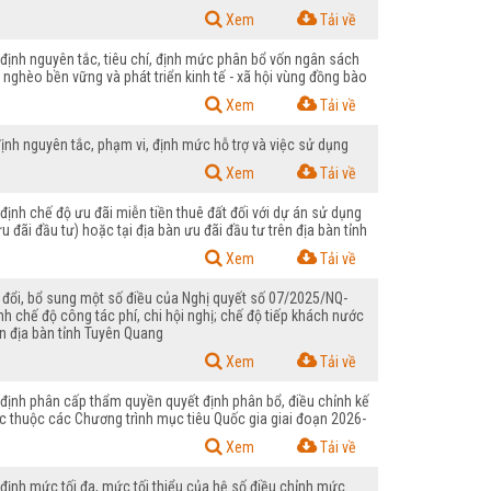
Xem
Tải về
ịnh nguyên tắc, tiêu chí, định mức phân bổ vốn ngân sách
nghèo bền vững và phát triển kinh tế - xã hội vùng đồng bào
Xem
Tải về
h nguyên tắc, phạm vi, định mức hỗ trợ và việc sử dụng
Xem
Tải về
nh chế độ ưu đãi miễn tiền thuê đất đối với dự án sử dụng
 đãi đầu tư) hoặc tại địa bàn ưu đãi đầu tư trên địa bàn tỉnh
Xem
Tải về
ổi, bổ sung một số điều của Nghị quyết số 07/2025/NQ-
 chế độ công tác phí, chi hội nghị; chế độ tiếp khách nước
ên địa bàn tỉnh Tuyên Quang
Xem
Tải về
ịnh phân cấp thẩm quyền quyết định phân bổ, điều chỉnh kế
 thuộc các Chương trình mục tiêu Quốc gia giai đoạn 2026-
Xem
Tải về
nh mức tối đa, mức tối thiểu của hệ số điều chỉnh mức