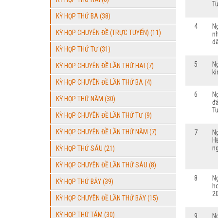
T
KỲ HỌP THỨ BA (38)
4
N
KỲ HỌP CHUYÊN ĐỀ (TRỰC TUYẾN) (11)
nh
dâ
KỲ HỌP THỨ TƯ (31)
5
N
KỲ HỌP CHUYÊN ĐỀ LẦN THỨ HAI (7)
ki
KỲ HỌP CHUYÊN ĐỀ LẦN THỨ BA (4)
6
N
KỲ HỌP THỨ NĂM (30)
đấ
T
KỲ HỌP CHUYÊN ĐỀ LẦN THỨ TƯ (9)
KỲ HỌP CHUYÊN ĐỀ LẦN THỨ NĂM (7)
7
N
H
ng
KỲ HỌP THỨ SÁU (21)
KỲ HỌP CHUYÊN ĐỀ LẦN THỨ SÁU (8)
8
N
KỲ HỌP THỨ BẢY (39)
h
20
KỲ HỌP CHUYÊN ĐỀ LẦN THỨ BẢY (15)
KỲ HỌP THỨ TÁM (30)
9
N