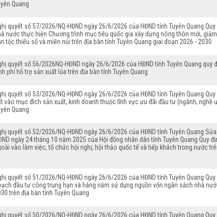
uyên Quang
ghị quyết số 57/2026/NQ-HĐND ngày 26/6/2026 của HĐND tỉnh Tuyên Quang Quy đ
à nước thực hiện Chương trình mục tiêu quốc gia xây dựng nông thôn mới, giảm 
n tộc thiểu số và miền núi trên địa bàn tỉnh Tuyên Quang giai đoạn 2026 - 2030
ghị quyết số 56/2026NQ-HĐND ngày 26/6/2026 của HĐND tỉnh Tuyên Quang quy địn
nh phí hỗ trợ sản xuất lúa trên địa bàn tỉnh Tuyên Quang
ghị quyết số 53/2026/NQ-HĐND ngày 26/6/2026 của HĐND tỉnh Tuyên Quang Quy đị
t vào mục đích sản xuất, kinh doanh thuộc lĩnh vực ưu đãi đầu tư (ngành, nghề ưu
uyên Quang
ghị quyết số 52/2026/NQ-HĐND ngày 26/6/2026 của HĐND tỉnh Tuyên Quang Sửa đ
ĐND ngày 24 tháng 10 năm 2025 của Hội đồng nhân dân tỉnh Tuyên Quang Quy định
oài vào làm việc, tổ chức hội nghị, hội thảo quốc tế và tiếp khách trong nước tr
ghị quyết số 51/2026/NQ-HĐND ngày 26/6/2026 của HĐND tỉnh Tuyên Quang Quy đ
oạch đầu tư công trung hạn và hằng năm sử dụng nguồn vốn ngân sách nhà nước
30 trên địa bàn tỉnh Tuyên Quang
ghị quyết số 50/2026/NQ-HĐND ngày 26/6/2026 của HĐND tỉnh Tuyên Quang Quy đị