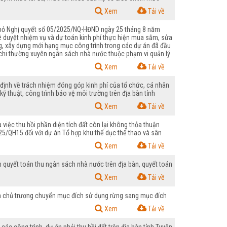
Xem
Tải về
bỏ Nghị quyết số 05/2025/NQ-HĐND ngày 25 tháng 8 năm
 duyệt nhiệm vụ và dự toán kinh phí thực hiện mua sắm, sửa
rộng, xây dựng mới hạng mục công trình trong các dự án đã đầu
í chi thường xuyên ngân sách nhà nước thuộc phạm vi quản lý
Xem
Tải về
ịnh về trách nhiệm đóng góp kinh phí của tổ chức, cá nhân
ỹ thuật, công trình bảo vệ môi trường trên địa bàn tỉnh
Xem
Tải về
ệc thu hồi phần diện tích đất còn lại không thỏa thuận
25/QH15 đối với dự án Tổ hợp khu thể dục thể thao và sân
Xem
Tải về
quyết toán thu ngân sách nhà nước trên địa bàn, quyết toán
Xem
Tải về
h chủ trương chuyển mục đích sử dụng rừng sang mục đích
Xem
Tải về