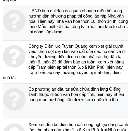
UBND tỉnh chỉ đạo cơ quan chuyên môn bổ sung
hướng dẫn phương pháp thi công lắp ráp Nhà văn
hóa. Hiện nay, nhà văn hóa thôn 10, thôn 14 thi công
theo Mẫu thiết kế của công ty Trúc Lâm khó tổ chức
thi công, lắp dựng.
Công ty Điện lực Tuyên Quang xem xét giải quyết
việc chôn cột điện lấn vào đất của các hộ dân và di
chuyển đường điện đi qua nóc nhà các hộ dân tại
thôn 6, thôn 23 để đảm bảo an toàn; xem xét nâng
cấp Trạm biến áp tại thôn 6, xã Kim Phú, hiện nay
trạm biến áp này thường xuyên bị mất điện, điện
quá tải.
Có phương án đầu tư sửa chữa đình làng Giếng
Tanh thuộc di tích văn hóa cấp tỉnh, hiện nay nhiều
hạng mục hư hỏng cần được sửa chữa kịp thời
Xem xét đền bù diện tích đất nông nghiệp đang canh
tác cho nhân dân xóm 1, xã Kim Phú, khi Nhà nước