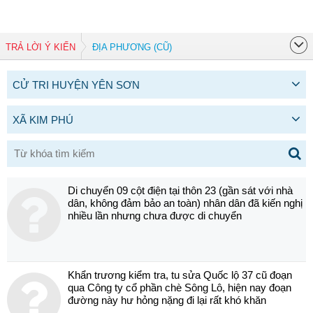
TRẢ LỜI Ý KIẾN
ĐỊA PHƯƠNG (CŨ)
CỬ TRI HUYỆN YÊN SƠN
XÃ KIM PHÚ
Di chuyển 09 cột điện tại thôn 23 (gần sát với nhà
dân, không đảm bảo an toàn) nhân dân đã kiến nghị
nhiều lần nhưng chưa được di chuyển
Khẩn trương kiểm tra, tu sửa Quốc lộ 37 cũ đoạn
qua Công ty cổ phần chè Sông Lô, hiện nay đoạn
đường này hư hỏng nặng đi lại rất khó khăn