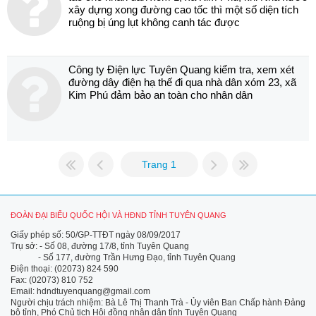
xây dựng xong đường cao tốc thì một số diện tích
ruộng bị úng lụt không canh tác được
Công ty Điện lực Tuyên Quang kiểm tra, xem xét
đường dây điện hạ thế đi qua nhà dân xóm 23, xã
Kim Phú đảm bảo an toàn cho nhân dân
Trang 1
ĐOÀN ĐẠI BIỂU QUỐC HỘI VÀ HĐND TỈNH TUYÊN QUANG
Giấy phép số: 50/GP-TTĐT ngày 08/09/2017
Trụ sở: - Số 08, đường 17/8, tỉnh Tuyên Quang
- Số 177, đường Trần Hưng Đạo, tỉnh Tuyên Quang
Điện thoại: (02073) 824 590
Fax: (02073) 810 752
Email: hdndtuyenquang@gmail.com
Người chịu trách nhiệm: Bà Lê Thị Thanh Trà - Ủy viên Ban Chấp hành Đảng
bộ tỉnh, Phó Chủ tịch Hội đồng nhân dân tỉnh Tuyên Quang