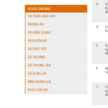
3
C
đ
HUYỆN LÂM BÌNH
đi
THỊ TRẤN LĂNG CAN
XÃ BÌNH AN
4
Cô
bu
XÃ HỒNG QUANG
XÃ KHUÔN HÀ
5
Tr
XÃ PHÚC YÊN
Lu
đầ
XÃ THỔ BÌNH
XÃ THƯỢNG LÂM
6
N
mộ
XÃ XUÂN LẬP
MINH QUANG (LB)
7
C
PHÚC SƠN (LB)
ng
đi