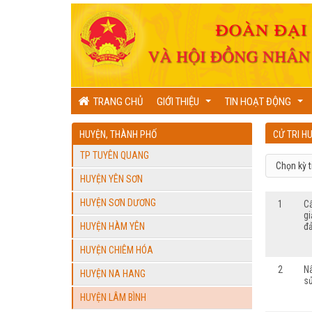
TRANG CHỦ
GIỚI THIỆU
TIN HOẠT ĐỘNG
...
...
HUYỆN, THÀNH PHỐ
CỬ TRI H
TP TUYÊN QUANG
HUYỆN YÊN SƠN
HUYỆN SƠN DƯƠNG
1
Cấ
gi
HUYỆN HÀM YÊN
đả
HUYỆN CHIÊM HÓA
2
N
HUYỆN NA HANG
s
HUYỆN LÂM BÌNH