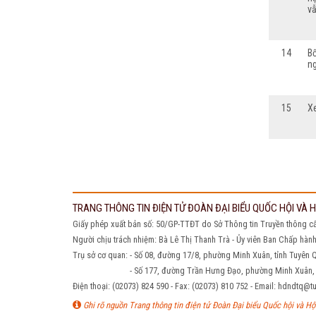
vẫ
14
Bố
ng
15
X
TRANG THÔNG TIN ĐIỆN TỬ ĐOÀN ĐẠI BIỂU QUỐC HỘI VÀ
Giấy phép xuất bản số: 50/GP-TTĐT do Sở Thông tin Truyền thông c
Người chịu trách nhiệm: Bà Lê Thị Thanh Trà - Ủy viên Ban Chấp hàn
Trụ sở cơ quan: - Số 08, đường 17/8, phường Minh Xuân, tỉnh Tuyên
- Số 177, đường Trần Hưng Đạo, phường Minh Xuân, tỉ
Điện thoại: (02073) 824 590 - Fax: (02073) 810 752 - Email: hdndt
Ghi rõ nguồn Trang thông tin điện tử Đoàn Đại biểu Quốc hội và Hội