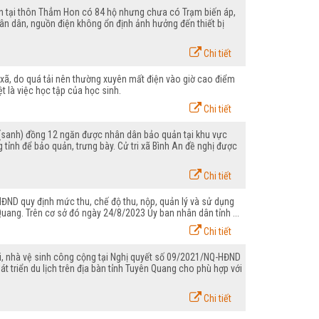
ện tại thôn Thẳm Hon có 84 hộ nhưng chưa có Trạm biến áp,
ân dân, nguồn điện không ổn định ảnh hưởng đến thiết bị
Chi tiết
 xã, do quá tải nên thường xuyên mất điện vào giờ cao điểm
ệt là việc học tập của học sinh.
Chi tiết
g (sanh) đồng 12 ngăn được nhân dân bảo quản tại khu vực
tỉnh để bảo quản, trưng bày. Cử tri xã Bình An đề nghị được
Chi tiết
ND quy định mức thu, chế độ thu, nộp, quản lý và sử dụng
 Quang. Trên cơ sở đó ngày 24/8/2023 Ủy ban nhân dân tỉnh ...
Chi tiết
ải, nhà vệ sinh công cộng tại Nghị quyết số 09/2021/NQ-HĐND
t triển du lịch trên địa bàn tỉnh Tuyên Quang cho phù hợp với
Chi tiết