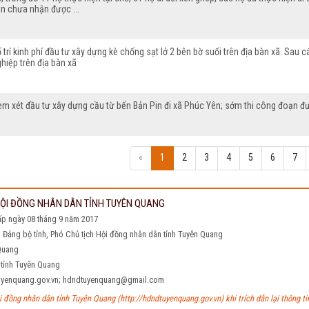
n chưa nhận được ...
 trí kinh phí đầu tư xây dựng kè chống sạt lở 2 bên bờ suối trên địa bàn xã. Sau
hiệp trên địa bàn xã
em xét đầu tư xây dựng cầu từ bến Bản Pin đi xã Phúc Yên; sớm thi công đoạn 
«
1
2
3
4
5
6
7
 HỘI ĐỒNG NHÂN DÂN TỈNH TUYÊN QUANG
ấp ngày 08 tháng 9 năm 2017
h Đảng bộ tỉnh, Phó Chủ tịch Hội đồng nhân dân tỉnh Tuyên Quang
 Quang
nh Tuyên Quang
q@tuyenquang.gov.vn; hdndtuyenquang@gmail.com
 đồng nhân dân tỉnh Tuyên Quang (http://hdndtuyenquang.gov.vn) khi trích dẫn lại thông tin