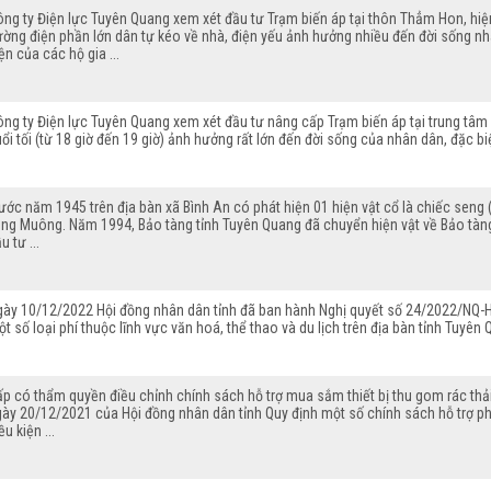
ông ty Điện lực Tuyên Quang xem xét đầu tư Trạm biến áp tại thôn Thẳm Hon, hi
ường điện phần lớn dân tự kéo về nhà, điện yếu ảnh hưởng nhiều đến đời sống nh
ện của các hộ gia ...
ng ty Điện lực Tuyên Quang xem xét đầu tư nâng cấp Trạm biến áp tại trung tâm
ổi tối (từ 18 giờ đến 19 giờ) ảnh hưởng rất lớn đến đời sống của nhân dân, đặc bi
ước năm 1945 trên địa bàn xã Bình An có phát hiện 01 hiện vật cổ là chiếc sen
ng Muông. Năm 1994, Bảo tàng tỉnh Tuyên Quang đã chuyển hiện vật về Bảo tàng 
u tư ...
gày 10/12/2022 Hội đồng nhân dân tỉnh đã ban hành Nghị quyết số 24/2022/NQ-HĐ
t số loại phí thuộc lĩnh vực văn hoá, thể thao và du lịch trên địa bàn tỉnh Tuyên
ấp có thẩm quyền điều chỉnh chính sách hỗ trợ mua sắm thiết bị thu gom rác th
ày 20/12/2021 của Hội đồng nhân dân tỉnh Quy định một số chính sách hỗ trợ phá
ều kiện ...