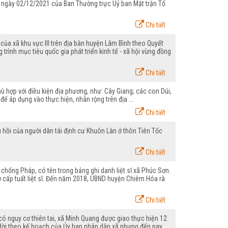
 ngày 02/12/2021 của Ban Thường trực Uỷ ban Mặt trận Tổ
Chi tiết
của xã khu vực III trên địa bàn huyện Lâm Bình theo Quyết
ình mục tiêu quốc gia phát triển kinh tế - xã hội vùng đồng
Chi tiết
phù hợp với điều kiện địa phương, như: Cây Giang; các con Dúi,
 áp dụng vào thực hiện, nhân rộng trên địa ...
Chi tiết
hồi của người dân tái định cư Khuôn Làn ở thôn Tiên Tốc
Chi tiết
 chống Pháp, có tên trong bảng ghi danh liệt sĩ xã Phúc Sơn.
ợ cấp tuất liệt sĩ. Đến năm 2018, UBND huyện Chiêm Hóa rà
Chi tiết
có nguy cơ thiên tai, xã Minh Quang được giao thực hiện 12
di dời theo kế hoạch của Ủy ban nhân dân xã nhưng đến nay