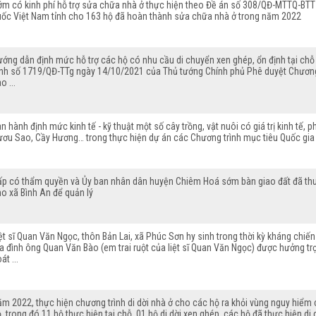
ớm có kinh phí hỗ trợ sửa chữa nhà ở thực hiện theo Đề án số 308/QĐ-MTTQ-BTT
uốc Việt Nam tỉnh cho 163 hộ đã hoàn thành sửa chữa nhà ở trong năm 2022
ớng dẫn định mức hỗ trợ các hộ có nhu cầu di chuyển xen ghép, ổn định tại chỗ 
nh số 1719/QĐ-TTg ngày 14/10/2021 của Thủ tướng Chính phủ Phê duyệt Chương tr
o ...
n hành định mức kinh tế - kỹ thuật một số cây trồng, vật nuôi có giá trị kinh tế, 
ơu Sao, Cầy Hương… trong thực hiện dự án các Chương trình mục tiêu Quốc gia để
ấp có thẩm quyền và Ủy ban nhân dân huyện Chiêm Hoá sớm bàn giao đất đã thu 
o xã Bình An để quản lý
ệt sĩ Quan Văn Ngọc, thôn Bản Lai, xã Phúc Sơn hy sinh trong thời kỳ kháng chiến
a đình ông Quan Văn Bào (em trai ruột của liệt sĩ Quan Văn Ngọc) được hưởng tr
át ...
m 2022, thực hiện chương trình di dời nhà ở cho các hộ ra khỏi vùng nguy hiểm 
, trong đó 11 hộ thực hiện tại chỗ, 01 hộ di dời xen ghép, các hộ đã thực hiện 