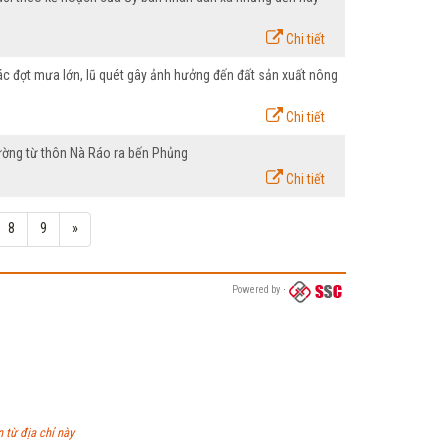
Chi tiết
 các đợt mưa lớn, lũ quét gây ảnh hưởng đến đất sản xuất nông
Chi tiết
đường từ thôn Nà Ráo ra bến Phủng
Chi tiết
8
9
»
Powered by
 từ địa chỉ này