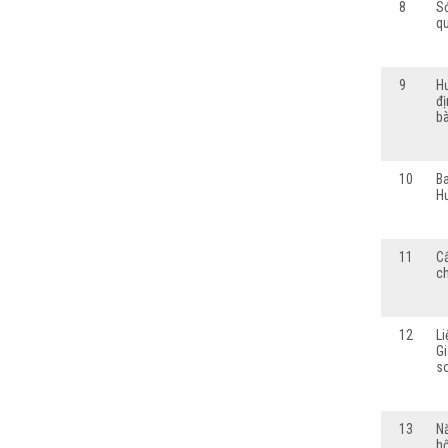
8
S
q
9
Hư
đị
bà
10
Ba
Hư
11
C
ch
12
Li
Gi
so
13
Nă
hộ