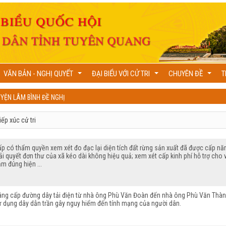
VĂN BẢN - NGHỊ QUYẾT
ĐẠI BIỂU VỚI CỬ TRI
CHUYÊN ĐỀ
T
...
...
...
UYỆN LÂM BÌNH ĐỀ NGHỊ
p có thẩm quyền xem xét đo đạc lại diện tích đất rừng sản xuất đã được cấp năm
ải quyết đơn thư của xã kéo dài không hiệu quả; xem xét cấp kinh phí hỗ trợ ch
m đúng hiện ...
âng cấp đường dây tải điện từ nhà ông Phù Văn Đoàn đến nhà ông Phù Văn Thàn
ử dụng dây dẫn trần gây nguy hiểm đến tính mạng của người dân.