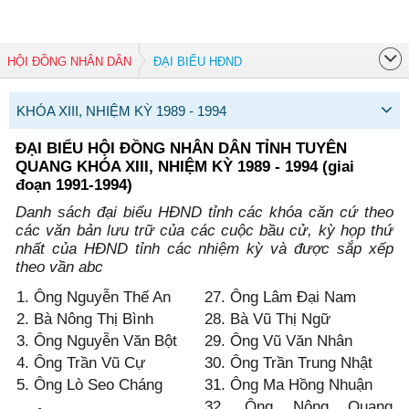
HỘI ĐỒNG NHÂN DÂN
ĐẠI BIỂU HĐND
KHÓA XIII, NHIỆM KỲ 1989 - 1994
ĐẠI BIỂU HỘI ĐỒNG NHÂN DÂN TỈNH TUYÊN
QUANG KHÓA XIII, NHIỆM KỲ 1989 - 1994 (giai
đoạn 1991-1994)
Danh sách đại biểu HĐND tỉnh các khóa căn cứ theo
các văn bản lưu trữ của các cuộc bầu cử, kỳ họp thứ
nhất của HĐND tỉnh các nhiệm kỳ và được sắp xếp
theo vần abc
1. Ông Nguyễn Thế An
27. Ông Lâm Đại Nam
2. Bà Nông Thị Bình
28. Bà Vũ Thị Ngữ
3. Ông Nguyễn Văn Bột
29. Ông Vũ Văn Nhân
4. Ông Trần Vũ Cự
30. Ông Trần Trung Nhật
5. Ông Lò Seo Cháng
31. Ông Ma Hồng Nhuận
32. Ông Nông Quang