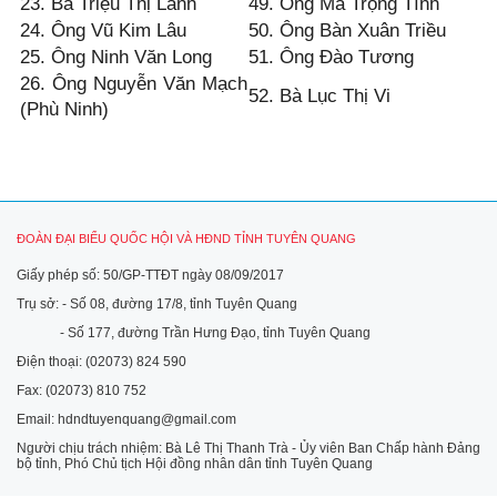
23. Bà Triệu Thị Lành
49. Ông Ma Trọng Tình
24. Ông Vũ Kim Lâu
50. Ông Bàn Xuân Triều
25. Ông Ninh Văn Long
51. Ông Đào Tương
26. Ông Nguyễn Văn Mạch
52. Bà Lục Thị Vi
(Phù Ninh)
ĐOÀN ĐẠI BIỂU QUỐC HỘI VÀ HĐND TỈNH TUYÊN QUANG
Giấy phép số: 50/GP-TTĐT ngày 08/09/2017
Trụ sở: - Số 08, đường 17/8, tỉnh Tuyên Quang
- Số 177, đường Trần Hưng Đạo, tỉnh Tuyên Quang
Điện thoại: (02073) 824 590
Fax: (02073) 810 752
Email: hdndtuyenquang@gmail.com
Người chịu trách nhiệm: Bà Lê Thị Thanh Trà - Ủy viên Ban Chấp hành Đảng
bộ tỉnh, Phó Chủ tịch Hội đồng nhân dân tỉnh Tuyên Quang