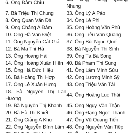
6. Ông Đàm Chíu
Nhung
7. Bà Triệu Thị Chung
33. Ông Lý A Páo
8. Ông Quan Văn Đài
34. Ông Lê Phi
9. Ông Cháng A Đàm
35. Ông Hoàng Văn Phủ
10. Ông Hà Văn Điệt
36. Ông Tiêu Văn Quang
11. Ông Nguyễn Cát Giá
37. Ông Bùi Ngọc Quế
12. Bà Ma Thị Hà
38. Bà Nguyễn Thị Sinh
13. Ông Hoàng Hải
39. Ông Tạ Bá Song
14. Ông Hoàng Xuân Hiển
40. Bà Phạm Thị Sung
15. Ông Hà Đức Hiệu
41. Ông Lâm Minh Sửu
16. Bà Hoàng Thị Hợp
42. Ông Lương Minh Sỹ
17. Ông Lê Xuân Hưng
43. Ông Triệu Văn Tài
18. Bà Nguyễn Thị Lan
44. Ông Hoàng Lục Thái
Hương
19. Bà Nguyễn Thị Khanh
45. Ông Ngụy Văn Thận
20. Bà Hà Thị Khiết
46. Ông Đặng Ngọc Thanh
21. Ông Giàng A Khư
47. Ông Vũ Quang Tiến
22. Ông Nguyễn Đình Lâm
48. Ông Nguyễn Văn Tiếp