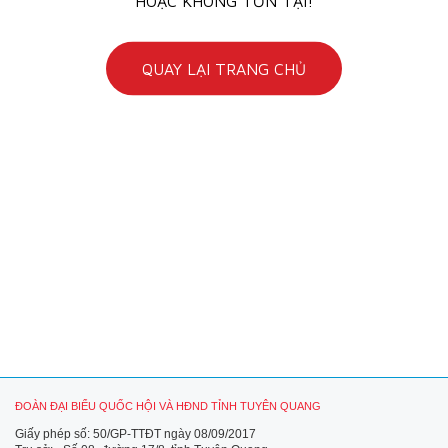
HOẶC KHÔNG TỒN TẠI!
QUAY LẠI TRANG CHỦ
ĐOÀN ĐẠI BIỂU QUỐC HỘI VÀ HĐND TỈNH TUYÊN QUANG
Giấy phép số: 50/GP-TTĐT ngày 08/09/2017