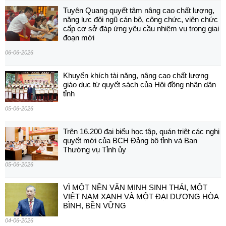
Tuyên Quang quyết tâm nâng cao chất lượng,
năng lực đội ngũ cán bộ, công chức, viên chức
cấp cơ sở đáp ứng yêu cầu nhiệm vụ trong giai
đoạn mới
06-06-2026
Khuyến khích tài năng, nâng cao chất lượng
giáo dục từ quyết sách của Hội đồng nhân dân
tỉnh
05-06-2026
Trên 16.200 đại biểu học tập, quán triệt các nghị
quyết mới của BCH Đảng bộ tỉnh và Ban
Thường vụ Tỉnh ủy
05-06-2026
VÌ MỘT NỀN VĂN MINH SINH THÁI, MỘT
VIỆT NAM XANH VÀ MỘT ĐẠI DƯƠNG HÒA
BÌNH, BỀN VỮNG
04-06-2026