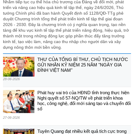
Nhằm tiếp tục cụ thể hóa chủ trương của Đảng về đổi mới, phát
triển và nâng cao hiệu quả kinh tế tập thể, ngày 24/6/2026, Thủ
tướng Chính phủ đã ban hành Quyết định số 1128/QĐ-TTg phê
duyệt Chương trình tổng thể phát triển kinh tế tập thể giai đoạn
2026 - 2030. Đây là chương trình có ý nghĩa quan trọng, tạo nền
tảng để khu vực kinh tế tập thể phát triển năng động, hiệu quả, trở
thành một trong những động lực góp phần thúc đẩy tăng trưởng
kinh tế, tạo việc làm, nâng cao thu nhập cho người dân và xây
dựng nông thôn mới bền vững.
THƯ CỦA TỔNG BÍ THƯ, CHỦ TỊCH NƯỚC
GỬI NHÂN KỶ NIỆM 25 NĂM "NGÀY GIA
ĐÌNH VIỆT NAM"
28-06-2026
Phát huy vai trò của HĐND tỉnh trong thực hiện
Nghị quyết số 57-NQ/TW về phát triển khoa
học, công nghệ, đổi mới sáng tạo và chuyển đổi
số
27-06-2026
Tuyên Quang đạt nhiều kết quả tích cực trong