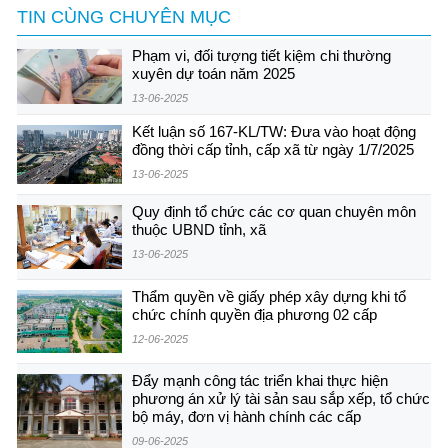
TIN CÙNG CHUYÊN MỤC
Phạm vi, đối tượng tiết kiệm chi thường
xuyên dự toán năm 2025
13-06-2025
Kết luận số 167-KL/TW: Đưa vào hoạt động
đồng thời cấp tỉnh, cấp xã từ ngày 1/7/2025
13-06-2025
Quy định tổ chức các cơ quan chuyên môn
thuộc UBND tỉnh, xã
13-06-2025
Thẩm quyền về giấy phép xây dựng khi tổ
chức chính quyền địa phương 02 cấp
12-06-2025
Đẩy mạnh công tác triển khai thực hiện
phương án xử lý tài sản sau sắp xếp, tổ chức
bộ máy, đơn vị hành chính các cấp
09-06-2025