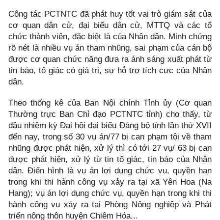
Công tác PCTNTC đã phát huy tốt vai trò giám sát của
cơ quan dân cử, đại biểu dân cử, MTTQ và các tổ
chức thành viên, đặc biệt là của Nhân dân. Minh chứng
rõ nét là nhiều vụ án tham nhũng, sai phạm của cán bộ
được cơ quan chức năng đưa ra ánh sáng xuất phát từ
tin báo, tố giác có giá trị, sự hỗ trợ tích cực của Nhân
dân.
Theo thống kê của Ban Nội chính Tỉnh ủy (Cơ quan
Thường trực Ban Chỉ đạo PCTNTC tỉnh) cho thấy, từ
đầu nhiệm kỳ Đại hội đại biểu Đảng bộ tỉnh lần thứ XVII
đến nay, trong số 30 vụ án/77 bị can phạm tội về tham
nhũng được phát hiện, xử lý thì có tới 27 vụ/ 63 bị can
được phát hiện, xử lý từ tin tố giác, tin báo của Nhân
dân. Điển hình là vụ án lợi dụng chức vụ, quyền hạn
trong khi thi hành công vụ xảy ra tại xã Yên Hoa (Na
Hang); vụ án lợi dụng chức vụ, quyền hạn trong khi thi
hành công vụ xảy ra tại Phòng Nông nghiệp và Phát
triển nông thôn huyện Chiêm Hóa...