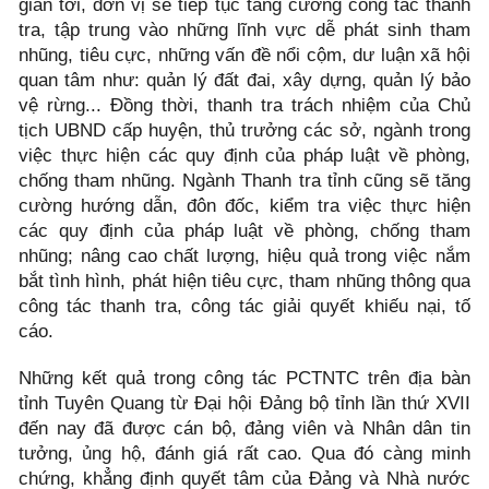
gian tới, đơn vị sẽ tiếp tục tăng cường công tác thanh
tra, tập trung vào những lĩnh vực dễ phát sinh tham
nhũng, tiêu cực, những vấn đề nổi cộm, dư luận xã hội
quan tâm như: quản lý đất đai, xây dựng, quản lý bảo
vệ rừng... Đồng thời, thanh tra trách nhiệm của Chủ
tịch UBND cấp huyện, thủ trưởng các sở, ngành trong
việc thực hiện các quy định của pháp luật về phòng,
chống tham nhũng. Ngành Thanh tra tỉnh cũng sẽ tăng
cường hướng dẫn, đôn đốc, kiểm tra việc thực hiện
các quy định của pháp luật về phòng, chống tham
nhũng; nâng cao chất lượng, hiệu quả trong việc nắm
bắt tình hình, phát hiện tiêu cực, tham nhũng thông qua
công tác thanh tra, công tác giải quyết khiếu nại, tố
cáo.
Những kết quả trong công tác PCTNTC trên địa bàn
tỉnh Tuyên Quang từ Đại hội Đảng bộ tỉnh lần thứ XVII
đến nay đã được cán bộ, đảng viên và Nhân dân tin
tưởng, ủng hộ, đánh giá rất cao. Qua đó càng minh
chứng, khẳng định quyết tâm của Đảng và Nhà nước