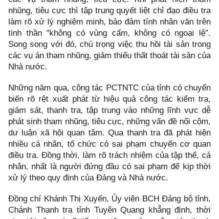
nhũng, tiêu cực thì tập trung quyết liệt chỉ đạo điều tra
làm rõ xử lý nghiêm minh, bảo đảm tính nhân văn trên
tinh thần "không có vùng cấm, không có ngoại lệ”.
Song song với đó, chú trọng việc thu hồi tài sản trong
các vụ án tham nhũng, giảm thiểu thất thoát tài sản của
Nhà nước.
Những năm qua, công tác PCTNTC của tỉnh có chuyển
biến rõ rệt xuất phát từ hiệu quả công tác kiểm tra,
giám sát, thanh tra, tập trung vào những lĩnh vực dễ
phát sinh tham nhũng, tiêu cực, những vấn đề nổi cộm,
dư luận xã hội quan tâm. Qua thanh tra đã phát hiện
nhiều cá nhân, tổ chức có sai phạm chuyển cơ quan
điều tra. Đồng thời, làm rõ trách nhiệm của tập thể, cá
nhân, nhất là người đứng đầu có sai phạm để kịp thời
xử lý theo quy định của Đảng và Nhà nước.
Đồng chí Khánh Thị Xuyến, Ủy viên BCH Đảng bộ tỉnh,
Chánh Thanh tra tỉnh Tuyên Quang khẳng định, thời