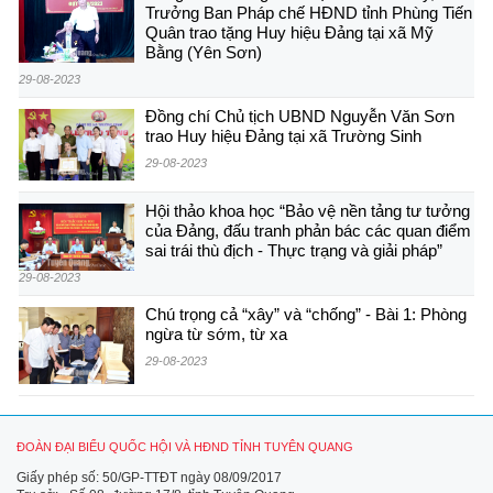
Trưởng Ban Pháp chế HĐND tỉnh Phùng Tiến
Quân trao tặng Huy hiệu Đảng tại xã Mỹ
Bằng (Yên Sơn)
29-08-2023
Đồng chí Chủ tịch UBND Nguyễn Văn Sơn
trao Huy hiệu Đảng tại xã Trường Sinh
29-08-2023
Hội thảo khoa học “Bảo vệ nền tảng tư tưởng
của Đảng, đấu tranh phản bác các quan điểm
sai trái thù địch - Thực trạng và giải pháp”
29-08-2023
Chú trọng cả “xây” và “chống” - Bài 1: Phòng
ngừa từ sớm, từ xa
29-08-2023
ĐOÀN ĐẠI BIỂU QUỐC HỘI VÀ HĐND TỈNH TUYÊN QUANG
Giấy phép số: 50/GP-TTĐT ngày 08/09/2017