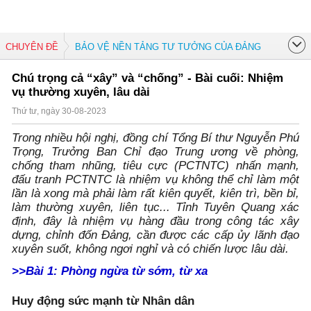
CHUYÊN ĐỀ
BẢO VỆ NỀN TẢNG TƯ TƯỞNG CỦA ĐẢNG
Chú trọng cả “xây” và “chống” - Bài cuối: Nhiệm
vụ thường xuyên, lâu dài
Thứ tư, ngày 30-08-2023
Trong nhiều hội nghị, đồng chí Tổng Bí thư Nguyễn Phú
Trọng, Trưởng Ban Chỉ đạo Trung ương về phòng,
chống tham nhũng, tiêu cực (PCTNTC) nhấn mạnh,
đấu tranh PCTNTC là nhiệm vụ không thể chỉ làm một
lần là xong mà phải làm rất kiên quyết, kiên trì, bền bỉ,
làm thường xuyên, liên tục... Tỉnh Tuyên Quang xác
định, đây là nhiệm vụ hàng đầu trong công tác xây
dựng, chỉnh đốn Đảng, cần được các cấp ủy lãnh đạo
xuyên suốt, không ngơi nghỉ và có chiến lược lâu dài.
>>Bài 1: Phòng ngừa từ sớm, từ xa
Huy động sức mạnh từ Nhân dân