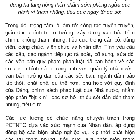
dựng hạ tầng nông thôn nhằm sớm phòng ngừa các
hành vi tham nhũng, tiêu cực ngay từ cơ sở.
Trong đó, trọng tâm là làm tốt công tác tuyên truyền,
giáo dục chính trị tư tưởng, xây dựng văn hóa liêm
chính, không tham nhũng, tiêu cực trong cán bộ, đảng
viên, công chức, viên chức và Nhân dân. Tỉnh yêu cầu
các cấp, các ngành tiếp tục rà soát, bổ sung, sửa đổi
các văn bản quy phạm pháp luật đã ban hành về các
cơ chế, chính sách trong lĩnh vực quản lý nhà nước;
văn bản hướng dẫn của các sở, ban, ngành đảm bảo
kịp thời, chặt chẽ, cụ thể hơn, phù hợp với quy định
của Đảng, chính sách pháp luật của Nhà nước, nhằm
góp phần "bịt kín" các sơ hở, thiếu sót dẫn đến tham
nhũng, tiêu cực.
Các lực lượng có chức năng chuyên trách trong
PCTNTC dựa vào sức mạnh của Nhân dân, áp dụng
đồng bộ các biện pháp nghiệp vụ, kịp thời phát hiện
các vụ tham nhũng, tiêu cực. Khi phát hiện tham