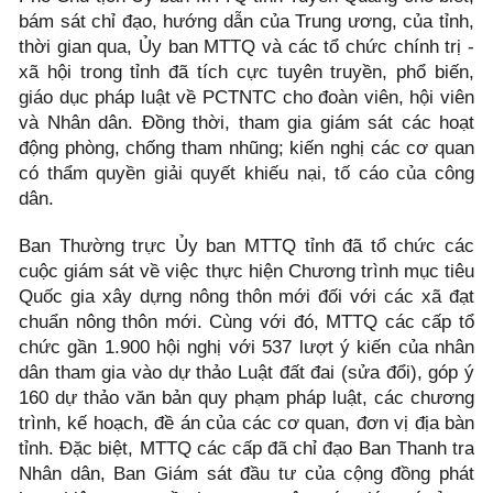
bám sát chỉ đạo, hướng dẫn của Trung ương, của tỉnh,
thời gian qua, Ủy ban MTTQ và các tổ chức chính trị -
xã hội trong tỉnh đã tích cực tuyên truyền, phổ biến,
giáo dục pháp luật về PCTNTC cho đoàn viên, hội viên
và Nhân dân. Đồng thời, tham gia giám sát các hoạt
động phòng, chống tham nhũng; kiến nghị các cơ quan
có thẩm quyền giải quyết khiếu nại, tố cáo của công
dân.
Ban Thường trực Ủy ban MTTQ tỉnh đã tổ chức các
cuộc giám sát về việc thực hiện Chương trình mục tiêu
Quốc gia xây dựng nông thôn mới đối với các xã đạt
chuẩn nông thôn mới. Cùng với đó, MTTQ các cấp tổ
chức gần 1.900 hội nghị với 537 lượt ý kiến của nhân
dân tham gia vào dự thảo Luật đất đai (sửa đổi), góp ý
160 dự thảo văn bản quy phạm pháp luật, các chương
trình, kế hoạch, đề án của các cơ quan, đơn vị địa bàn
tỉnh. Đặc biệt, MTTQ các cấp đã chỉ đạo Ban Thanh tra
Nhân dân, Ban Giám sát đầu tư của cộng đồng phát