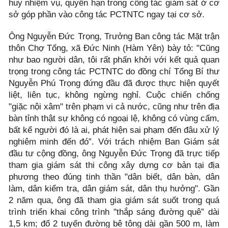
huy nhiệm vụ, quyền hạn trong công tác giám sát ở cơ
sở góp phần vào công tác PCTNTC ngay tại cơ sở.
Ông Nguyễn Đức Trọng, Trưởng Ban công tác Mặt trận
thôn Chợ Tổng, xã Đức Ninh (Hàm Yên) bày tỏ: "Cũng
như bao người dân, tôi rất phấn khởi với kết quả quan
trọng trong công tác PCTNTC do đồng chí Tổng Bí thư
Nguyễn Phú Trọng đứng đầu đã được thực hiện quyết
liệt, liên tục, không ngừng nghỉ. Cuộc chiến chống
"giặc nội xâm" trên phạm vi cả nước, cũng như trên địa
bàn tỉnh thật sự không có ngoại lệ, không có vùng cấm,
bất kể người đó là ai, phát hiện sai phạm đến đâu xử lý
nghiêm minh đến đó”. Với trách nhiệm Ban Giám sát
đầu tư cộng đồng, ông Nguyễn Đức Trọng đã trực tiếp
tham gia giám sát thi công xây dựng cơ bản tại địa
phương theo đúng tinh thần "dân biết, dân bàn, dân
làm, dân kiểm tra, dân giám sát, dân thụ hưởng". Gần
2 năm qua, ông đã tham gia giám sát suốt trong quá
trình triển khai công trình "thắp sáng đường quê” dài
1,5 km; đổ 2 tuyến đường bê tông dài gần 500 m, làm