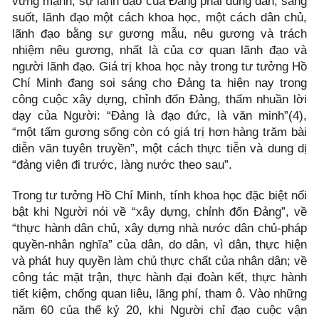
vững mạnh, sự lãnh đạo của Đảng phải đúng đắn, sáng
suốt, lãnh đạo một cách khoa học, một cách dân chủ,
lãnh đạo bằng sự gương mẫu, nêu gương và trách
nhiệm nêu gương, nhất là của cơ quan lãnh đạo và
người lãnh đạo. Giá trị khoa học này trong tư tưởng Hồ
Chí Minh đang soi sáng cho Đảng ta hiện nay trong
công cuộc xây dựng, chỉnh đốn Đảng, thấm nhuần lời
dạy của Người: “Đảng là đạo đức, là văn minh”(4),
“một tấm gương sống còn có giá trị hơn hàng trăm bài
diễn văn tuyên truyền”, một cách thực tiễn và dung dị
“đảng viên đi trước, làng nước theo sau”.
Trong tư tưởng Hồ Chí Minh, tính khoa học đặc biệt nổi
bật khi Người nói về “xây dựng, chỉnh đốn Đảng”, về
“thực hành dân chủ, xây dựng nhà nước dân chủ-pháp
quyền-nhân nghĩa” của dân, do dân, vì dân, thực hiện
và phát huy quyền làm chủ thực chất của nhân dân; về
công tác mặt trận, thực hành đại đoàn kết, thực hành
tiết kiệm, chống quan liêu, lãng phí, tham ô. Vào những
năm 60 của thế kỷ 20, khi Người chỉ đạo cuộc vận