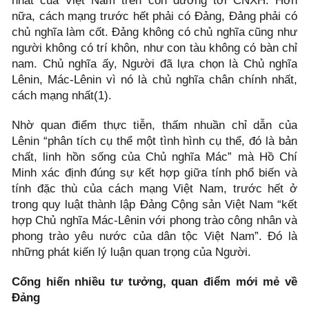
nhất của Việt Nam trên con đường tới CNXH. Hơn
nữa, cách mạng trước hết phải có Đảng, Đảng phải có
chủ nghĩa làm cốt. Đảng không có chủ nghĩa cũng như
người không có trí khôn, như con tàu không có bàn chỉ
nam. Chủ nghĩa ấy, Người đã lựa chọn là Chủ nghĩa
Lênin, Mác-Lênin vì nó là chủ nghĩa chân chính nhất,
cách mạng nhất(1).
Nhờ quan điểm thực tiễn, thấm nhuần chỉ dẫn của
Lênin “phân tích cụ thể một tình hình cụ thể, đó là bản
chất, linh hồn sống của Chủ nghĩa Mác” mà Hồ Chí
Minh xác định đúng sự kết hợp giữa tính phổ biến và
tính đặc thù của cách mạng Việt Nam, trước hết ở
trong quy luật thành lập Đảng Cộng sản Việt Nam “kết
hợp Chủ nghĩa Mác-Lênin với phong trào công nhân và
phong trào yêu nước của dân tộc Việt Nam”. Đó là
những phát kiến lý luận quan trọng của Người.
Cống hiến nhiều tư tưởng, quan điểm mới mẻ về
Đảng