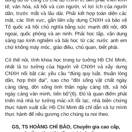
tế, văn hóa, xã hội và con người, vì lợi ích của người
dân, trước mắt và lâu dài. Phải kết hợp toàn diện các
mặt, các lĩnh vực, gắn liền xây dựng CNXH và bảo vệ
Tổ quốc xã hội chủ nghĩa bằng sức mạnh đối nội, đối
ngoại, quốc phòng và an ninh. Phải học tập, vận dụng
sáng tạo kinh nghiệm và bài học từ các nước anh em
chứ không máy móc, giáo điều, chủ quan, biệt phái.
Có thể nói, tính khoa học trong tư tưởng Hồ Chí Minh,
nhất là tư tưởng của Người về CNXH và xây dựng
CNXH nổi bật các yêu cầu “đúng quy luật, thuận lòng
dân, hợp thời đại”, sao cho “đời sống vật chất ngày
càng tăng, đời sống tinh thần ngày càng tốt, xã hội
ngày càng văn minh, tiến bộ”(6). Đó là quan điểm phát
triển mà nhà tư tưởng mác-xít lỗi lạc, nhà biện chứng
thực hành xuất sắc Hồ Chí Minh đã chỉ dẫn và tự mình
thực hành để nêu gương cho chúng ta noi theo.
GS, TS HOÀNG CHÍ BẢO, Chuyên gia cao cấp,