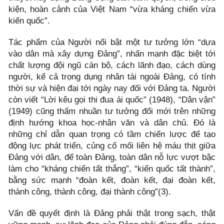
kiện, hoàn cảnh của Việt Nam “vừa kháng chiến vừa
kiến quốc”.
Tác phẩm của Người nổi bật một tư tưởng lớn “dựa
vào dân mà xây dựng Đảng”, nhấn mạnh đặc biệt tới
chất lượng đội ngũ cán bộ, cách lãnh đạo, cách dùng
người, kể cả trọng dụng nhân tài ngoài Đảng, có tính
thời sự và hiện đại tới ngày nay đối với Đảng ta. Người
còn viết “Lời kêu gọi thi đua ái quốc” (1948), “Dân vận”
(1949) cũng thấm nhuần tư tưởng đổi mới trên những
định hướng khoa học-nhân văn và dân chủ. Đó là
những chỉ dẫn quan trọng có tầm chiến lược để tạo
động lực phát triển, củng cố mối liên hệ máu thịt giữa
Đảng với dân, để toàn Đảng, toàn dân nỗ lực vượt bậc
làm cho “kháng chiến tất thắng”, “kiến quốc tất thành”,
bằng sức mạnh “đoàn kết, đoàn kết, đại đoàn kết,
thành công, thành công, đại thành công”(3).
Vấn đề quyết định là Đảng phải thật trong sạch, thật