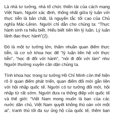
Là nhà tư tưởng, nhà tổ chức thiên tài của cách mạng
Việt Nam, Người xác định, thống nhất giữa lý luận với
thực tiễn là bản chất, là nguyên tắc tối cao của Chủ
nghĩa Mác-Lênin. Người chỉ dẫn cho chúng ta: “Thực
hành sinh ra hiểu biết. Hiểu biết tiến lên lý luận. Lý luận
lãnh đạo thực hành”(2).
Đó là một tư tưởng lớn, thấm nhuần quan điểm thực
tiễn, là cơ sở khoa học để “lý luận liên hệ với thực
tiễn”, “học đi đôi với hành”, “nói đi đôi với làm” như
Người thường xuyên căn dặn chúng ta.
Tính khoa học trong tư tưởng Hồ Chí Minh còn thể hiện
rõ ở quan điểm phát triển, quan điểm đổi mới gắn liền
với hội nhập quốc tế. Người có tư tưởng đổi mới, hội
nhập từ rất sớm. Người đưa ra thông điệp với quốc tế
và thế giới: “Việt Nam mong muốn là bạn của các
nước dân chủ, Việt Nam quyết không thù oán với một
ai”, tranh thủ tối đa sự ủng hộ của quốc tế, thêm bạn