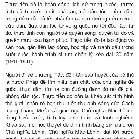
Thực tiễn đó là hoàn cảnh lịch sử trong nước, trước
tình cảnh nước mất nhà tan, cả dân tộc chìm đắm
trong đêm dài nô lệ, phải tìm ra con đường cứu nước,
cứu dân, đưa dân tộc từ vong quốc nô tới độc lập, tự
do, thức tỉnh con người về quyền sống, quyền tự do và
quyền mưu cầu hạnh phúc. Thực tiễn đó là lao động vô
sản hóa, gắn liền lao động, học tập và tranh đấu trong
suốt cuộc hành trình đi tìm chân lý kéo dài 30 năm
(1911-1941).
Người đi về phương Tây, đến tận sào huyệt của kẻ thù
là nước Pháp để tìm hiểu bản chất của chủ nghĩa đế
quốc, thực dân, tìm ra con đường đánh đổ nó để giải
phóng dân tộc. Thực tiễn đó còn là khảo sát tình hình
thế giới, nhận rõ bạn-thù, tiếp thu ánh sáng của Cách
mạng Tháng Mười và giác ngộ Chủ nghĩa Mác-Lênin,
từng bước một, tích lũy kiến thức và kinh nghiệm.
Khảo sát mọi học thuyết để định hình bằng sự lựa chọn
Chủ nghĩa Lênin, Chủ nghĩa Mác-Lênin, đạt tới bước