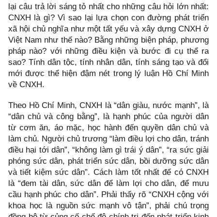
lại câu trả lời sáng tỏ nhất cho những câu hỏi lớn nhất:
CNXH là gì? Vì sao lại lựa chọn con đường phát triển
xã hội chủ nghĩa như một tất yếu và xây dựng CNXH ở
Việt Nam như thế nào? Bằng những biện pháp, phương
pháp nào? với những điều kiện và bước đi cụ thể ra
sao? Tính dân tộc, tính nhân dân, tính sáng tạo và đổi
mới được thể hiện đậm nét trong lý luận Hồ Chí Minh
về CNXH.
Theo Hồ Chí Minh, CNXH là “dân giàu, nước mạnh”, là
“dân chủ và công bằng”, là hạnh phúc của người dân
từ cơm ăn, áo mặc, học hành đến quyền dân chủ và
làm chủ. Người chủ trương “làm điều lợi cho dân, tránh
điều hại tới dân”, “không làm gì trái ý dân”, “ra sức giải
phóng sức dân, phát triển sức dân, bồi dưỡng sức dân
và tiết kiệm sức dân”. Cách làm tốt nhất để có CNXH
là “đem tài dân, sức dân để làm lợi cho dân, để mưu
cầu hạnh phúc cho dân”. Phải thấy rõ “CNXH cộng với
khoa học là nguồn sức mạnh vô tận”, phải chú trọng
đồng bộ từ củng cố chế độ chính trị đến phát triển kinh