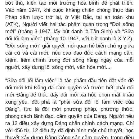
bớt thù, kiến tạo môi trường hòa bình để phát triển.
Vào năm 1947, khi cuộc kháng chiến chống thực dân
Pháp xâm lược trở lại, ở Việt Bắc, tại an toàn khu
(ATK), Người viết hai tác phẩm quan trọng “Đời sống
mới” (tháng 3-1947, lấy bút danh là Tân Sinh) và “Sửa
đổi lối làm việc” (tháng 10-1947, với bút danh là X.Y.Z).
“Đời sống mới” giải quyết mối quan hệ biện chứng giữa
cái cũ và cái mới, nêu cao đạo đức cách mạng cần,
kiệm, liêm chính trong đời sống hằng ngày của mỗi
người, xây dựng lối sống mới, văn hóa mới...
“Sửa đổi lối làm việc” là tác phẩm đầu tiên đặt vấn đề
đổi mới khi Đảng đã cầm quyền và trước hết phải đổi
mới Đảng để thúc đẩy đổi mới xã hội, chọn mắt khâu
xung yếu, đột phá là “phải sửa đổi lối làm việc của
Đảng”, tức là đổi mới phương pháp, phương thức,
phong cách lãnh đạo, cầm quyền của Đảng. Người nêu
ra 12 điều xây dựng Đảng chân chính cách mạng. Chỉ
với 456 từ, 12 điều ấy đã định hình một chủ thuyết, học
thuyết xây dựng Đảng Cộng sản cầm quyền, trong điều