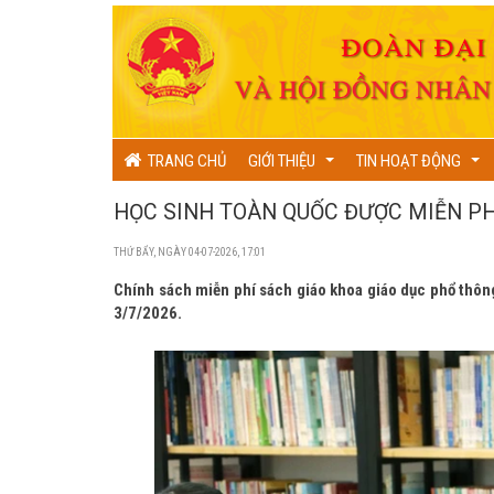
TRANG CHỦ
GIỚI THIỆU
TIN HOẠT ĐỘNG
...
...
HỌC SINH TOÀN QUỐC ĐƯỢC MIỄN PH
THỨ BẨY, NGÀY 04-07-2026, 17:01
Chính sách miễn phí sách giáo khoa giáo dục phổ thôn
3/7/2026.