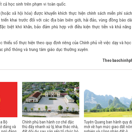
 cả học sinh trên phạm vi toàn quốc.
(hoặc xã hội hóa) được khuyến khích thực hiện chính sách miễn phí sách
triển khai trước đối với các địa bàn biên giới, hải đảo, vùng đồng bào d
i đặc biệt khó khăn, bảo đảm phù hợp với điều kiện thực tiễn và khả năng
 thiểu số thực hiện theo quy định riêng của Chính phủ về việc dạy và học
dục phổ thông và trung tâm giáo dục thường xuyên.
Theo baochinhp
ủa Bộ
Chính phủ ban hành cơ chế đặc
Tuyên Quang ban hành quy đ
sở đảng và
thù đẩy nhanh xử lý, khai thác nhà,
mới về hạn mức giao đất nô
i ngũ đảng
đất dôi dư sau sắp xếp tổ chức bộ
nghiệp và công nhận đất ở