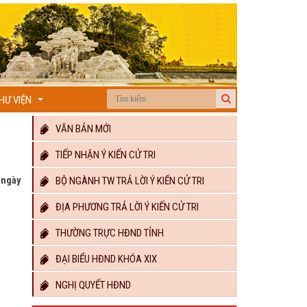
HƯ VIỆN
...
VĂN BẢN MỚI
TIẾP NHẬN Ý KIẾN CỬ TRI
 ngày
BỘ NGÀNH TW TRẢ LỜI Ý KIẾN CỬ TRI
ĐỊA PHƯƠNG TRẢ LỜI Ý KIẾN CỬ TRI
THƯỜNG TRỰC HĐND TỈNH
ĐẠI BIỂU HĐND KHÓA XIX
NGHỊ QUYẾT HĐND