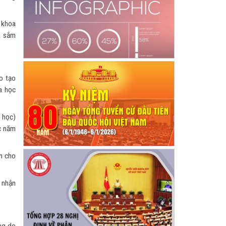
o khoa
a sắm
o tạo
a học
 học)
úc năm
n cho
p nhận