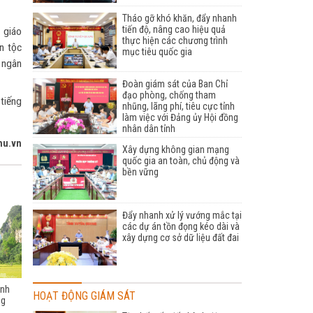
Tháo gỡ khó khăn, đẩy nhanh
tiến độ, nâng cao hiệu quả
 giáo
thực hiện các chương trình
ân tộc
mục tiêu quốc gia
 ngân
Đoàn giám sát của Ban Chỉ
đạo phòng, chống tham
 tiếng
nhũng, lãng phí, tiêu cực tỉnh
làm việc với Đảng ủy Hội đồng
nhân dân tỉnh
hu.vn
Xây dựng không gian mạng
quốc gia an toàn, chủ động và
bền vững
Đẩy nhanh xử lý vướng mắc tại
các dự án tồn đọng kéo dài và
xây dựng cơ sở dữ liệu đất đai
ịnh
HOẠT ĐỘNG GIÁM SÁT
ng