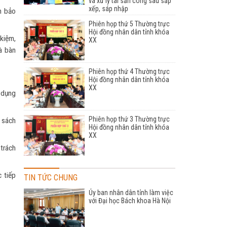
và xử lý tài sản công sau sắp
xếp, sáp nhập
ần bảo
Phiên họp thứ 5 Thường trực
Hội đồng nhân dân tỉnh khóa
kiệm,
XX
à bàn
Phiên họp thứ 4 Thường trực
Hội đồng nhân dân tỉnh khóa
XX
 dụng
Phiên họp thứ 3 Thường trực
, sách
Hội đồng nhân dân tỉnh khóa
XX
trách
c tiếp
TIN TỨC CHUNG
Ủy ban nhân dân tỉnh làm việc
với Đại học Bách khoa Hà Nội