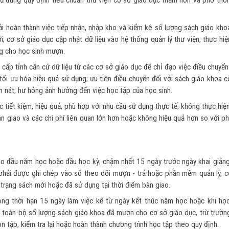
 thủ đúng quy định tiêu chuẩn thư viện cơ sở giáo dục mầm non và phổ thô
i hoàn thành việc tiếp nhận, nhập kho và kiểm kê số lượng sách giáo kho
cơ sở giáo dục cập nhật dữ liệu vào hệ thống quản lý thư viện, thực hiệ
ng cho học sinh mượn.
cấp tỉnh căn cứ dữ liệu từ các cơ sở giáo dục để chỉ đạo việc điều chuyể
tối ưu hóa hiệu quả sử dụng; ưu tiên điều chuyển đối với sách giáo khoa 
 nát, hư hỏng ảnh hưởng đến việc học tập của học sinh.
tiết kiệm, hiệu quả, phù hợp với nhu cầu sử dụng thực tế; không thực hiệ
àn giao và các chi phí liên quan lớn hơn hoặc không hiệu quả hơn so với 
ào đầu năm học hoặc đầu học kỳ; chậm nhất 15 ngày trước ngày khai giản
phải được ghi chép vào sổ theo dõi mượn - trả hoặc phần mềm quản lý, c
h trạng sách mới hoặc đã sử dụng tại thời điểm bàn giao.
ong thời hạn 15 ngày làm việc kể từ ngày kết thúc năm học hoặc khi học
rả toàn bộ số lượng sách giáo khoa đã mượn cho cơ sở giáo dục, trừ trườn
n tập, kiểm tra lại hoặc hoàn thành chương trình học tập theo quy định.