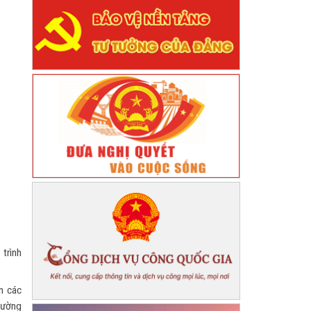
trình
n các
hường