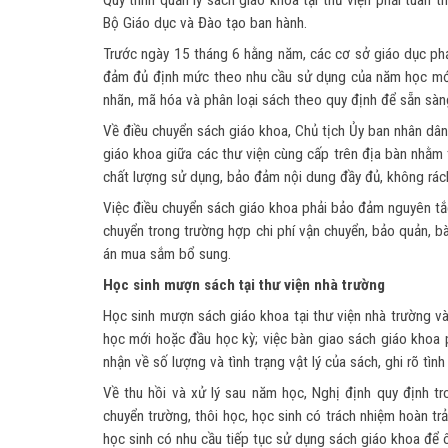
Quy trình quản lý sách giáo khoa tại thư viện phải tuân
Bộ Giáo dục và Đào tạo ban hành.
Trước ngày 15 tháng 6 hằng năm, các cơ sở giáo dục phả
đảm đủ định mức theo nhu cầu sử dụng của năm học mới; 
nhãn, mã hóa và phân loại sách theo quy định để sẵn sà
Về điều chuyển sách giáo khoa, Chủ tịch Ủy ban nhân dân 
giáo khoa giữa các thư viện cùng cấp trên địa bàn nhằm 
chất lượng sử dụng, bảo đảm nội dung đầy đủ, không rách
Việc điều chuyển sách giáo khoa phải bảo đảm nguyên tắc 
chuyển trong trường hợp chi phí vận chuyển, bảo quản, b
án mua sắm bổ sung.
Học sinh mượn sách tại thư viện nhà trường
Học sinh mượn sách giáo khoa tại thư viện nhà trường v
học mới hoặc đầu học kỳ; việc bàn giao sách giáo khoa 
nhận về số lượng và tình trạng vật lý của sách, ghi rõ tìn
Về thu hồi và xử lý sau năm học, Nghị định quy định tr
chuyển trường, thôi học, học sinh có trách nhiệm hoàn t
học sinh có nhu cầu tiếp tục sử dụng sách giáo khoa để ô