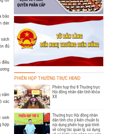
ng do
a bảo
n dán
n sách
còn đủ
n điều
phương
PHIÊN HỌP THƯỜNG TRỰC HĐND
Phiên họp thứ 8 Thường trực
Hội đồng nhân dân tỉnh khóa
g năm
XX
ó xác
Thường trực Hội đồng nhân
 sinh
dân tỉnh cho ý kiến chuẩn bị
g hợp
nội dung phiên họp giải trình
về công tác quản lý, sử dụng