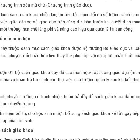
hương trình xóa mù chữ (Chương trình giáo dục).
dụng sách giáo khoa nhiều lần, ưu tiên tận dụng tối đa số lượng sách giá
 viện giữa các cơ sở giáo dục trên cùng địa bàn trước khi quyết định mu
ôi trường, hạn chế lãng phí và nâng cao hiệu quả quản lý tài sản công.
đủ các môn học
h này thuộc danh mục sách giáo khoa được Bộ trưởng Bộ Giáo dục và Đà
hoa chuyển đổi hoặc học liệu thay thế phù hợp với năng lực nhận thức củ
mượn 01 bộ sách giáo khoa đầy đủ các môn học/hoạt động giáo dục (môn
nghĩa vụ hoàn trả bộ sách cho thư viện nhà trường quản lý sau khi kết th
 sinh chuyển trường có trách nhiệm hoàn trả đầy đủ sách giáo khoa đã mượ
 tục chuyển trường.
ch nhiệm bố trí, cho học sinh mượn bổ sung sách giáo khoa kể từ ngày tiế
tập của học sinh.
i sách giáo khoa