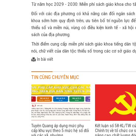
Từ năm học 2029 - 2030: Miễn phí sách giáo khoa cho tất
Đối với các địa phương có khả năng cân đối ngân sách 
khoa sớm hơn quy định trên; ưu tiên bố trí nguồn lực để 
thiểu số và miền núi, vùng có điều kiện kinh tế - xã hộ
sách của địa phương.
Thời điểm cung cấp miễn phí sách giáo khoa tiếng dân tộc
nói, chữ viết của dân tộc thiểu số trong các cơ sở giáo 
In bài viết
TIN CÙNG CHUYÊN MỤC
Tuyên Quang áp dụng mức phụ
Kết luận số 58-KL/TW c
cấp khu vực theo 5 mức hệ số đối
Chính trị về tổ chức cơ 
với các xã, phường
nâng cao chất lượng độ