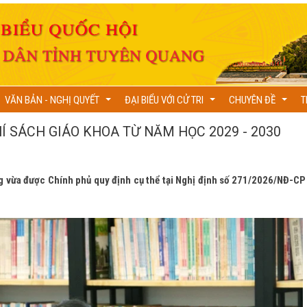
VĂN BẢN - NGHỊ QUYẾT
ĐẠI BIỂU VỚI CỬ TRI
CHUYÊN ĐỀ
T
...
...
...
Í SÁCH GIÁO KHOA TỪ NĂM HỌC 2029 - 2030
g vừa được Chính phủ quy định cụ thể tại Nghị định số 271/2026/NĐ-CP