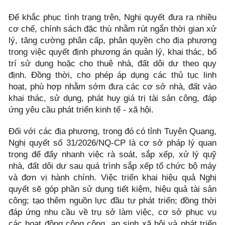
Để khắc phục tình trạng trên, Nghị quyết đưa ra nhiều
cơ chế, chính sách đặc thù nhằm rút ngắn thời gian xử
lý, tăng cường phân cấp, phân quyền cho địa phương
trong việc quyết định phương án quản lý, khai thác, bố
trí sử dụng hoặc cho thuê nhà, đất dôi dư theo quy
định. Đồng thời, cho phép áp dụng các thủ tục linh
hoạt, phù hợp nhằm sớm đưa các cơ sở nhà, đất vào
khai thác, sử dụng, phát huy giá trị tài sản công, đáp
ứng yêu cầu phát triển kinh tế - xã hội.
Đối với các địa phương, trong đó có tỉnh Tuyên Quang,
Nghị quyết số 31/2026/NQ-CP là cơ sở pháp lý quan
trọng để đẩy nhanh việc rà soát, sắp xếp, xử lý quỹ
nhà, đất dôi dư sau quá trình sắp xếp tổ chức bộ máy
và đơn vị hành chính. Việc triển khai hiệu quả Nghị
quyết sẽ góp phần sử dụng tiết kiệm, hiệu quả tài sản
công; tạo thêm nguồn lực đầu tư phát triển; đồng thời
đáp ứng nhu cầu về trụ sở làm việc, cơ sở phục vụ
các hoạt động công cộng, an sinh xã hội và phát triển