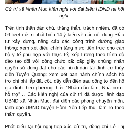
Cử tri xã Nhân Mục kiến nghị với đại biểu HĐND tại hội
nghị.
Trên tinh thần dân chủ, thẳng thắn, trách nhiệm, đã có
09 lượt cử tri phát biểu 14 ý kiến về các nội dung: Đầu
tư xây dựng, nâng cấp các công trình đường giao
thông; xem xét điều chỉnh tăng mức tiền trực cho cán
bộ y tế phù hợp với thực tế; xếp lương theo trình độ
đào tạo đối với công chức xã; cấp giấy chứng nhận
quyền sử dụng đất cho các hộ di dân tái định cư thủy
điện Tuyên Quang; xem xét ban hành chính sách hỗ
trợ chi phí lắp đặt cột, dây dẫn điện sau công tơ đến hộ
gia đình theo phương thức “Nhân dân làm, Nhà nước
hỗ trợ”… Các kiến nghị của cử tri đã được lãnh đạo
UBND xã Nhân Mục, đại diện các phòng chuyên môn,
lãnh đạo UBND huyện Hàm Yên tiếp thu, làm rõ theo
thẩm quyền.
Phát biểu tại hội nghị tiếp xúc cử tri, đồng chí Lê Thị