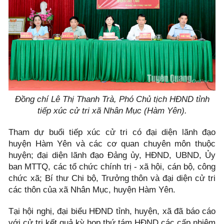
Đồng chí Lê Thị Thanh Trà, Phó Chủ tịch HĐND tỉnh
tiếp xúc cử tri xã Nhân Mục (Hàm Yên).
Tham dự buổi tiếp xúc cử tri có đại diện lãnh đạo
huyện Hàm Yên và các cơ quan chuyên môn thuộc
huyện; đại diện lãnh đạo Đảng ủy, HĐND, UBND, Ủy
ban MTTQ, các tổ chức chính trị - xã hội, cán bộ, công
chức xã; Bí thư Chi bộ, Trưởng thôn và đại diện cử tri
các thôn của xã Nhân Mục, huyện Hàm Yên.
Tại hội nghị, đại biểu HĐND tỉnh, huyện, xã đã báo cáo
với cử tri kết quả kỳ họp thứ tám HĐND các cấp nhiệm