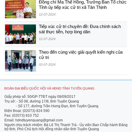
Đồng chí Ma Thế Hồng, Trưởng Ban Tổ chức
Tỉnh ủy tiếp xúc cử tri xã Tân Thịnh
12-07-2024
Tiếp xúc cử tri chuyên đề: Đưa chính sách
sát thực tiễn, hợp lòng dân
12-07-2024
Theo đến cùng việc giải quyết kiến nghị của
cử tri
02-07-2024
ĐOÀN ĐẠI BIỂU QUỐC HỘI VÀ HĐND TỈNH TUYÊN QUANG
Giấy phép số: 50/GP-TTĐT ngày 08/09/2017
Trụ sở: - Số 08, đường 17/8, tỉnh Tuyên Quang
- Số 177, đường Trần Hưng Đạo, tỉnh Tuyên Quang
Điện thoại: (02073) 824 590
Fax: (02073) 810 752
Email: hdndtuyenquang@gmail.com
Người chịu trách nhiệm: Bà Lê Thị Thanh Trà - Ủy viên Ban Chấp hành Đảng
bộ tỉnh, Phó Chủ tịch Hội đồng nhân dân tỉnh Tuyên Quang