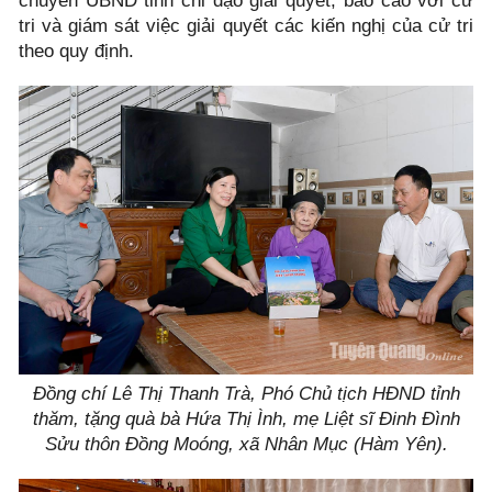
chuyển UBND tỉnh chỉ đạo giải quyết, báo cáo với cử
tri và giám sát việc giải quyết các kiến nghị của cử tri
theo quy định.
Đồng chí Lê Thị Thanh Trà, Phó Chủ tịch HĐND tỉnh
thăm, tặng quà bà Hứa Thị Ình, mẹ Liệt sĩ Đinh Đình
Sửu thôn Đồng Moóng, xã Nhân Mục (Hàm Yên).