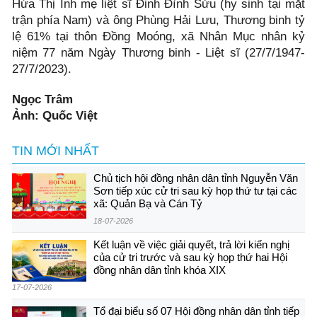
Hứa Thị Ình mẹ liệt sĩ Đinh Đình Sửu (hy sinh tại mặt
trận phía Nam) và ông Phùng Hải Lưu, Thương binh tỷ
lệ 61% tại thôn Đồng Moóng, xã Nhân Mục nhân kỷ
niệm 77 năm Ngày Thương binh - Liệt sĩ (27/7/1947-
27/7/2023).
Ngọc Trâm
Ảnh: Quốc Việt
TIN MỚI NHẤT
Chủ tịch hội đồng nhân dân tỉnh Nguyễn Văn
Sơn tiếp xúc cử tri sau kỳ họp thứ tư tại các
xã: Quản Bạ và Cán Tỷ
18-07-2026
Kết luận về việc giải quyết, trả lời kiến nghị
của cử tri trước và sau kỳ họp thứ hai Hội
đồng nhân dân tỉnh khóa XIX
17-07-2026
Tổ đại biểu số 07 Hội đồng nhân dân tỉnh tiếp