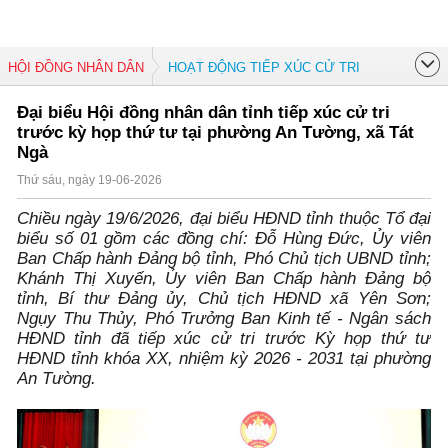
HỘI ĐỒNG NHÂN DÂN
HOẠT ĐỘNG TIẾP XÚC CỬ TRI
Đại biểu Hội đồng nhân dân tỉnh tiếp xúc cử tri
trước kỳ họp thứ tư tại phường An Tường, xã Tát
Ngà
Thứ sáu, ngày 19-06-2026
Chiều ngày 19/6/2026, đại biểu HĐND tỉnh thuộc Tổ đại
biểu số 01 gồm các đồng chí: Đỗ Hùng Đức, Ủy viên
Ban Chấp hành Đảng bộ tỉnh, Phó Chủ tịch UBND tỉnh;
Khánh Thị Xuyến, Ủy viên Ban Chấp hành Đảng bộ
tỉnh, Bí thư Đảng ủy, Chủ tịch HĐND xã Yên Sơn;
Ngụy Thu Thủy, Phó Trưởng Ban Kinh tế - Ngân sách
HĐND tỉnh đã tiếp xúc cử tri trước Kỳ họp thứ tư
HĐND tỉnh khóa XX, nhiệm kỳ 2026 - 2031 tại phường
An Tường.