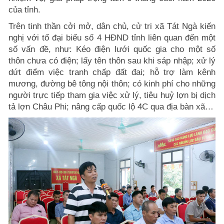
của tỉnh.
Trên tinh thần cởi mở, dân chủ, cử tri xã Tát Ngà kiến
nghị với tổ đại biểu số 4 HĐND tỉnh liên quan đến một
số vấn đề, như: Kéo điện lưới quốc gia cho một số
thôn chưa có điện; lấy tên thôn sau khi sáp nhập; xử lý
dứt điểm việc tranh chấp đất đai; hỗ trợ làm kênh
mương, đường bê tông nội thôn; có kinh phí cho những
người trực tiếp tham gia việc xử lý, tiêu huỷ lợn bị dịch
tả lợn Châu Phi; nâng cấp quốc lộ 4C qua địa bàn xã…