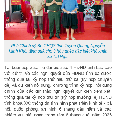
Phó Chính uỷ Bộ CHQS tỉnh Tuyên Quang Nguyễn
Minh Khôi tặng quà cho 3 hộ nghèo đặc biệt khó khăn
xã Tát Ngà.
Tại buổi tiếp xúc, Tổ đại biểu số 4 HĐND tỉnh báo cáo
với cử tri về các nghị quyết của HĐND tỉnh đã được
thông qua tại kỳ họp thứ hai, thứ ba (kỳ họp chuyên
đề) và dự kiến nội dung, chương trình kỳ họp, nội dung
chính của các dự thảo nghị quyết dự kiến xem xét,
thông qua tại kỳ họp thứ tư (kỳ họp thường lệ) HĐND
tỉnh khoá XX; thông tin tình hình phát triển kinh tế - xã
hội, quốc phòng, an ninh 6 tháng đầu năm và các
nhiệm vụ, giải pháp trọng tâm 6 tháng cuối năm 2026