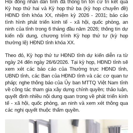
Hội đồng nhân dân tỉnh đã thông tin tới cử tri kết quả
Kỳ họp thứ hai và Kỳ họp thứ ba (kỳ họp chuyên đề)
HĐND tỉnh khóa XX, nhiệm kỳ 2026 - 2031; báo cáo
tình hình phát triển kinh tế - xã hội, quốc phòng, an
ninh của tỉnh trong 6 tháng đầu năm 2026; thông tin dự
kiến nội dung, chương trình Kỳ họp thứ tư (kỳ họp
thường lệ) HĐND tỉnh khóa XX.
Theo đó, Kỳ họp thứ tư HĐND tỉnh dự kiến diễn ra từ
ngày 24 đến ngày 26/6/2026. Tại kỳ họp, HĐND tỉnh sẽ
xem xét các báo cáo của Thường trực HĐND tỉnh,
UBND tỉnh, các Ban của HĐND tỉnh và các cơ quan tư
pháp; nghe thông báo của Ủy ban MTTQ Việt Nam tỉnh
về công tác tham gia xây dựng chính quyền; thảo luận,
quyết định nhiều nội dung quan trọng về phát triển kinh
tế - xã hội, quốc phòng, an ninh và xem xét thông qua
các nghị quyết thuộc thẩm quyền.