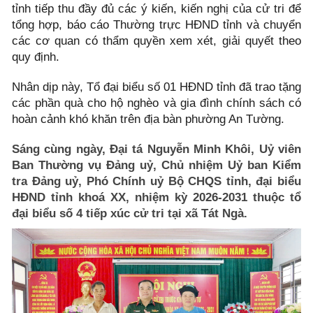
tỉnh tiếp thu đầy đủ các ý kiến, kiến nghị của cử tri để
tổng hợp, báo cáo Thường trực HĐND tỉnh và chuyển
các cơ quan có thẩm quyền xem xét, giải quyết theo
quy định.
Nhân dịp này, Tổ đại biểu số 01 HĐND tỉnh đã trao tặng
các phần quà cho hộ nghèo và gia đình chính sách có
hoàn cảnh khó khăn trên địa bàn phường An Tường.
Sáng cùng ngày
, Đại tá Nguyễn Minh Khôi, Uỷ viên
Ban Thường vụ Đảng uỷ, Chủ nhiệm Uỷ ban Kiểm
tra Đảng uỷ, Phó Chính uỷ Bộ CHQS tỉnh, đại biểu
HĐND tỉnh khoá XX, nhiệm kỳ 2026-2031 thuộc tổ
đại biểu số 4 tiếp xúc cử tri tại xã Tát Ngà.