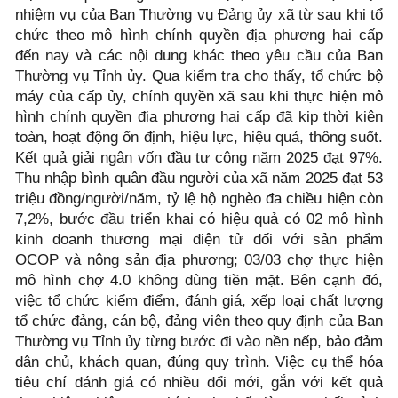
nhiệm vụ của Ban Thường vụ Đảng ủy xã từ sau khi tổ
chức theo mô hình chính quyền địa phương hai cấp
đến nay và các nội dung khác theo yêu cầu của Ban
Thường vụ Tỉnh ủy. Qua kiểm tra cho thấy, tổ chức bộ
máy của cấp ủy, chính quyền xã sau khi thực hiện mô
hình chính quyền địa phương hai cấp đã kịp thời kiện
toàn, hoạt động ổn định, hiệu lực, hiệu quả, thông suốt.
Kết quả giải ngân vốn đầu tư công năm 2025 đạt 97%.
Thu nhập bình quân đầu người của xã năm 2025 đạt 53
triệu đồng/người/năm, tỷ lệ hộ nghèo đa chiều hiện còn
7,2%, bước đầu triển khai có hiệu quả có 02 mô hình
kinh doanh thương mại điện tử đối với sản phẩm
OCOP và nông sản địa phương; 03/03 chợ thực hiện
mô hình chợ 4.0 không dùng tiền mặt. Bên cạnh đó,
việc tổ chức kiểm điểm, đánh giá, xếp loại chất lượng
tổ chức đảng, cán bộ, đảng viên theo quy định của Ban
Thường vụ Tỉnh ủy từng bước đi vào nền nếp, bảo đảm
dân chủ, khách quan, đúng quy trình. Việc cụ thể hóa
tiêu chí đánh giá có nhiều đổi mới, gắn với kết quả