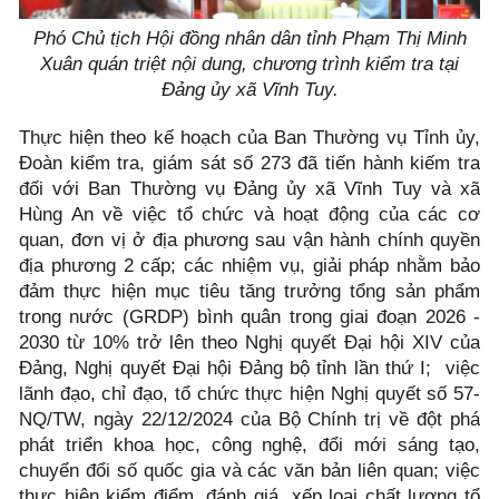
Phó Chủ tịch Hội đồng nhân dân tỉnh Phạm Thị Minh
Xuân quán triệt nội dung, chương trình kiểm tra tại
Đảng ủy xã Vĩnh Tuy.
Thực hiện theo kế hoạch của Ban Thường vụ Tỉnh ủy,
Đoàn kiểm tra, giám sát số 273 đã tiến hành kiếm tra
đối với Ban Thường vụ Đảng ủy xã Vĩnh Tuy và xã
Hùng An về việc tổ chức và hoạt động của các cơ
quan, đơn vị ở địa phương sau vận hành chính quyền
địa phương 2 cấp; các nhiệm vụ, giải pháp nhằm bảo
đảm thực hiện mục tiêu tăng trưởng tổng sản phẩm
trong nước (GRDP) bình quân trong giai đoạn 2026 -
2030 từ 10% trở lên theo Nghị quyết Đại hội XIV của
Đảng, Nghị quyết Đại hội Đảng bộ tỉnh lần thứ I; việc
lãnh đạo, chỉ đạo, tổ chức thực hiện Nghị quyết số 57-
NQ/TW, ngày 22/12/2024 của Bộ Chính trị về đột phá
phát triển khoa học, công nghệ, đổi mới sáng tạo,
chuyển đổi số quốc gia và các văn bản liên quan; việc
thực hiện kiểm điểm, đánh giá, xếp loại chất lượng tổ