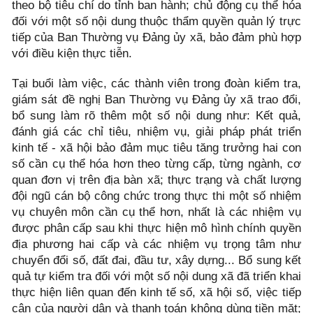
theo bộ tiêu chí do tỉnh ban hành; chủ động cụ thể hóa
đối với một số nội dung thuộc thẩm quyền quản lý trực
tiếp của Ban Thường vụ Đảng ủy xã, bảo đảm phù hợp
với điều kiện thực tiễn.
Tại buổi làm việc, các thành viên trong đoàn kiểm tra,
giám sát đề nghị Ban Thường vụ Đảng ủy xã trao đổi,
bổ sung làm rõ thêm một số nội dung như: Kết quả,
đánh giá các chỉ tiêu, nhiệm vụ, giải pháp phát triển
kinh tế - xã hội bảo đảm mục tiêu tăng trưởng hai con
số cần cụ thể hóa hơn theo từng cấp, từng ngành, cơ
quan đơn vị trên địa bàn xã; thực trạng và chất lượng
đội ngũ cán bộ công chức trong thực thi một số nhiệm
vụ chuyên môn cần cụ thể hơn, nhất là các nhiệm vụ
được phân cấp sau khi thực hiện mô hình chính quyền
địa phương hai cấp và các nhiệm vụ trọng tâm như
chuyển đổi số, đất đai, đầu tư, xây dựng... Bổ sung kết
quả tự kiểm tra đối với một số nội dung xã đã triển khai
thực hiện liên quan đến kinh tế số, xã hội số, việc tiếp
cận của người dân và thanh toán không dùng tiền mặt;