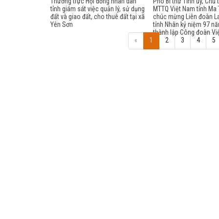
Thường trực Hội đồng nhân dân
Phó Bí thư Tỉnh ủy, Chủ 
tỉnh giám sát việc quản lý, sử dụng
MTTQ Việt Nam tỉnh Ma
đất và giao đất, cho thuê đất tại xã
chúc mừng Liên đoàn L
Yên Sơn
tỉnh Nhân kỷ niệm 97 n
thành lập Công đoàn Vi
«
1
2
3
4
5