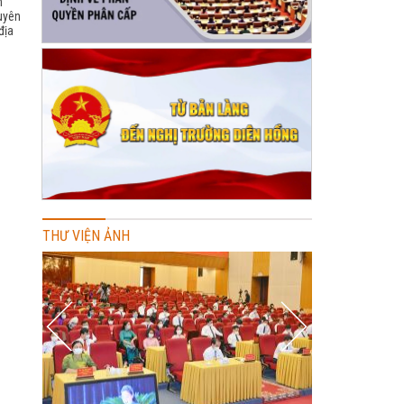
h
uyên
địa
THƯ VIỆN ẢNH