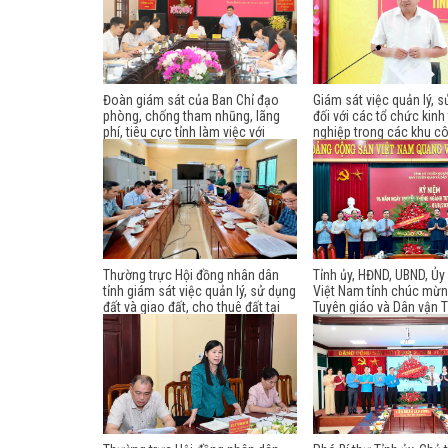
Đoàn giám sát của Ban Chỉ đạo
Giám sát việc quản lý, s
phòng, chống tham nhũng, lãng
đối với các tổ chức kinh
phí, tiêu cực tỉnh làm việc với
nghiệp trong các khu c
Đảng ủy Hội đồng nhân dân tỉnh
nghiệp, khu kinh tế tỉnh
Thường trực Hội đồng nhân dân
Tỉnh ủy, HĐND, UBND, Ủ
tỉnh giám sát việc quản lý, sử dụng
Việt Nam tỉnh chúc mừ
đất và giao đất, cho thuê đất tại
Tuyên giáo và Dân vận T
phường Minh Xuân
nhân Ngày truyền thống
Tuyên giáo của Đảng