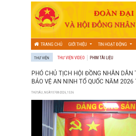
TRANG CHỦ
GIỚI THIỆU
TIN HOẠT ĐỘNG
...
...
THƯ VIỆN VIDEO
PHIM TÀI LIỆU
THƯ VIỆN
PHÓ CHỦ TỊCH HỘI ĐỒNG NHÂN DÂN 
BẢO VỆ AN NINH TỔ QUỐC NĂM 2026 
THỨ SÁU, NGÀY 07-08-2026, 15:36