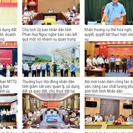
ử dụng đất
Chủ tịch Ủy ban nhân dân tỉnh
Khẩn trương cụ thể hóa nghị
 tế, doanh
Phan Huy Ngọc nghe báo cáo kết
quyết, quyết liệt thực hiện n
ông
quả một số nhiệm vụ quan trọng
vụ
y ban MTTQ
Thường trực Hội đồng nhân dân
Đổi mới toàn diện công tác 
ng Ban
tỉnh giám sát việc quản lý, sử dụng
vận, nâng cao chất lượng ph
ỉnh ủy
đất và giao đất, cho thuê đất tại
ánh tình hình Nhân dân
 ngành
phường Mỹ Lâm