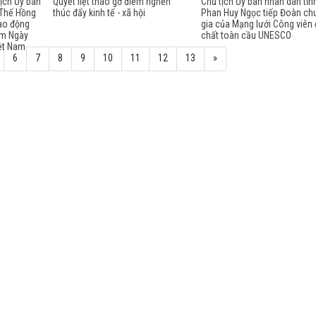
tịch Ủy ban
Quyết liệt tháo gỡ điểm nghẽn
Chủ tịch Ủy ban nhân dân tỉn
 Thế Hồng
thúc đẩy kinh tế - xã hội
Phan Huy Ngọc tiếp Đoàn ch
ao động
gia của Mạng lưới Công viên 
ăm Ngày
chất toàn cầu UNESCO
ệt Nam
6
7
8
9
10
11
12
13
»