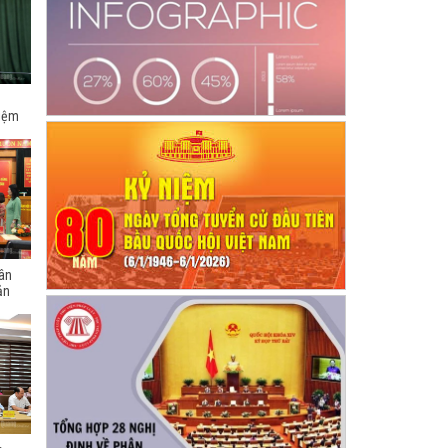
hiệm
dân
ản