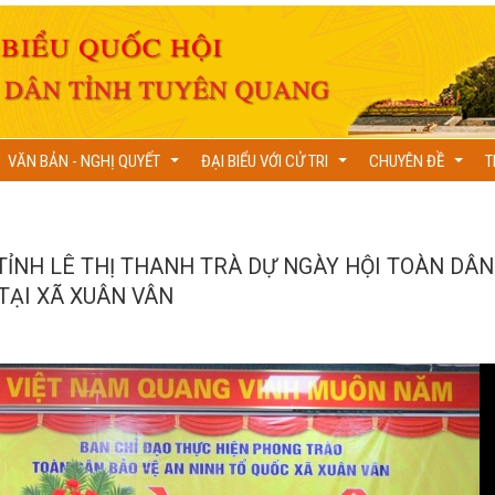
VĂN BẢN - NGHỊ QUYẾT
ĐẠI BIỂU VỚI CỬ TRI
CHUYÊN ĐỀ
T
...
...
...
TỈNH LÊ THỊ THANH TRÀ DỰ NGÀY HỘI TOÀN DÂN
TẠI XÃ XUÂN VÂN