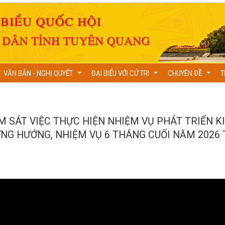
VĂN BẢN - NGHỊ QUYẾT
ĐẠI BIỂU VỚI CỬ TRI
CHUYÊN ĐỀ
T
...
...
...
M SÁT VIỆC THỰC HIỆN NHIỆM VỤ PHÁT TRIỂN K
ƠNG HƯỚNG, NHIỆM VỤ 6 THÁNG CUỐI NĂM 2026 