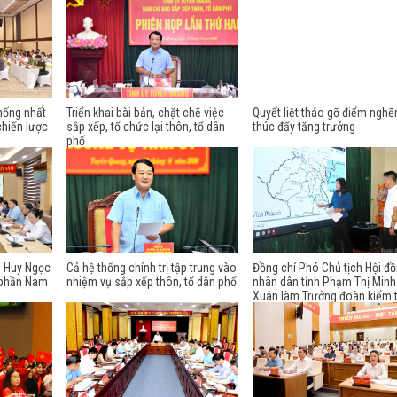
hống nhất
Triển khai bài bản, chặt chẽ việc
Quyết liệt tháo gỡ điểm nghẽ
chiến lược
sắp xếp, tổ chức lại thôn, tổ dân
thúc đẩy tăng trưởng
phố
n Huy Ngọc
Cả hệ thống chính trị tập trung vào
Đồng chí Phó Chủ tịch Hội đ
ổ phần Nam
nhiệm vụ sắp xếp thôn, tổ dân phố
nhân dân tỉnh Phạm Thị Minh
Xuân làm Trưởng đoàn kiểm t
xã Vĩnh Tuy