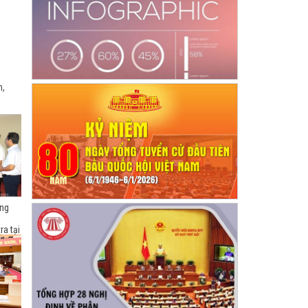
n,
ồng
ra tại