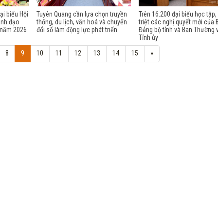
ại biểu Hội
Tuyên Quang cần lựa chọn truyền
Trên 16.200 đại biểu học tập
ãnh đạo
thống, du lịch, văn hoá và chuyển
triệt các nghị quyết mới của
m năm 2026
đổi số làm động lực phát triển
Đảng bộ tỉnh và Ban Thường 
Tỉnh ủy
8
9
10
11
12
13
14
15
»