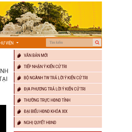
HƯ VIỆN
...
VĂN BẢN MỚI
TIẾP NHẬN Ý KIẾN CỬ TRI
INH
BỘ NGÀNH TW TRẢ LỜI Ý KIẾN CỬ TRI
TẠI
ĐỊA PHƯƠNG TRẢ LỜI Ý KIẾN CỬ TRI
THƯỜNG TRỰC HĐND TỈNH
ĐẠI BIỂU HĐND KHÓA XIX
NGHỊ QUYẾT HĐND