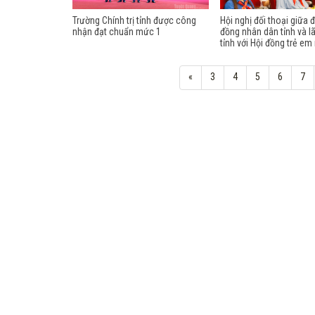
Trường Chính trị tỉnh được công
Hội nghị đối thoại giữa đ
nhận đạt chuẩn mức 1
đồng nhân dân tỉnh và l
tỉnh với Hội đồng trẻ e
«
3
4
5
6
7