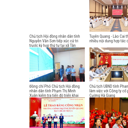
Chủ tịch Hội đồng nhân dân tỉnh
Tuyên Quang - Lào Cai t
Nguyễn Văn Sơn tiếp xúc cử tri
nhiều nội dung hợp tác 
trước kỳ họp thứ tư tại xã Tân
Thanh
Đồng chí Phó Chủ tịch Hội đồng
Chủ tịch UBND tỉnh Pha
nhân dân tỉnh Phạm Thị Minh
làm việc với Công ty c
Xuân kiểm tra tiến độ triển khai
Cường Hà Giang
thực hiện việc sắp xếp thôn tại xã
Liên Hiệp