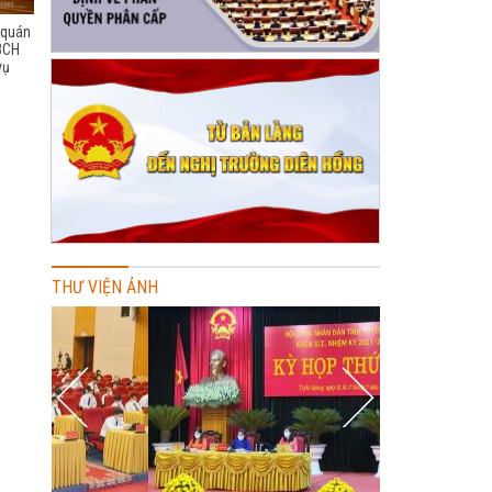
, quán
 BCH
vụ
THƯ VIỆN ẢNH