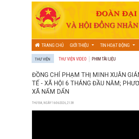
TRANG CHỦ
GIỚI THIỆU
TIN HOẠT ĐỘNG
...
...
THƯ VIỆN VIDEO
PHIM TÀI LIỆU
THƯ VIỆN
ĐỒNG CHÍ PHẠM THỊ MINH XUÂN GIÁ
TẾ - XÃ HỘI 6 THÁNG ĐẦU NĂM; PHƯ
XÃ NẤM DẨN
THỨ BA, NGÀY 16-06-2026, 21:38