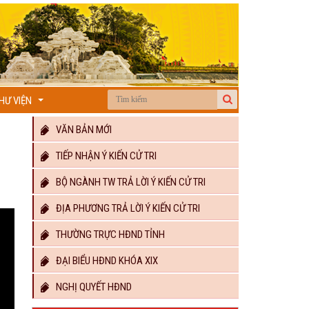
HƯ VIỆN
...
VĂN BẢN MỚI
TIẾP NHẬN Ý KIẾN CỬ TRI
BỘ NGÀNH TW TRẢ LỜI Ý KIẾN CỬ TRI
ĐỊA PHƯƠNG TRẢ LỜI Ý KIẾN CỬ TRI
THƯỜNG TRỰC HĐND TỈNH
ĐẠI BIỂU HĐND KHÓA XIX
NGHỊ QUYẾT HĐND