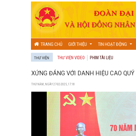
TRANG CHỦ
GIỚI THIỆU
TIN HOẠT ĐỘNG
...
...
THƯ VIỆN VIDEO
PHIM TÀI LIỆU
THƯ VIỆN
XỨNG ĐÁNG VỚI DANH HIỆU CAO QUÝ
THỨ NĂM, NGÀY 27-02-2025, 17:18