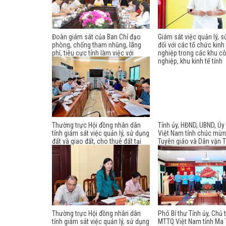
Đoàn giám sát của Ban Chỉ đạo
Giám sát việc quản lý, s
phòng, chống tham nhũng, lãng
đối với các tổ chức kinh
phí, tiêu cực tỉnh làm việc với
nghiệp trong các khu c
Đảng ủy Hội đồng nhân dân tỉnh
nghiệp, khu kinh tế tỉnh
Thường trực Hội đồng nhân dân
Tỉnh ủy, HĐND, UBND, Ủ
tỉnh giám sát việc quản lý, sử dụng
Việt Nam tỉnh chúc mừ
đất và giao đất, cho thuê đất tại
Tuyên giáo và Dân vận T
phường Minh Xuân
nhân Ngày truyền thống
Tuyên giáo của Đảng
Thường trực Hội đồng nhân dân
Phó Bí thư Tỉnh ủy, Chủ 
tỉnh giám sát việc quản lý, sử dụng
MTTQ Việt Nam tỉnh Ma