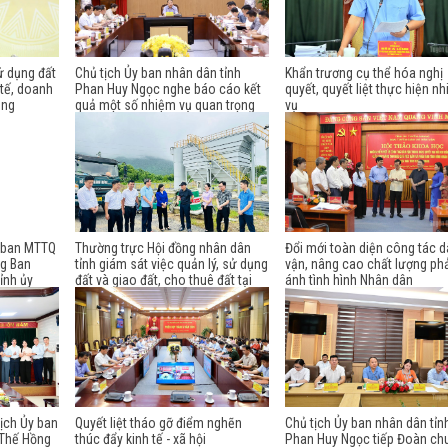
ử dụng đất
Chủ tịch Ủy ban nhân dân tỉnh
Khẩn trương cụ thể hóa nghị
 tế, doanh
Phan Huy Ngọc nghe báo cáo kết
quyết, quyết liệt thực hiện n
ông
quả một số nhiệm vụ quan trọng
vụ
y ban MTTQ
Thường trực Hội đồng nhân dân
Đổi mới toàn diện công tác 
ng Ban
tỉnh giám sát việc quản lý, sử dụng
vận, nâng cao chất lượng ph
ỉnh ủy
đất và giao đất, cho thuê đất tại
ánh tình hình Nhân dân
 ngành
phường Mỹ Lâm
tịch Ủy ban
Quyết liệt tháo gỡ điểm nghẽn
Chủ tịch Ủy ban nhân dân tỉn
 Thế Hồng
thúc đẩy kinh tế - xã hội
Phan Huy Ngọc tiếp Đoàn ch