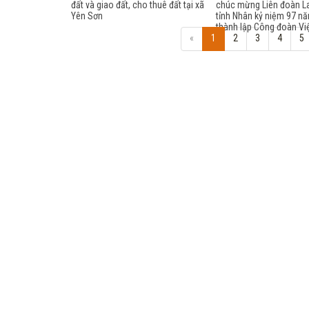
đất và giao đất, cho thuê đất tại xã
chúc mừng Liên đoàn L
Yên Sơn
tỉnh Nhân kỷ niệm 97 n
thành lập Công đoàn Vi
«
1
2
3
4
5