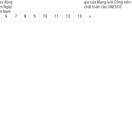
ao động
gia của Mạng lưới Công viên 
ăm Ngày
chất toàn cầu UNESCO
ệt Nam
6
7
8
9
10
11
12
13
»