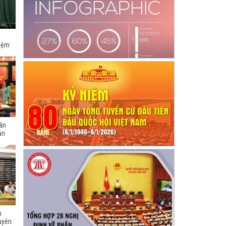
hiệm
dân
ản
h
uyên