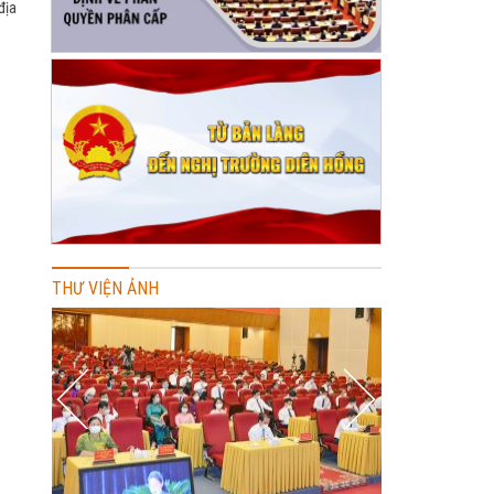
địa
THƯ VIỆN ẢNH