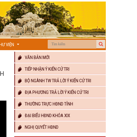
HƯ VIỆN
...
VĂN BẢN MỚI
TIẾP NHẬN Ý KIẾN CỬ TRI
NH
BỘ NGÀNH TW TRẢ LỜI Ý KIẾN CỬ TRI
ĐỊA PHƯƠNG TRẢ LỜI Ý KIẾN CỬ TRI
THƯỜNG TRỰC HĐND TỈNH
ĐẠI BIỂU HĐND KHÓA XIX
NGHỊ QUYẾT HĐND