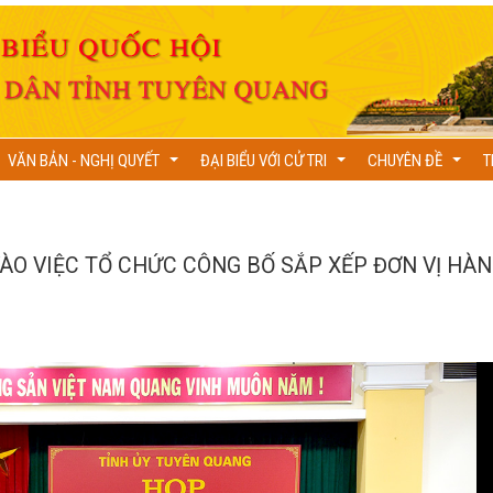
VĂN BẢN - NGHỊ QUYẾT
ĐẠI BIỂU VỚI CỬ TRI
CHUYÊN ĐỀ
T
...
...
...
ÀO VIỆC TỔ CHỨC CÔNG BỐ SẮP XẾP ĐƠN VỊ HÀ