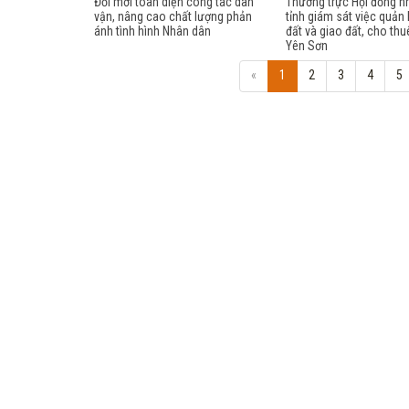
Đổi mới toàn diện công tác dân
Thường trực Hội đồng n
vận, nâng cao chất lượng phản
tỉnh giám sát việc quản 
ánh tình hình Nhân dân
đất và giao đất, cho thuê
Yên Sơn
«
1
2
3
4
5