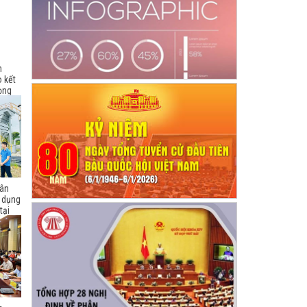
h
 kết
ọng
dân
ử dụng
tại