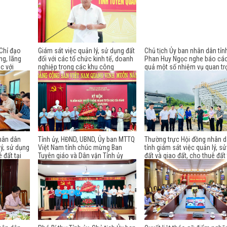
Chỉ đạo
Giám sát việc quản lý, sử dụng đất
Chủ tịch Ủy ban nhân dân tỉn
g, lãng
đối với các tổ chức kinh tế, doanh
Phan Huy Ngọc nghe báo cáo
ệc với
nghiệp trong các khu công
quả một số nhiệm vụ quan tr
dân tỉnh
nghiệp, khu kinh tế tỉnh
hân dân
Tỉnh ủy, HĐND, UBND, Ủy ban MTTQ
Thường trực Hội đồng nhân 
lý, sử dụng
Việt Nam tỉnh chúc mừng Ban
tỉnh giám sát việc quản lý, s
 đất tại
Tuyên giáo và Dân vận Tỉnh ủy
đất và giao đất, cho thuê đất 
nhân Ngày truyền thống ngành
phường Mỹ Lâm
Tuyên giáo của Đảng