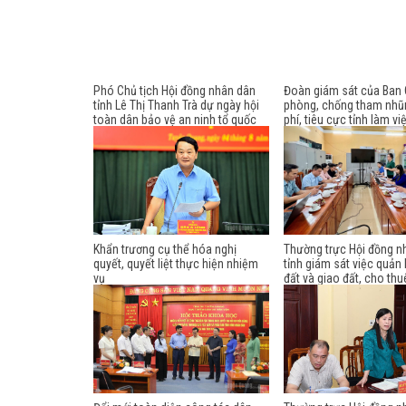
Phó Chủ tịch Hội đồng nhân dân
Đoàn giám sát của Ban 
tỉnh Lê Thị Thanh Trà dự ngày hội
phòng, chống tham nhũn
toàn dân bảo vệ an ninh tổ quốc
phí, tiêu cực tỉnh làm vi
năm 2026 tại xã Xuân Vân
Đảng ủy Hội đồng nhân 
Khẩn trương cụ thể hóa nghị
Thường trực Hội đồng n
quyết, quyết liệt thực hiện nhiệm
tỉnh giám sát việc quản 
vụ
đất và giao đất, cho thuê
phường Minh Xuân