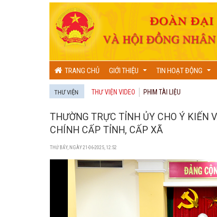
TRANG CHỦ
GIỚI THIỆU
TIN HOẠT ĐỘNG
...
...
THƯ VIỆN VIDEO
PHIM TÀI LIỆU
THƯ VIỆN
THƯỜNG TRỰC TỈNH ỦY CHO Ý KIẾN V
CHÍNH CẤP TỈNH, CẤP XÃ
THỨ BẨY, NGÀY 21-06-2025, 12:52