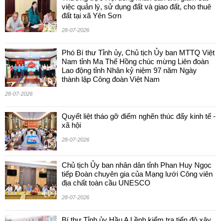
việc quản lý, sử dụng đất và giao đất, cho thuê
đất tại xã Yên Sơn
28-07-2026
Phó Bí thư Tỉnh ủy, Chủ tịch Ủy ban MTTQ Việt
Nam tỉnh Ma Thế Hồng chúc mừng Liên đoàn
Lao động tỉnh Nhân kỷ niệm 97 năm Ngày
thành lập Công đoàn Việt Nam
28-07-2026
Quyết liệt tháo gỡ điểm nghẽn thúc đẩy kinh tế -
xã hội
28-07-2026
Chủ tịch Ủy ban nhân dân tỉnh Phan Huy Ngọc
tiếp Đoàn chuyên gia của Mạng lưới Công viên
địa chất toàn cầu UNESCO
28-07-2026
Bí thư Tỉnh ủy Hầu A Lềnh kiểm tra tiến độ xây