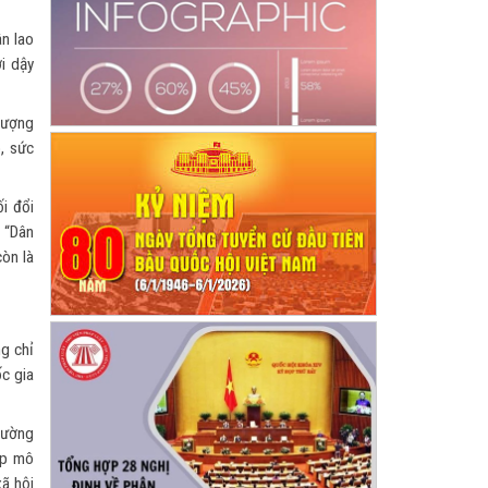
ân lao
i dậy
lượng
ò, sức
i đổi
h “Dân
còn là
g chỉ
c gia
đường
lập mô
xã hội