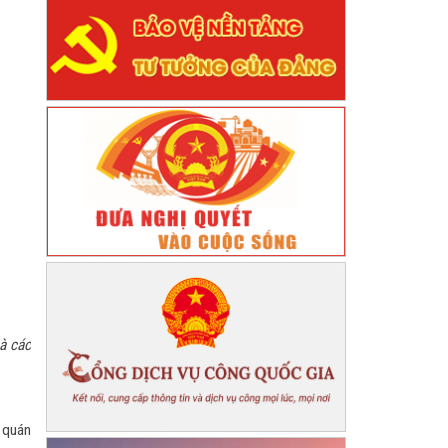
à các
 quán