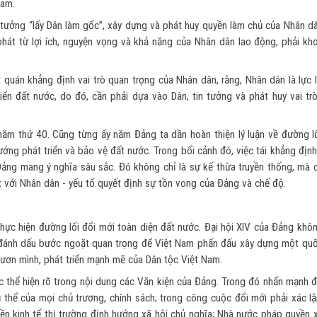
Nam.
 tư tưởng “lấy Dân làm gốc”, xây dựng và phát huy quyền làm chủ của Nhân d
phát từ lợi ích, nguyện vọng và khả năng của Nhân dân lao động, phải khơ
 quán khẳng định vai trò quan trọng của Nhân dân, rằng, Nhân dân là lực 
riển đất nước, do đó, cần phải dựa vào Dân, tin tưởng và phát huy vai tr
ăm thứ 40. Cũng từng ấy năm Đảng ta dần hoàn thiện lý luận về đường lố
ướng phát triển và bảo vệ đất nước. Trong bối cảnh đó, việc tái khẳng địn
 Đảng mang ý nghĩa sâu sắc. Đó không chỉ là sự kế thừa truyền thống, mà 
t với Nhân dân - yếu tố quyết định sự tồn vong của Đảng và chế độ.
hực hiện đường lối đổi mới toàn diện đất nước. Đại hội XIV của Đảng khôn
 đánh dấu bước ngoặt quan trọng để Việt Nam phấn đấu xây dựng một quố
vươn mình, phát triển mạnh mẽ của Dân tộc Việt Nam.
ợc thể hiện rõ trong nội dung các Văn kiện của Đảng. Trong đó nhấn mạnh 
hủ thể của mọi chủ trương, chính sách; trong công cuộc đổi mới phải xác 
nền kinh tế thị trường định hướng xã hội chủ nghĩa; Nhà nước pháp quyền 