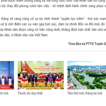
 mà phải được kiểm chứng bằng sự hài lòng thực chất của Nhân dân và cộng
án bộ thay đổi phong cách làm việc - từ mệnh lệnh hành chính sang phục v
 Đảng sẽ càng củng cố uy tín, hình thành “quyền lực mềm” - thứ sức mạn
xử lý dứt điểm các vụ việc gây bức xúc, dám tự chỉnh đốn và đổi mới, đó 
in của Nhân dân được củng cố bền vững nhất, khẳng định bản chất dân chủ ư
ân dân, vì Nhân dân của Việt Nam.
Theo Báo và PTTH Tuyên 
nh mới
Thước đo duy nhất
Tâm thế mới, thắng lợi mới