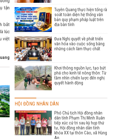
 đồng
ụ tận
Tuyên Quang thực hiện tổng rà
soát toàn diện hệ thống văn
bản quy phạm pháp luật trên
h bắt
địa bàn tỉnh
là lúc
u việt
Đưa Nghị quyết về phát triển
văn hóa vào cuộc sống bằng
những cách làm thực chất
Quang
Khơi thông nguồn lực, tạo bứt
phá cho kinh tế nông thôn: Từ
tầm nhìn chiến lược đến nghị
quyết hành động
HỘI ĐỒNG NHÂN DÂN
Phó Chủ tịch Hội đồng nhân
dân tỉnh Phạm Thị Minh Xuân
tiếp xúc cử tri sau kỳ họp thứ
tư, Hội đồng nhân dân tỉnh
khóa XX tại thôn Cào, xã Hùng
An