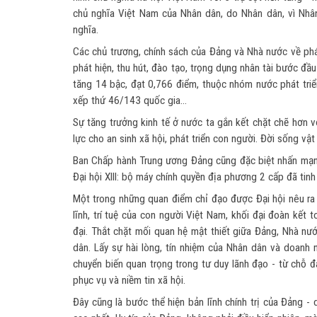
chủ nghĩa Việt Nam của Nhân dân, do Nhân dân, vì Nhâ
nghĩa.
Các chủ trương, chính sách của Đảng và Nhà nước về phát
phát hiện, thu hút, đào tạo, trọng dụng nhân tài bước đầu 
tăng 14 bậc, đạt 0,766 điểm, thuộc nhóm nước phát triể
xếp thứ 46/143 quốc gia...
Sự tăng trưởng kinh tế ở nước ta gắn kết chặt chẽ hơn v
lực cho an sinh xã hội, phát triển con người. Đời sống vật
Ban Chấp hành Trung ương Đảng cũng đặc biệt nhấn mạnh
Đại hội XIII: bộ máy chính quyền địa phương 2 cấp đã tin
Một trong những quan điểm chỉ đạo được Đại hội nêu ra 
lĩnh, trí tuệ của con người Việt Nam, khối đại đoàn kết
đại. Thắt chặt mối quan hệ mật thiết giữa Đảng, Nhà nư
dân. Lấy sự hài lòng, tín nhiệm của Nhân dân và doanh 
chuyển biến quan trọng trong tư duy lãnh đạo - từ chỗ đ
phục vụ và niềm tin xã hội.
Đây cũng là bước thể hiện bản lĩnh chính trị của Đảng -