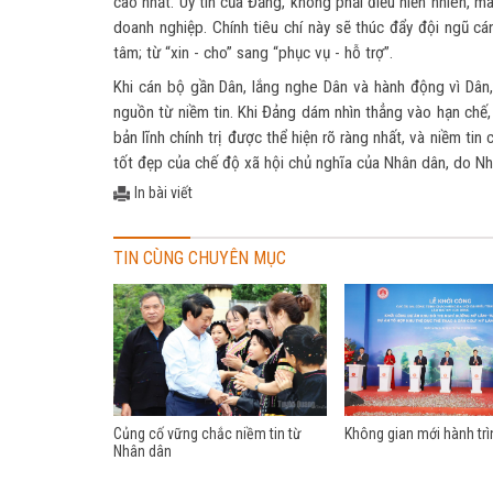
cao nhất. Uy tín của Đảng, không phải điều hiển nhiên,
doanh nghiệp. Chính tiêu chí này sẽ thúc đẩy đội ngũ c
tâm; từ “xin - cho” sang “phục vụ - hỗ trợ”.
Khi cán bộ gần Dân, lắng nghe Dân và hành động vì Dân,
nguồn từ niềm tin. Khi Đảng dám nhìn thẳng vào hạn chế, 
bản lĩnh chính trị được thể hiện rõ ràng nhất, và niềm t
tốt đẹp của chế độ xã hội chủ nghĩa của Nhân dân, do Nh
In bài viết
TIN CÙNG CHUYÊN MỤC
Củng cố vững chắc niềm tin từ
Không gian mới hành trì
Nhân dân