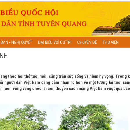
 BẢN - NGHỊ QUYẾT
ĐẠI BIỂU VỚI CỬ TRI
CHUYÊN ĐỀ
THƯ VIỆN
ÌNH
ang theo hơi thở tươi mới, căng tràn sức sống và niềm hy vọng. Trong 
ỗi người dân Việt Nam càng cảm nhận rõ hơn về một tương lai tươi sán
ẫn luôn vững vàng chèo lái con thuyền cách mạng Việt Nam vượt qua bao