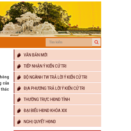
VĂN BẢN MỚI
TIẾP NHẬN Ý KIẾN CỬ TRI
không
BỘ NGÀNH TW TRẢ LỜI Ý KIẾN CỬ TRI
g của
ĐỊA PHƯƠNG TRẢ LỜI Ý KIẾN CỬ TRI
 thác
THƯỜNG TRỰC HĐND TỈNH
ĐẠI BIỂU HĐND KHÓA XIX
NGHỊ QUYẾT HĐND