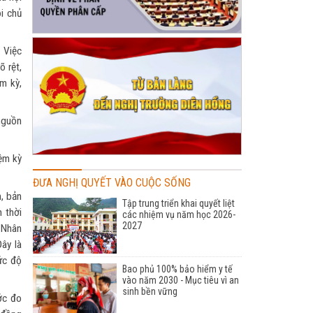
i chủ
 Việc
õ rệt,
m kỳ,
nguồn
ệm kỳ
ĐƯA NGHỊ QUYẾT VÀO CUỘC SỐNG
, bản
Tập trung triển khai quyết liệt
h thời
các nhiệm vụ năm học 2026-
2027
 Nhân
ây là
ức độ
Bao phủ 100% bảo hiểm y tế
vào năm 2030 - Mục tiêu vì an
sinh bền vững
ớc đo