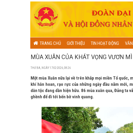
TRANG CHỦ
GIỚI THIỆU
TIN HOẠT ĐỘNG
VĂN
MÙA XUÂN CỦA KHÁT VỌNG VƯƠN M
THỨ BA, NGÀY 17-02-2026, 08:26
Một mùa Xuân nữa lại về trên khắp mọi miền Tổ quốc, m
khí hân hoan, rạo rực của những ngày đầu năm mới, m
dân tộc đang dần hiện hữu. 86 mùa xuân qua, Đảng ta v
ghềnh để đi tới bến bờ vinh quang.