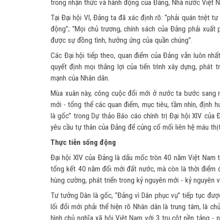
trong nhận thức và hành động của Đảng, Nhà nước Việt 
Tại Đại hội VI, Đảng ta đã xác định rõ: “phải quán triệt
động”; “Mọi chủ trương, chính sách của Đảng phải xuất 
được sự đồng tình, hưởng ứng của quần chúng”.
Các Đại hội tiếp theo, quan điểm của Đảng vẫn luôn nhất
quyết định mọi thắng lợi của tiến trình xây dựng, phát t
mạnh của Nhân dân.
Mùa xuân này, công cuộc đổi mới ở nước ta bước sang n
mới - tổng thể các quan điểm, mục tiêu, tầm nhìn, định h
là gốc” trong Dự thảo Báo cáo chính trị Đại hội XIV của
yêu cầu tự thân của Đảng để củng cố mối liên hệ máu thị
Thực tiễn sống động
Đại hội XIV của Đảng là dấu mốc tròn 40 năm Việt Nam t
tổng kết 40 năm đổi mới đất nước, mà còn là thời điểm
hùng cường, phát triển trong kỷ nguyên mới - kỷ nguyên 
Tư tưởng Dân là gốc, “Đảng vì Dân phục vụ” tiếp tục đư
lối đổi mới phải thể hiện rõ Nhân dân là trung tâm, là c
hình chủ nghĩa xã hội Việt Nam với 3 trụ cột nền tảng - 