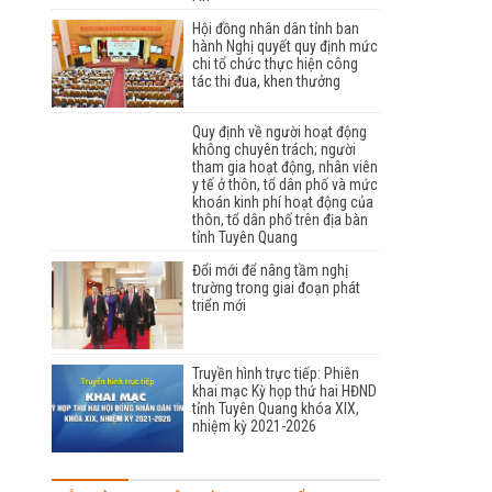
Hội đồng nhân dân tỉnh ban
hành Nghị quyết quy định mức
chi tổ chức thực hiện công
tác thi đua, khen thưởng
Quy định về người hoạt động
không chuyên trách; người
tham gia hoạt động, nhân viên
y tế ở thôn, tổ dân phố và mức
khoán kinh phí hoạt động của
thôn, tổ dân phố trên địa bàn
tỉnh Tuyên Quang
Đổi mới để nâng tầm nghị
trường trong giai đoạn phát
triển mới
Truyền hình trực tiếp: Phiên
khai mạc Kỳ họp thứ hai HĐND
tỉnh Tuyên Quang khóa XIX,
nhiệm kỳ 2021-2026