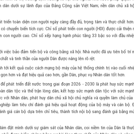
n dân dưới sự lãnh đạo của Đảng Cộng sản Việt Nam; nền dân chủ xã hộ
 triển toàn diện con người ngày càng đầy đủ, trọng tâm và thực chất hơn.
có chuyển biến tích cực. Chỉ số phát triển con người (HDI) được cải thiện r
n con người cao. Chỉ số xếp hạng hạnh phúc tăng 33 bậc so với đầu nhiệ
ới việc bảo đảm tiến bộ và công bằng xã hội. Nhà nước đã ưu tiên bố trí 
 chất và tinh thần của người Dân được nâng lên rõ rệt.
 tới kết quả cuộc cách mạng bộ máy của hệ thống chính trị vào cuối nhi
h gọn hơn và đạt hiệu quả cao hơn, gần Dân, phục vụ Nhân dân tốt hơn.
để phát triển đất nước trong giai đoạn 2026 - 2030 là phát huy sức mạnh
 toàn dân tộc và thế trận lòng dân; kết hợp sức mạnh dân tộc với sức mạn
ớc với Nhân dân; phát huy dân chủ xã hội chủ nghĩa và quyền làm chủ của
nghiệp làm tiêu chí đánh giá hiệu quả hoạt động của bộ máy và cán bộ. Đ
ánh giá cán bộ dựa trên chỉ tiêu, thành tích nội bộ sang đánh giá bằng m
 dám đặt mình dưới sự giám sát của Nhân dân, coi niềm tin của Dân là thư