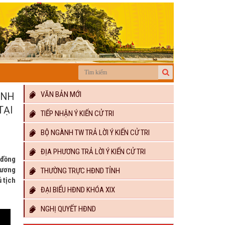
VĂN BẢN MỚI
INH
TẠI
TIẾP NHẬN Ý KIẾN CỬ TRI
BỘ NGÀNH TW TRẢ LỜI Ý KIẾN CỬ TRI
ĐỊA PHƯƠNG TRẢ LỜI Ý KIẾN CỬ TRI
 đồng
hương
THƯỜNG TRỰC HĐND TỈNH
 tịch
ĐẠI BIỂU HĐND KHÓA XIX
NGHỊ QUYẾT HĐND