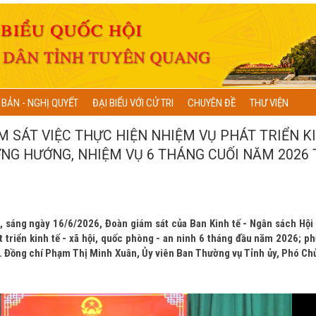
 BẢN - NGHỊ QUYẾT
ĐẠI BIỂU VỚI CỬ TRI
CHUYÊN ĐỀ
THƯ VIỆN
M SÁT VIỆC THỰC HIỆN NHIỆM VỤ PHÁT TRIỂN K
ƠNG HƯỚNG, NHIỆM VỤ 6 THÁNG CUỐI NĂM 2026 
a, sáng ngày 16/6/2026, Đoàn giám sát của Ban Kinh tế - Ngân sách Hội
t triển kinh tế - xã hội, quốc phòng - an ninh 6 tháng đầu năm 2026; p
. Đồng chí Phạm Thị Minh Xuân, Ủy viên Ban Thường vụ Tỉnh ủy, Phó Chủ