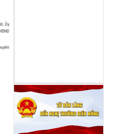
h; Ủy
 HĐND
huyên