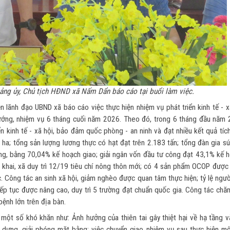
ảng ủy, Chủ tịch HĐND xã Nấm Dẩn báo cáo tại buổi làm việc.
 lãnh đạo UBND xã báo cáo việc thực hiện nhiệm vụ phát triển kinh tế - x
ớng, nhiệm vụ 6 tháng cuối năm 2026. Theo đó, trong 6 tháng đầu năm 
ển kinh tế - xã hội, bảo đảm quốc phòng - an ninh và đạt nhiều kết quả tíc
 ha; tổng sản lượng lương thực có hạt đạt trên 2.183 tấn; tổng đàn gia s
ồng, bằng 70,04% kế hoạch giao; giải ngân vốn đầu tư công đạt 43,1% kế h
n khai, xã duy trì 12/19 tiêu chí nông thôn mới; có 4 sản phẩm OCOP được
ực. Công tác an sinh xã hội, giảm nghèo được quan tâm thực hiện; tỷ lệ ngư
iếp tục được nâng cao, duy trì 5 trường đạt chuẩn quốc gia. Công tác chă
ệnh lớn trên địa bàn.
ột số khó khăn như: Ảnh hưởng của thiên tai gây thiệt hại về hạ tầng v
 dựng, giải phóng mặt bằng; việc chuyển giao nhiệm vụ sau thực hiện mô