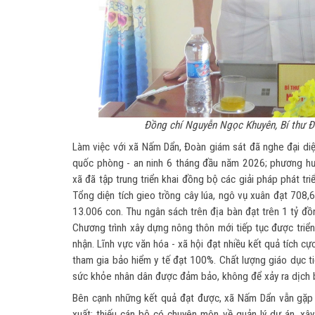
Đồng chí Nguyễn Ngọc Khuyên, Bí thư Đ
Làm việc với xã Nấm Dẩn, Đoàn giám sát đã nghe đại diện
quốc phòng - an ninh 6 tháng đầu năm 2026; phương hư
xã đã tập trung triển khai đồng bộ các giải pháp phát tri
Tổng diện tích gieo trồng cây lúa, ngô vụ xuân đạt 708,6
13.006 con. Thu ngân sách trên địa bàn đạt trên 1 tỷ đ
Chương trình xây dựng nông thôn mới tiếp tục được triể
nhận. Lĩnh vực văn hóa - xã hội đạt nhiều kết quả tích c
tham gia bảo hiểm y tế đạt 100%. Chất lượng giáo dục t
sức khỏe nhân dân được đảm bảo, không để xảy ra dịch b
Bên cạnh những kết quả đạt được, xã Nấm Dẩn vẫn gặp m
xuất; thiếu cán bộ có chuyên môn về quản lý dự án, xây