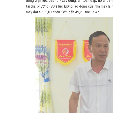
động điện lực, đầu tư - xây dựng, an toàn đập, hồ chứa
tại địa phương (80% lực lượng lao động của nhà máy là 
máy đạt từ 39,81 triệu KWh đến 49,21 triệu KWh.