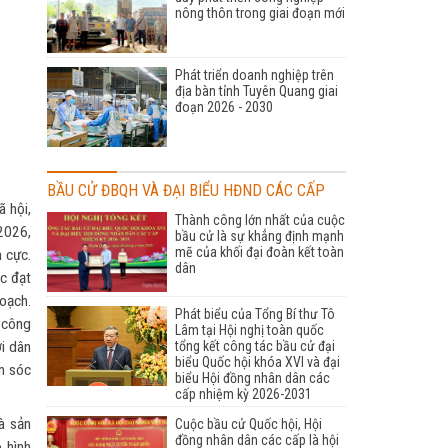
nông thôn trong giai đoạn mới
Phát triển doanh nghiệp trên
địa bàn tỉnh Tuyên Quang giai
đoạn 2026 - 2030
BẦU CỬ ĐBQH VÀ ĐẠI BIỂU HĐND CÁC CẤP
ã hội,
Thành công lớn nhất của cuộc
2026,
bầu cử là sự khẳng định mạnh
mẽ của khối đại đoàn kết toàn
h cực.
dân
úc đạt
oạch.
Phát biểu của Tổng Bí thư Tô
 công
Lâm tại Hội nghị toàn quốc
tổng kết công tác bầu cử đại
ời dân
biểu Quốc hội khóa XVI và đại
m sóc
biểu Hội đồng nhân dân các
cấp nhiệm kỳ 2026-2031
à sản
Cuộc bầu cử Quốc hội, Hội
đồng nhân dân các cấp là hội
 hình