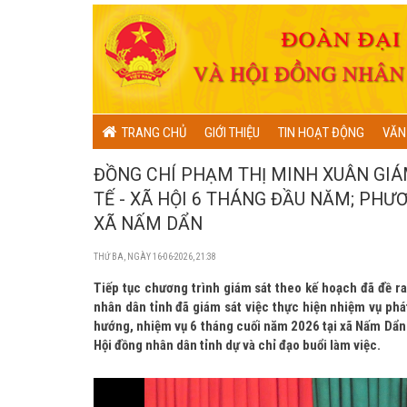
TRANG CHỦ
GIỚI THIỆU
TIN HOẠT ĐỘNG
VĂN
ĐỒNG CHÍ PHẠM THỊ MINH XUÂN GIÁ
TẾ - XÃ HỘI 6 THÁNG ĐẦU NĂM; PHƯ
XÃ NẤM DẨN
THỨ BA, NGÀY 16-06-2026, 21:38
Tiếp tục chương trình giám sát theo kế hoạch đã đề r
nhân dân tỉnh đã giám sát việc thực hiện nhiệm vụ phá
hướng, nhiệm vụ 6 tháng cuối năm 2026 tại xã Nấm Dẩn
Hội đồng nhân dân tỉnh dự và chỉ đạo buổi làm việc.