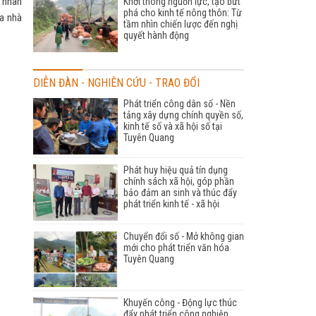
 nhân
Khơi thông nguồn lực, tạo bứt
phá cho kinh tế nông thôn: Từ
a nhà
tầm nhìn chiến lược đến nghị
quyết hành động
DIỄN ĐÀN - NGHIÊN CỨU - TRAO ĐỔI
Phát triển công dân số - Nền
tảng xây dựng chính quyền số,
kinh tế số và xã hội số tại
Tuyên Quang
Phát huy hiệu quả tín dụng
chính sách xã hội, góp phần
bảo đảm an sinh và thúc đẩy
phát triển kinh tế - xã hội
Chuyển đổi số - Mở không gian
mới cho phát triển văn hóa
Tuyên Quang
Khuyến công - Động lực thúc
đẩy phát triển công nghiệp