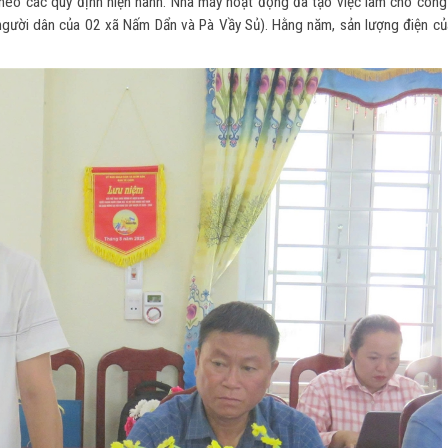
 theo các quy định hiện hành. Nhà máy hoạt động đã tạo việc làm cho công
người dân của 02 xã Nấm Dẩn và Pà Vầy Sủ). Hằng năm, sản lượng điện củ