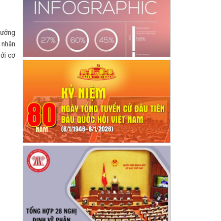
hưởng
 nhân
với cơ