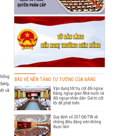
thống
BẢO VỆ NỀN TẢNG TƯ TƯỞNG CỦA ĐẢNG
 dụng,
Vận dụng tốt trụ cột đối ngoại
yết về
Đảng, ngoại giao Nhà nước và
đối ngoại nhân dân: Giá trị cốt
lõi để phát triển
Quy định số 207-QĐ/TW về
những điều đảng viên không
được làm