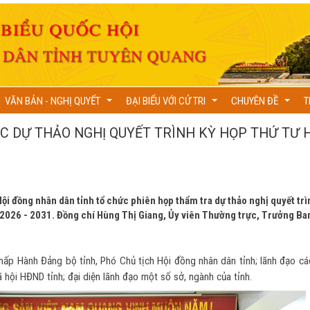
VĂN BẢN - NGHỊ QUYẾT
ĐẠI BIỂU VỚI CỬ TRI
CHUYÊN ĐỀ
T
...
...
...
C DỰ THẢO NGHỊ QUYẾT TRÌNH KỲ HỌP THỨ TƯ 
ội đồng nhân dân tỉnh tổ chức phiên họp thẩm tra dự thảo nghị quyết trìn
ỳ 2026 - 2031. Đồng chí Hùng Thị Giang, Ủy viên Thường trực, Trưởng Ba
Chấp Hành Đảng bộ tỉnh, Phó Chủ tịch Hội đồng nhân dân tỉnh; lãnh đạo cá
 hội HĐND tỉnh; đại diện lãnh đạo một số sở, ngành của tỉnh.