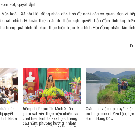
 xem xét, quyết định.
 Văn hoá - Xã hội Hội đồng nhân dân tỉnh đề nghị các cơ quan, đơn vị tiế
 rà soát, chỉnh lý, hoàn thiện các dự thảo nghị quyết, bảo đảm tính hợp hiế
thi trong quá trình tổ chức thực hiện trước khi trình Hội đồng nhân dân tỉ
Tr
 nhân dân
Đồng chí Phạm Thị Minh Xuân
Giám sát việc giải quyết kiến
hị quyết
giám sát việc thực hiện nhiệm vụ
cử tri tại các xã Yên Lập, Lực
 tỉnh khóa
phát triển kinh tế - xã hội 6 tháng
Hành, Hùng Đức
đầu năm; phương hướng, nhiệm
vụ 6 tháng cuối năm 2026 tại xã
Nấm Dẩn