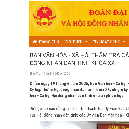
TRANG CHỦ
GIỚI THIỆU
TIN HOẠT ĐỘNG
...
...
BAN VĂN HÓA - XÃ HỘI THẨM TRA CÁ
ĐỒNG NHÂN DÂN TỈNH KHÓA XX
THỨ SÁU, NGÀY 19-06-2026, 22:32
Chiều ngày 19 tháng 6 năm 2026, Ban Văn hoá - Xã hội H
Kỳ họp thứ tư Hội đồng nhân dân tỉnh khóa XX, nhiệm k
hoá - Xã hội Hội đồng nhân dân tỉnh chủ trì phiên họp.
Dự họp có các đồng chí: Lê Thị Thanh Trà, Uỷ viên Ban 
của Hội đồng nhân dân tỉnh; các Ủy viên Ban Văn hóa - Xã