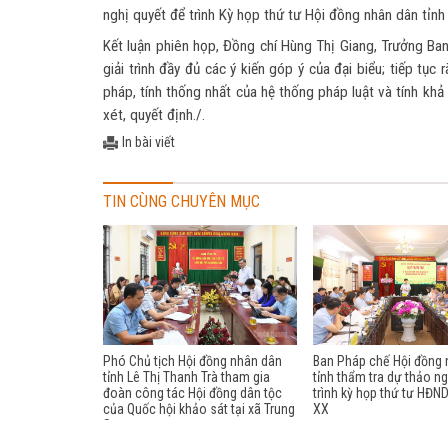
nghị quyết để trình Kỳ họp thứ tư Hội đồng nhân dân tỉnh
Kết luận phiên họp, Đồng chí Hùng Thị Giang, Trưởng Ban
giải trình đầy đủ các ý kiến góp ý của đại biểu; tiếp tục
pháp, tính thống nhất của hệ thống pháp luật và tính khả 
xét, quyết định./.
In bài viết
TIN CÙNG CHUYÊN MỤC
Phó Chủ tịch Hội đồng nhân dân
Ban Pháp chế Hội đồng
tỉnh Lê Thị Thanh Trà tham gia
tỉnh thẩm tra dự thảo ng
đoàn công tác Hội đồng dân tộc
trình kỳ họp thứ tư HĐND
của Quốc hội khảo sát tại xã Trung
XX
Sơn