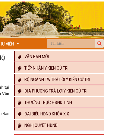
HƯ VIỆN
...
VĂN BẢN MỚI
HỘI
TIẾP NHẬN Ý KIẾN CỬ TRI
BỘ NGÀNH TW TRẢ LỜI Ý KIẾN CỬ TRI
h tại
ĐỊA PHƯƠNG TRẢ LỜI Ý KIẾN CỬ TRI
n Văn
THƯỜNG TRỰC HĐND TỈNH
c Ban
ĐẠI BIỂU HĐND KHÓA XIX
NGHỊ QUYẾT HĐND