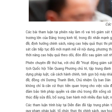
Các 
Các bài tham luận tại phiên này làm rõ vai trò giám sát
trương lớn của Đảng trong kinh tế, trong đó nhấn mạnh g
đề, định hướng chính sách, nâng cao hiệu quả thực thi ph
sát cần tiếp tục đổi mới mạnh mẽ về nội dung, phương thứ
thời nâng cao hiệu quả theo dõi, đôn đốc sau giám sát nh
Phiên chuyên đề thứ hai, với chủ đề “Hoạt động giám sá
tịch Quốc hội Trần Quang Phương chủ trì, tập trung đánh
dựng pháp luật, cải cách hành chính, tinh gọn bộ máy nhà
đề, đồng chí Dương Thanh Bình, Chủ nhiệm Ủy ban Dân 
không chỉ là căn cứ thực tiễn quan trọng cho việc sửa 
đảm bảo tính pháp quyền và dân chủ trong đời sống xã h
thúc đẩy sửa đổi, bổ sung, ban hành mới nhiều đạo luật, n
Các tham luận trình bày tại Diễn đàn đã tập trung phân 
quy phạm pháp luật, tổ chức thực thi chính sách, quy hoạ