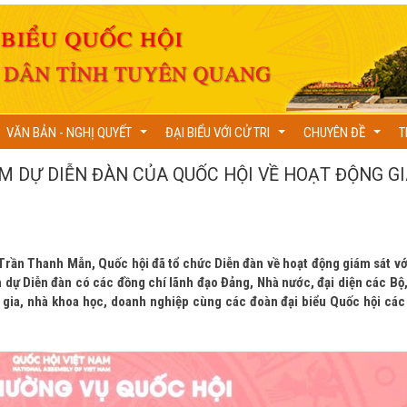
VĂN BẢN - NGHỊ QUYẾT
ĐẠI BIỂU VỚI CỬ TRI
CHUYÊN ĐỀ
T
...
...
...
 DỰ DIỄN ĐÀN CỦA QUỐC HỘI VỀ HOẠT ĐỘNG G
 Trần Thanh Mẫn, Quốc hội đã tổ chức Diễn đàn về hoạt động giám sát vớ
m dự Diễn đàn có các đồng chí lãnh đạo Đảng, Nhà nước, đại diện các Bộ,
gia, nhà khoa học, doanh nghiệp cùng các đoàn đại biểu Quốc hội các 