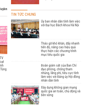
Huyền
TIN TỨC CHUNG
Ủy ban nhân dân tỉnh làm việc
với Đại học Bách khoa Hà Nội
Tháo gỡ khó khăn, đẩy nhanh
tiến độ, nâng cao hiệu quả
thực hiện các chương trình
mục tiêu quốc gia
BTV
oạt
Đoàn giám sát của Ban Chỉ
ỉnh
đạo phòng, chống tham
ã Tùng
nhũng, lãng phí, tiêu cực tỉnh
ọc
làm việc với Đảng ủy Hội đồng
nhân dân tỉnh
Xây dựng không gian mạng
quốc gia an toàn, chủ động và
bền vững