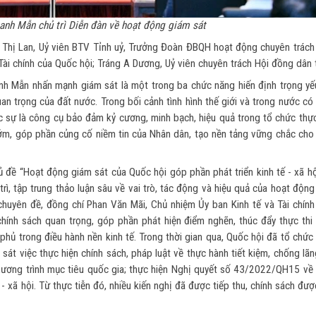
hanh Mẫn chủ trì Diễn đàn về hoạt động giám sát
 Thị Lan, Uỷ viên BTV Tỉnh uỷ, Trưởng Đoàn ĐBQH hoạt động chuyên trách
Tài chính của Quốc hội; Tráng A Dương, Uỷ viên chuyên trách Hội đồng dân 
anh Mẫn nhấn mạnh giám sát là một trong ba chức năng hiến định trọng yế
n trọng của đất nước. Trong bối cảnh tình hình thế giới và trong nước có
c sự là công cụ bảo đảm kỷ cương, minh bạch, hiệu quả trong tổ chức thực
 sớm, góp phần củng cố niềm tin của Nhân dân, tạo nền tảng vững chắc cho
ủ đề “Hoạt động giám sát của Quốc hội góp phần phát triển kinh tế - xã h
ì, tập trung thảo luận sâu về vai trò, tác động và hiệu quả của hoạt độn
n chuyên đề, đồng chí Phan Văn Mãi, Chủ nhiệm Ủy ban Kinh tế và Tài chín
ính sách quan trọng, góp phần phát hiện điểm nghẽn, thúc đẩy thực thi 
hủ trong điều hành nền kinh tế. Trong thời gian qua, Quốc hội đã tổ chức
sát việc thực hiện chính sách, pháp luật về thực hành tiết kiệm, chống lãn
 chương trình mục tiêu quốc gia; thực hiện Nghị quyết số 43/2022/QH15 về
ế - xã hội. Từ thực tiễn đó, nhiều kiến nghị đã được tiếp thu, chính sách đư