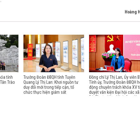
.
Hoàng 
hóa tỉnh
Trưởng Đoàn ĐBQH tỉnh Tuyên
Đồng chí Lý Thị Lan, Ủy viên 
 Tân Trào
Quang Lý Thị Lan: Khơi nguồn tư
Tỉnh ủy, Trưởng Đoàn ĐBQH h
duy đổi mới trong tiếp cận, tổ
động chuyên trách khóa XV t
chức thực hiện giám sát
duyệt văn kiện Đại hội các x
Bá, Thuận Hòa, Minh Sơn, Ng
Đường