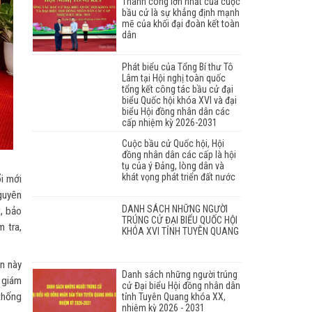
Thành công lớn nhất của cuộc
bầu cử là sự khẳng định mạnh
mẽ của khối đại đoàn kết toàn
dân
Phát biểu của Tổng Bí thư Tô
Lâm tại Hội nghị toàn quốc
tổng kết công tác bầu cử đại
biểu Quốc hội khóa XVI và đại
biểu Hội đồng nhân dân các
cấp nhiệm kỳ 2026-2031
Cuộc bầu cử Quốc hội, Hội
đồng nhân dân các cấp là hội
tụ của ý Đảng, lòng dân và
khát vọng phát triển đất nước
i mới
guyên
DANH SÁCH NHỮNG NGƯỜI
, bảo
TRÚNG CỬ ĐẠI BIỂU QUỐC HỘI
 tra,
KHÓA XVI TỈNH TUYÊN QUANG
ần này
Danh sách những người trúng
 giám
cử Đại biểu Hội đồng nhân dân
 thống
tỉnh Tuyên Quang khóa XX,
nhiệm kỳ 2026 - 2031