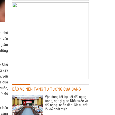
c chủ
n vấn
c giám
, đồng
ó Chủ
ng xây
chuyên
n qua
nước,
BẢO VỆ NỀN TẢNG TƯ TƯỞNG CỦA ĐẢNG
từ đó
Vận dụng tốt trụ cột đối ngoại
Đảng, ngoại giao Nhà nước và
đối ngoại nhân dân: Giá trị cốt
n bản
lõi để phát triển
g vàng