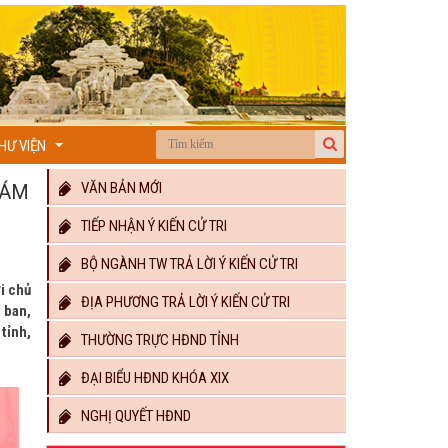
HƯ VIỆN
...
VĂN BẢN MỚI
IÁM
TIẾP NHẬN Ý KIẾN CỬ TRI
BỘ NGÀNH TW TRẢ LỜI Ý KIẾN CỬ TRI
i chủ
ĐỊA PHƯƠNG TRẢ LỜI Ý KIẾN CỬ TRI
 ban,
tỉnh,
THƯỜNG TRỰC HĐND TỈNH
ĐẠI BIỂU HĐND KHÓA XIX
NGHỊ QUYẾT HĐND