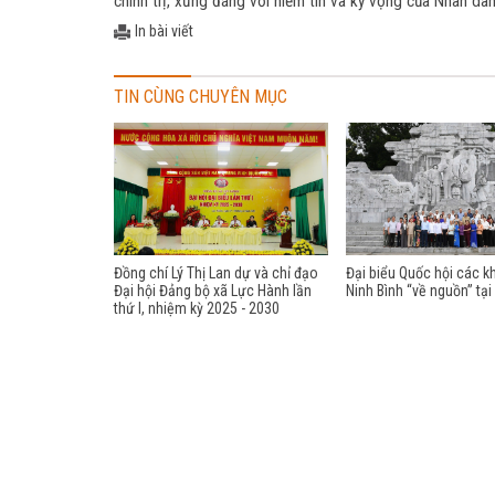
chính trị, xứng đáng với niềm tin và kỳ vọng của Nhân dân
In bài viết
TIN CÙNG CHUYÊN MỤC
Đồng chí Lý Thị Lan dự và chỉ đạo
Đại biểu Quốc hội các k
Đại hội Đảng bộ xã Lực Hành lần
Ninh Bình “về nguồn” tại
thứ I, nhiệm kỳ 2025 - 2030