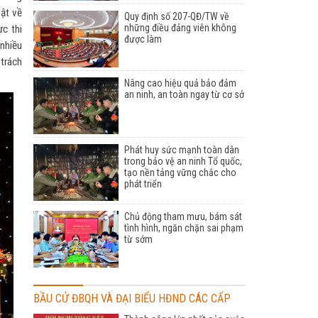
uật về
Quy định số 207-QĐ/TW về
những điều đảng viên không
ực thi
được làm
 nhiều
 trách
Nâng cao hiệu quả bảo đảm
an ninh, an toàn ngay từ cơ sở
Phát huy sức mạnh toàn dân
trong bảo vệ an ninh Tổ quốc,
tạo nền tảng vững chắc cho
phát triển
Chủ động tham mưu, bám sát
tình hình, ngăn chặn sai phạm
từ sớm
BẦU CỬ ĐBQH VÀ ĐẠI BIỂU HĐND CÁC CẤP