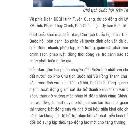
Chủ tịch Quốc hội Trần T
Về phía Đoàn ĐBQH tỉnh Tuyên Quang, dự có đồng chí Lý
XV tỉnh; Phạm Thuý Chinh, Phó Chủ nhiệm Uỷ ban Kinh tế 
Phát biểu khai mạc Diễn đàn, Chủ tịch Quốc hội Trần Th
Quốc hội, bên cạnh lập pháp và quyết định các vấn đề qua
biến động nhanh, phức tạp, khó lường, giám sát phải thự
chính sách, pháp luật, đồng thời đóng vai trò cảnh báo
cuộc phát triển quốc gia.
Diễn đàn gồm hai phiên chuyên đề. Phiên thứ nhất với ch
đất nước” do Phó Chủ tịch Quốc hội Vũ Hồng Thanh chủ tr
sát trong lĩnh vực kinh tế - xã hội. Phát biểu tổng qua
mạnh: hoạt động giám sát đã trở thành kênh tham vấn ch
sách, tháo gỡ vướng mắc pháp lý, đồng hành cùng Chính p
chuyên đề giám sát quy mô lớn, có sức lan tỏa như: giám 
thị trường bất động sản và nhà ở xã hội; triển khai các
sách tài khóa, tiền tệ hỗ trợ phục hồi và phát triển kinh t
đổi, bổ sung kịp thời, tạo động lực mới cho tăng trưởng.