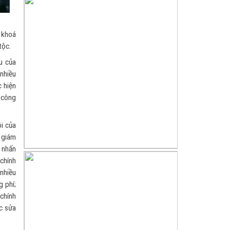
 khoá
tộc.
u của
 nhiều
 hiện
 công
ội của
g giám
h nhấn
chính
 nhiều
g phí;
 chính
ợc sửa