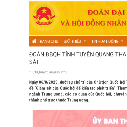
TRANG CHỦ
GIỚI THIỆU
TIN HOẠT ĐỘNG
...
...
ĐOÀN ĐBQH TỈNH TUYÊN QUANG THAM
SÁT
THỨ TƯ, NGÀY 06-08-2025, 17:16
Ngày 06/8/2025, dưới sự chủ trì của Chủ tịch Quốc hội
đề “Giám sát của Quốc hội để kiến tạo phát triển”. Tha
ngành Trung ương, các cơ quan của Quốc hội, chuyên 
thành phố trực thuộc Trung ương.