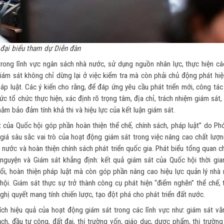
đại biểu tham dự Diễn đàn
 trong lĩnh vực ngân sách nhà nước, sử dụng nguồn nhân lực, thực hiện cá
iám sát không chỉ dừng lại ở việc kiểm tra mà còn phải chủ động phát hiệ
áp luật. Các ý kiến cho rằng, để đáp ứng yêu cầu phát triển mới, công tá
c tổ chức thực hiện, xác định rõ trọng tâm, địa chỉ, trách nhiệm giám sát
ằm bảo đảm tính khả thi và hiệu lực của kết luận giám sát.
t của Quốc hội góp phần hoàn thiện thể chế, chính sách, pháp luật” do Ph
 giá sâu sắc vai trò của hoạt động giám sát trong việc nâng cao chất lượ
 nước và hoàn thiện chính sách phát triển quốc gia. Phát biểu tổng quan 
nguyện và Giám sát khẳng định: kết quả giám sát của Quốc hội thời gia
đổi, hoàn thiện pháp luật mà còn góp phần nâng cao hiệu lực quản lý nhà 
ội. Giám sát thực sự trở thành công cụ phát hiện “điểm nghẽn” thể chế, 
ghị quyết mang tính chiến lược, tạo đột phá cho phát triển đất nước.
tích hiệu quả của hoạt động giám sát trong các lĩnh vực như: giám sát vă
ch, đầu tư công, đất đai, thị trường vốn, giáo dục, dược phẩm, thị trườn