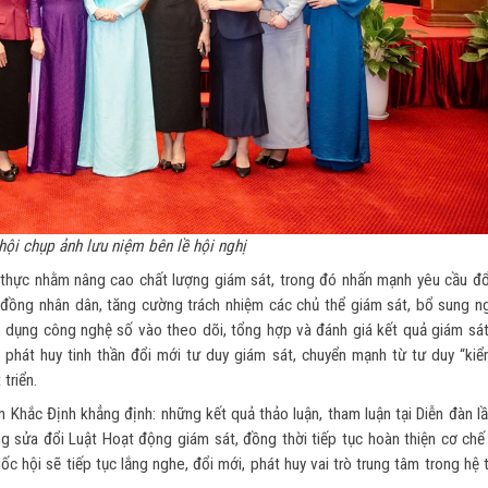
hội chụp ảnh lưu niệm bên lề hội nghị
ết thực nhằm nâng cao chất lượng giám sát, trong đó nhấn mạnh yêu cầu đổ
 đồng nhân dân, tăng cường trách nhiệm các chủ thể giám sát, bổ sung n
áp dụng công nghệ số vào theo dõi, tổng hợp và đánh giá kết quả giám sát
 phát huy tinh thần đổi mới tư duy giám sát, chuyển mạnh từ tư duy “kiểm
triển.
 Khắc Định khẳng định: những kết quả thảo luận, tham luận tại Diễn đàn l
ng sửa đổi Luật Hoạt động giám sát, đồng thời tiếp tục hoàn thiện cơ chế
uốc hội sẽ tiếp tục lắng nghe, đổi mới, phát huy vai trò trung tâm trong hệ