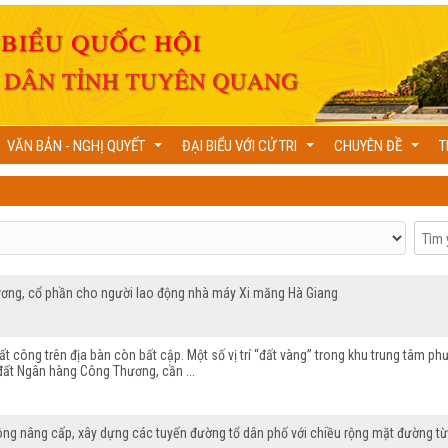
VĂN BẢN - NGHỊ QUYẾT
ĐẠI BIỂU VỚI CỬ TRI
CHUYÊN ĐỀ
T
...
...
...
 lương, cổ phần cho người lao động nhà máy Xi măng Hà Giang
t công trên địa bàn còn bất cập. Một số vị trí “đất vàng” trong khu trung tâm p
đất Ngân hàng Công Thương, cần ...
công nâng cấp, xây dựng các tuyến đường tổ dân phố với chiều rộng mặt đường 