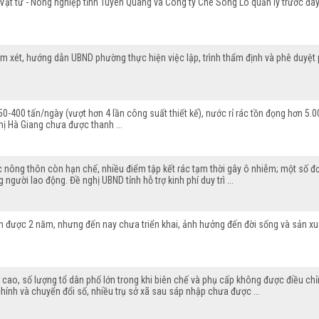
 Vật tư - Nông nghiệp tỉnh Tuyên Quang và Công ty Chè Sông Lô quản lý trước đây
 xét, hướng dẫn UBND phường thực hiện việc lập, trình thẩm định và phê duyệt p
350-400 tấn/ngày (vượt hơn 4 lần công suất thiết kế), nước rỉ rác tồn đọng hơn 5
hị Hà Giang chưa được thanh ...
c nông thôn còn hạn chế, nhiều điểm tập kết rác tạm thời gây ô nhiễm; một số đ
gười lao động. Đề nghị UBND tỉnh hỗ trợ kinh phí duy trì ...
h được 2 năm, nhưng đến nay chưa triển khai, ảnh hưởng đến đời sống và sản x
 cao, số lượng tổ dân phố lớn trong khi biên chế và phụ cấp không được điều ch
chính và chuyển đổi số, nhiều trụ sở xã sau sáp nhập chưa được ...