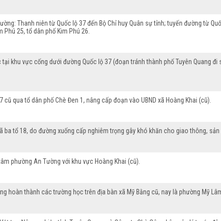
ng: Thanh niên từ Quốc lộ 37 đến Bộ Chỉ huy Quân sự tỉnh; tuyến đường từ Quốc l
im Phú 25, tổ dân phố Kim Phú 26.
tại khu vực cống dưới đường Quốc lộ 37 (đoạn tránh thành phố Tuyên Quang đi suố
7 cũ qua tổ dân phố Chè Đen 1, nâng cấp đoạn vào UBND xã Hoàng Khai (cũ).
ba tổ 18, do đường xuống cấp nghiêm trọng gây khó khăn cho giao thông, sản xu
 tâm phường An Tường với khu vực Hoàng Khai (cũ).
i công hoàn thành các trường học trên địa bàn xã Mỹ Bằng cũ, nay là phường Mỹ 