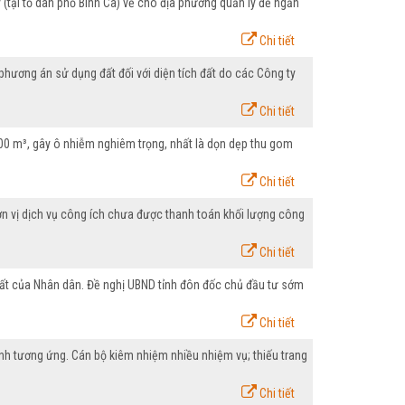
 (tại tổ dân phố Bình Ca) về cho địa phương quản lý để ngăn
Chi tiết
hương án sử dụng đất đối với diện tích đất do các Công ty
Chi tiết
.000 m³, gây ô nhiễm nghiêm trọng, nhất là dọn dẹp thu gom
Chi tiết
ơn vị dịch vụ công ích chưa được thanh toán khối lượng công
Chi tiết
uất của Nhân dân. Đề nghị UBND tỉnh đôn đốc chủ đầu tư sớm
Chi tiết
ỉnh tương ứng. Cán bộ kiêm nhiệm nhiều nhiệm vụ; thiếu trang
Chi tiết