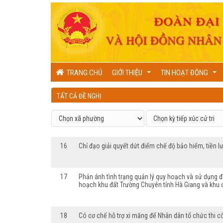
TRANG CHỦ
GIỚI THIỆU
TIN HOẠT ĐỘNG
...
...
TẤT CẢ ĐỀ NGHỊ
16
Chỉ đạo giải quyết dứt điểm chế độ bảo hiểm, tiền
17
Phản ánh tình trạng quản lý quy hoạch và sử dụng đấ
hoạch khu đất Trường Chuyên tỉnh Hà Giang và khu 
18
Có cơ chế hỗ trợ xi măng để Nhân dân tổ chức thi 