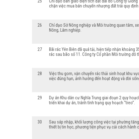
25
Chỉ đạo bàn giao diện tích đất đai do Công ty Giống
chặn việc mua bán chuyển nhượng đất trái quy định
26
Chỉ đạo Sở Nông nghiệp và Môi trường quan tâm, xem
Nông, Lâm nghiệp.
27
Bãi rác Yên Biên đã quá tải, hiện tiếp nhận khoảng 
rác sau bão số 11. Công ty Cổ phần Môi trường đô t
28
Việc thu gom, vận chuyển rác thải sinh hoạt khu vự
việc đúng hạn, ảnh hưởng đến hoạt động và đời sống n
29
Dự án Khu dân cư Nghĩa Trung giai đoạn 2 quy hoạc
triển khai dự án, tránh tình trạng quy hoạch “treo”.
30
Sau sáp nhập, khối lượng công việc tại phường tăng
thiết bị tin học, phương tiện phục vụ cải cách hành 