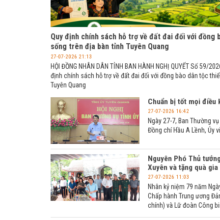
Quy định chính sách hỗ trợ về đất đai đối với đồng 
sống trên địa bàn tỉnh Tuyên Quang
27-07-2026 21:13
HỘI ĐỒNG NHÂN DÂN TỈNH BAN HÀNH NGHỊ QUYẾT Số 59/202
định chính sách hỗ trợ về đất đai đối với đồng bào dân tộc thiể
Tuyên Quang
Chuẩn bị tốt mọi điều
27-07-2026 16:42
Ngày 27-7, Ban Thường vụ 
Đồng chí Hầu A Lềnh, Ủy vi
Nguyên Phó Thủ tướng 
Xuyên và tặng quà gia
27-07-2026 11:03
Nhân kỷ niệm 79 năm Ngày 
Chấp hành Trung ương Đản
chính) và Lữ đoàn Công bi