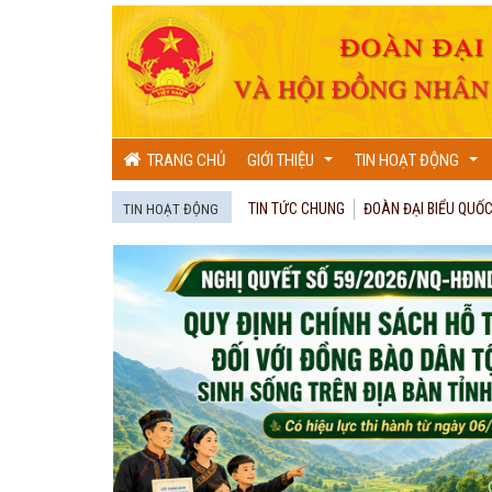
TRANG CHỦ
GIỚI THIỆU
TIN HOẠT ĐỘNG
...
...
TIN TỨC CHUNG
ĐOÀN ĐẠI BIỂU QUỐC
TIN HOẠT ĐỘNG