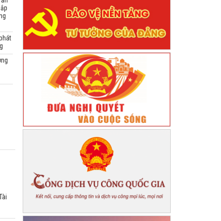
Văn
sắp
ông
phát
ng
ờng
Tài