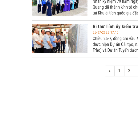
Nhân kỷ niệm 79 năm Ngày 
Quang đã thành kính tổ ch
tại Khu di tích quốc gia đặ
Bí thư Tỉnh ủy kiểm tr
25-07-2026 17:13
Chiều 25-7, đồng chí Hầu A
thực hiện Dự án Cải tạo, 
Trào) và Dự án Tuyến đườn
«
1
2