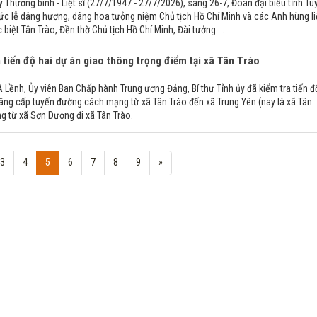
Thương binh - Liệt sĩ (27/7/1947 - 27/7/2026), sáng 26-7, Đoàn đại biểu tỉnh Tu
ức lễ dâng hương, dâng hoa tưởng niệm Chủ tịch Hồ Chí Minh và các Anh hùng liệ
c biệt Tân Trào, Đền thờ Chủ tịch Hồ Chí Minh, Đài tưởng ...
a tiến độ hai dự án giao thông trọng điểm tại xã Tân Trào
 Lềnh, Ủy viên Ban Chấp hành Trung ương Đảng, Bí thư Tỉnh ủy đã kiểm tra tiến đ
nâng cấp tuyến đường cách mạng từ xã Tân Trào đến xã Trung Yên (nay là xã Tân
g từ xã Sơn Dương đi xã Tân Trào.
3
4
5
6
7
8
9
»