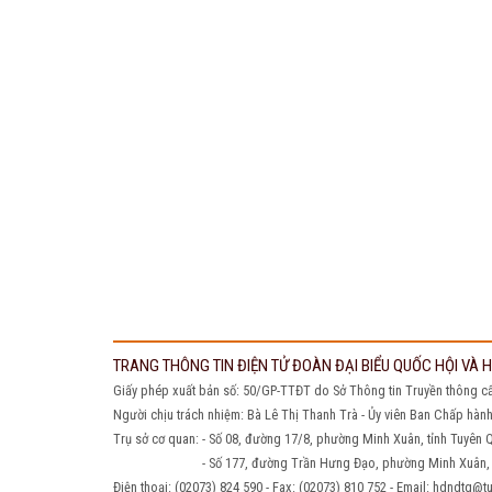
TRANG THÔNG TIN ĐIỆN TỬ ĐOÀN ĐẠI BIỂU QUỐC HỘI VÀ
Giấy phép xuất bản số: 50/GP-TTĐT do Sở Thông tin Truyền thông c
Người chịu trách nhiệm: Bà Lê Thị Thanh Trà - Ủy viên Ban Chấp hàn
Trụ sở cơ quan: - Số 08, đường 17/8, phường Minh Xuân, tỉnh Tuyên
- Số 177, đường Trần Hưng Đạo, phường Minh Xuân, tỉ
Điện thoại: (02073) 824 590 - Fax: (02073) 810 752 - Email: hdndt