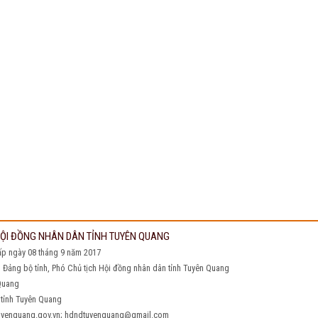
 HỘI ĐỒNG NHÂN DÂN TỈNH TUYÊN QUANG
ấp ngày 08 tháng 9 năm 2017
h Đảng bộ tỉnh, Phó Chủ tịch Hội đồng nhân dân tỉnh Tuyên Quang
 Quang
nh Tuyên Quang
q@tuyenquang.gov.vn; hdndtuyenquang@gmail.com