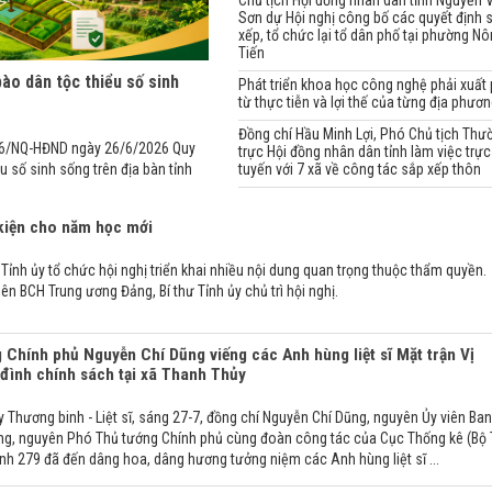
Chủ tịch Hội đồng nhân dân tỉnh Nguyễn 
Sơn dự Hội nghị công bố các quyết định 
xếp, tổ chức lại tổ dân phố tại phường N
Tiến
bào dân tộc thiểu số sinh
Phát triển khoa học công nghệ phải xuất 
từ thực tiễn và lợi thế của từng địa phươ
Đồng chí Hầu Minh Lợi, Phó Chủ tịch Thư
6/NQ-HĐND ngày 26/6/2026 Quy
trực Hội đồng nhân dân tỉnh làm việc trực
u số sinh sống trên địa bàn tỉnh
tuyến với 7 xã về công tác sắp xếp thôn
 kiện cho năm học mới
Tỉnh ủy tổ chức hội nghị triển khai nhiều nội dung quan trọng thuộc thẩm quyền.
ên BCH Trung ương Đảng, Bí thư Tỉnh ủy chủ trì hội nghị.
Chính phủ Nguyễn Chí Dũng viếng các Anh hùng liệt sĩ Mặt trận Vị
 đình chính sách tại xã Thanh Thủy
Thương binh - Liệt sĩ, sáng 27-7, đồng chí Nguyễn Chí Dũng, nguyên Ủy viên Ban
g, nguyên Phó Thủ tướng Chính phủ cùng đoàn công tác của Cục Thống kê (Bộ 
nh 279 đã đến dâng hoa, dâng hương tưởng niệm các Anh hùng liệt sĩ ...