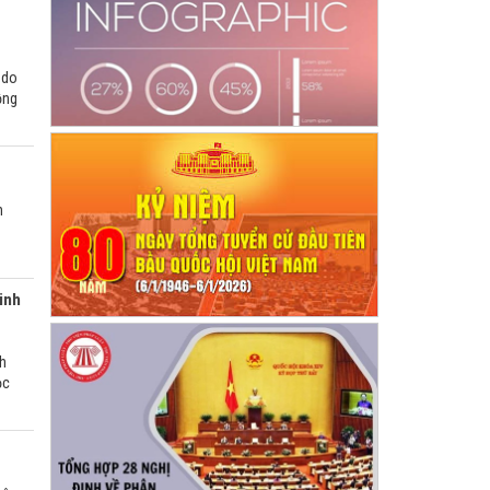
 do
ồng
n
9
inh
nh
ọc