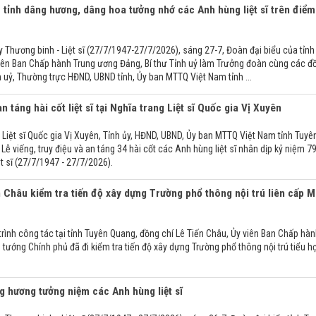
 tỉnh dâng hương, dâng hoa tưởng nhớ các Anh hùng liệt sĩ trên điểm
Thương binh - Liệt sĩ (27/7/1947-27/7/2026), sáng 27-7, Đoàn đại biểu của tỉnh
iên Ban Chấp hành Trung ương Đảng, Bí thư Tỉnh uỷ làm Trưởng đoàn cùng các đ
 uỷ, Thường trực HĐND, UBND tỉnh, Ủy ban MTTQ Việt Nam tỉnh ...
an táng hài cốt liệt sĩ tại Nghĩa trang Liệt sĩ Quốc gia Vị Xuyên
g Liệt sĩ Quốc gia Vị Xuyên, Tỉnh ủy, HĐND, UBND, Ủy ban MTTQ Việt Nam tỉnh Tuyê
Lễ viếng, truy điệu và an táng 34 hài cốt các Anh hùng liệt sĩ nhân dịp kỷ niệm 7
t sĩ (27/7/1947 - 27/7/2026).
 Châu kiểm tra tiến độ xây dựng Trường phổ thông nội trú liên cấp M
trình công tác tại tỉnh Tuyên Quang, đồng chí Lê Tiến Châu, Ủy viên Ban Chấp hà
tướng Chính phủ đã đi kiểm tra tiến độ xây dựng Trường phổ thông nội trú tiểu h
g hương tưởng niệm các Anh hùng liệt sĩ