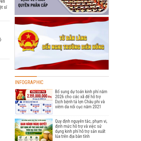
yên
t sĩ
ộ
INFOGRAPHIC
Bổ sung dự toán kinh phí năm
2026 cho các xã để hỗ trợ
Dịch bệnh tả lợn Châu phi và
viêm da nổi cục năm 2021
Quy định nguyên tắc, phạm vi,
định mức hỗ trợ và việc sử
dụng kinh phí hỗ trợ sản xuất
lúa trên địa bàn tỉnh