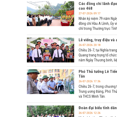
Các đồng chí lãnh đạo
cao 468
27-07-2026 09:17
Nhân kỷ niệm 79 năm Ngày 
đồng chí Hầu A Lềnh, Ủy v
chí trong Thường trực Tỉnh
Lễ viếng, truy điệu và 
26-07-2026 20:18
Chiều 26-7, tại Nghĩa tran
Quang trang trọng tổ chức 
năm Ngày Thương binh, liệ
Phó Thủ tướng Lê Tiến
Tân
26-07-2026 17:36
Chiều 26-7, trong chương 
Trung ương Đảng, Phó Thủ 
và THCS Minh Tân.
Đoàn đại biểu tỉnh dân
26-07-2026 12:26