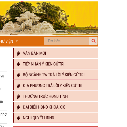
HƯ VIỆN
...
VĂN BẢN MỚI
TIẾP NHẬN Ý KIẾN CỬ TRI
BỘ NGÀNH TW TRẢ LỜI Ý KIẾN CỬ TRI
 vụ
ĐỊA PHƯƠNG TRẢ LỜI Ý KIẾN CỬ TRI
p
THƯỜNG TRỰC HĐND TỈNH
ội
ĐẠI BIỂU HĐND KHÓA XIX
i nhớ
NGHỊ QUYẾT HĐND