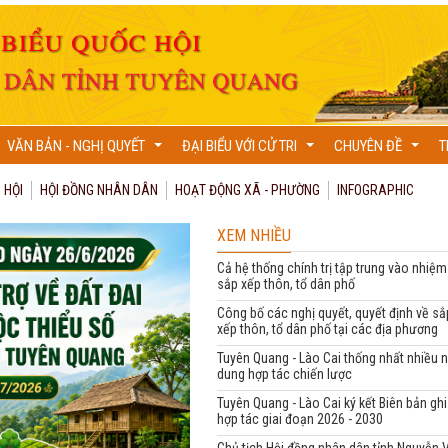
VĂN BẢN - NGHỊ QUYẾT
ĐẠI BIỂU VỚI CỬ TRI
CHUYÊN ĐỀ
T
...
...
...
 HỘI
HỘI ĐỒNG NHÂN DÂN
HOẠT ĐỘNG XÃ - PHƯỜNG
INFOGRAPHIC
XEM NHIỀU
Cả hệ thống chính trị tập trung vào nhiệm
sắp xếp thôn, tổ dân phố
Công bố các nghị quyết, quyết định về sắ
xếp thôn, tổ dân phố tại các địa phương
Tuyên Quang - Lào Cai thống nhất nhiều n
dung hợp tác chiến lược
Tuyên Quang - Lào Cai ký kết Biên bản gh
hợp tác giai đoạn 2026 - 2030