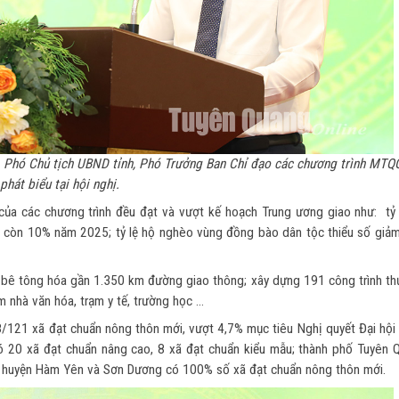
 Phó Chủ tịch UBND tỉnh, Phó Trưởng Ban Chỉ đạo các chương trình MTQG
phát biểu tại hội nghị.
của các chương trình đều đạt và vượt kế hoạch Trung ương giao như: tỷ 
còn 10% năm 2025; tỷ lệ hộ nghèo vùng đồng bào dân tộc thiểu số giảm
 bê tông hóa gần 1.350 km đường giao thông; xây dựng 191 công trình thủy
m nhà văn hóa, trạm y tế, trường học …
/121 xã đạt chuẩn nông thôn mới, vượt 4,7% mục tiêu Nghị quyết Đại hội
đó 20 xã đạt chuẩn nâng cao, 8 xã đạt chuẩn kiểu mẫu; thành phố Tuyên 
ện; huyện Hàm Yên và Sơn Dương có 100% số xã đạt chuẩn nông thôn mới.