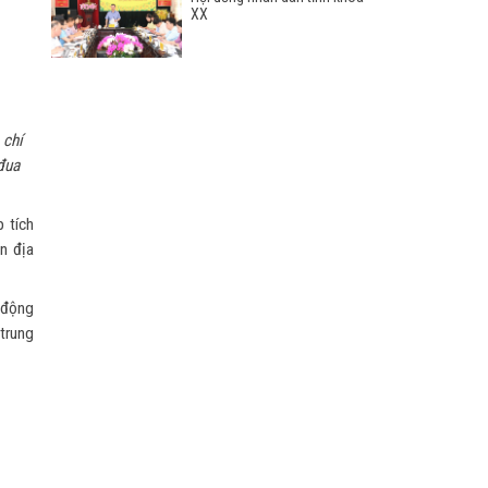
XX
 chí
đua
 tích
ên địa
ủ động
 trung