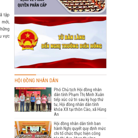
ã tập
 mới,
những
hu vực
HỘI ĐỒNG NHÂN DÂN
Phó Chủ tịch Hội đồng nhân
dân tỉnh Phạm Thị Minh Xuân
tiếp xúc cử tri sau kỳ họp thứ
tư, Hội đồng nhân dân tỉnh
khóa XX tại thôn Cào, xã Hùng
An
Hội đồng nhân dân tỉnh ban
hành Nghị quyết quy định mức
chi tổ chức thực hiện công