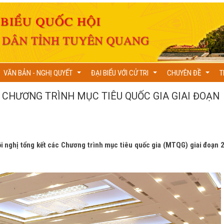
VĂN BẢN - NGHỊ QUYẾT
ĐẠI BIỂU VỚI CỬ TRI
CHUYÊN ĐỀ
T
...
...
...
 CHƯƠNG TRÌNH MỤC TIÊU QUỐC GIA GIAI ĐOẠN
i nghị tổng kết các Chương trình mục tiêu quốc gia (MTQG) giai đoạn 