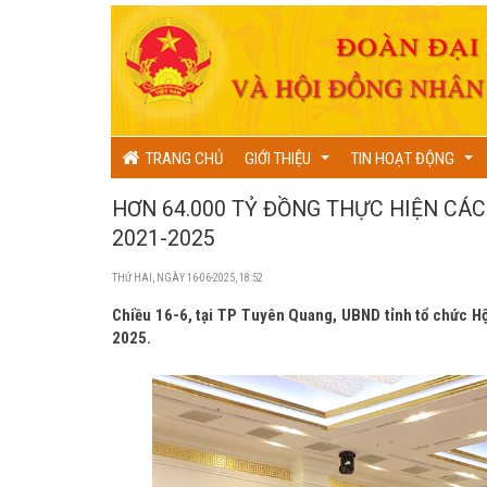
TRANG CHỦ
GIỚI THIỆU
TIN HOẠT ĐỘNG
...
...
HƠN 64.000 TỶ ĐỒNG THỰC HIỆN CÁC
2021-2025
THỨ HAI, NGÀY 16-06-2025, 18:52
Chiều 16-6, tại TP Tuyên Quang, UBND tỉnh tổ chức Hộ
2025.