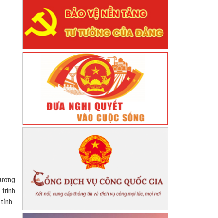
hương
trình
tỉnh.