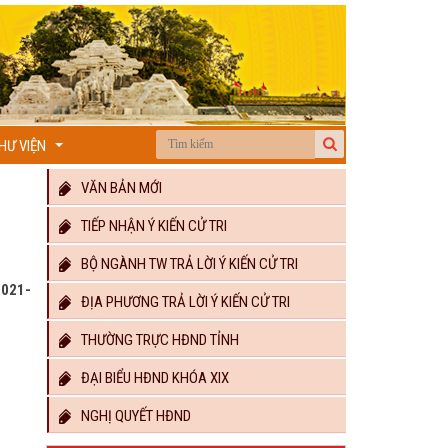
HƯ VIỆN
...
VĂN BẢN MỚI
TIẾP NHẬN Ý KIẾN CỬ TRI
BỘ NGÀNH TW TRẢ LỜI Ý KIẾN CỬ TRI
2021-
ĐỊA PHƯƠNG TRẢ LỜI Ý KIẾN CỬ TRI
THƯỜNG TRỰC HĐND TỈNH
ĐẠI BIỂU HĐND KHÓA XIX
NGHỊ QUYẾT HĐND