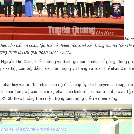
Đồng
en cho các cá nhân, tập thể có thành tích xuất sắc trong phong trào thi 
ương trình MTQG giai đoạn 2021 - 2025.
nh Nguyễn Thế Giang biểu dương và đánh giá cao những cố gắng, đóng góp
 - xã hội, cán bộ, đảng viên, lực lượng vũ trang và toàn thể nhân dân tr
c phát huy vai trò “hạt nhân lãnh đạo” của cấp ủy, chính quyền các cấp, ch
ển khai đồng bộ các nhiệm vụ phát triển kinh tế - xã hội trên địa bàn; tập
6-2030 theo hướng toàn diện, trọng tâm, trọng điểm và bền vững.