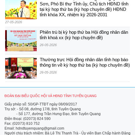
Sơn, Phó Bí thư Tỉnh ủy, Chủ tịch HĐND tỉnh
tại kỳ họp thứ ba (kỳ họp chuyên đề) HĐND
tỉnh khóa XX, nhiệm kỳ 2026-2031
27-05-2026
Phiên trù bị kỳ họp thứ ba Hội đồng nhân dân
tỉnh khoá xx (kỳ họp chuyên đề)
26-05-2026
Thường trực Hội đồng nhân dân tỉnh họp báo
thông tin về kỳ họp thứ ba (kỳ họp chuyên đề)
26-05-2026
ĐOÀN ĐẠI BIỂU QUỐC HỘI VÀ HĐND TỈNH TUYÊN QUANG
Giấy phép số: 50/GP-TTĐT ngày 08/09/2017
Trụ sở: - Số 08, đường 17/8, tỉnh Tuyên Quang
- Số 177, đường Trần Hưng Đạo, tỉnh Tuyên Quang
Điện thoại: (02073) 824 590
Fax: (02073) 810 752
Email: hdndtuyenquang@gmail.com
Người chịu trách nhiệm: Bà Lê Thị Thanh Trà - Ủy viên Ban Chấp hành Đảng