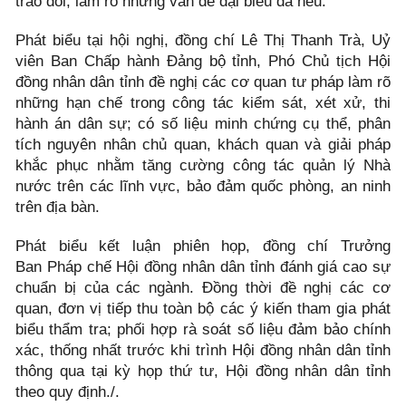
trao đổi, làm rõ những vấn đề đại biểu đã nêu.
Phát biểu tại hội nghị, đồng chí Lê Thị Thanh Trà, Uỷ
viên Ban Chấp hành Đảng bộ tỉnh, Phó Chủ tịch Hội
đồng nhân dân tỉnh đề nghị các cơ quan tư pháp làm rõ
những hạn chế trong công tác kiểm sát, xét xử, thi
hành án dân sự; có số liệu minh chứng cụ thể, phân
tích nguyên nhân chủ quan, khách quan và giải pháp
khắc phục nhằm tăng cường công tác quản lý Nhà
nước trên các lĩnh vực, bảo đảm quốc phòng, an ninh
trên địa bàn.
Phát biểu kết luận phiên họp, đồng chí Trưởng
Ban Pháp chế Hội đồng nhân dân tỉnh đánh giá cao sự
chuẩn bị của các ngành. Đồng thời đề nghị các cơ
quan, đơn vị tiếp thu toàn bộ các ý kiến tham gia phát
biểu thẩm tra; phối hợp rà soát số liệu đảm bảo chính
xác, thống nhất trước khi trình Hội đồng nhân dân tỉnh
thông qua tại kỳ họp thứ tư, Hội đồng nhân dân tỉnh
theo quy định./.