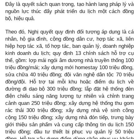
Đây là quyết sách quan trọng, tạo hành lang pháp lý và
nguồn lực thúc đẩy phát triển du lịch một cách đồng
bộ, hiệu quả.
Theo đó, Nghị quyết quy định đối tượng áp dụng là cá
nhân, hộ gia đình, cộng đồng dân cư, hợp tác xã, liên
hiệp hợp tác xã, tổ hợp tác, ban quản lý, doanh nghiệp
kinh doanh du lịch; quy định 13 chính sách hỗ trợ cụ
thể, gồm: lợp mái ngói âm dương nhà truyền thống 100
triệu đồng/mái; xây dựng mới homestay 100 triệu đồng,
sửa chữa 40 triệu đồng; đội văn nghệ dân tộc 70 triệu
đồng/đội. Hỗ trợ tại mỗi khu hoặc điểm du lịch về
đường đi dạo bộ 300 triệu đồng; lắp đặt hệ thống đèn
điện chiếu sáng năng lượng tự nhiên và chỉnh trang
cảnh quan 250 triệu đồng; xây dựng hệ thống thu gom
rác thải 300 triệu đồng; xây dựng nhà vệ sinh công
cộng 150 triệu đồng; xây dựng nhà đón tiếp, trưng bày
giới thiệu sản phẩm và cung cấp thông tin du lịch 150
triệu đồng; đầu tư thiết bị phục vụ quản lý 50 triệu
đồng. Hỗ trợ xây dựng điểm dừng chân phục vụ khách