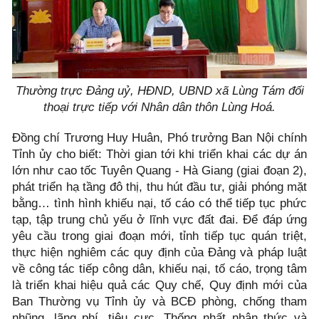
Thường trực Đảng uỷ, HĐND, UBND xã Lùng Tám đối
thoại trực tiếp với Nhân dân thôn Lùng Hoá.
Đồng chí Trương Huy Huân, Phó trưởng Ban Nội chính
Tỉnh ủy cho biết: Thời gian tới khi triển khai các dự án
lớn như cao tốc Tuyên Quang - Hà Giang (giai đoạn 2),
phát triển hạ tầng đô thị, thu hút đầu tư, giải phóng mặt
bằng… tình hình khiếu nại, tố cáo có thể tiếp tục phức
tạp, tập trung chủ yếu ở lĩnh vực đất đai. Để đáp ứng
yêu cầu trong giai đoạn mới, tỉnh tiếp tục quán triệt,
thực hiện nghiêm các quy định của Đảng và pháp luật
về công tác tiếp công dân, khiếu nại, tố cáo, trọng tâm
là triển khai hiệu quả các Quy chế, Quy định mới của
Ban Thường vụ Tỉnh ủy và BCĐ phòng, chống tham
nhũng, lãng phí, tiêu cực. Thống nhất nhận thức và