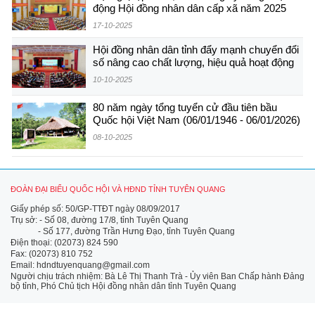
động Hội đồng nhân dân cấp xã năm 2025
17-10-2025
Hội đồng nhân dân tỉnh đẩy mạnh chuyển đổi
số nâng cao chất lượng, hiệu quả hoạt động
10-10-2025
80 năm ngày tổng tuyển cử đầu tiên bầu
Quốc hội Việt Nam (06/01/1946 - 06/01/2026)
08-10-2025
ĐOÀN ĐẠI BIỂU QUỐC HỘI VÀ HĐND TỈNH TUYÊN QUANG
Giấy phép số: 50/GP-TTĐT ngày 08/09/2017
Trụ sở: - Số 08, đường 17/8, tỉnh Tuyên Quang
- Số 177, đường Trần Hưng Đạo, tỉnh Tuyên Quang
Điện thoại: (02073) 824 590
Fax: (02073) 810 752
Email: hdndtuyenquang@gmail.com
Người chịu trách nhiệm: Bà Lê Thị Thanh Trà - Ủy viên Ban Chấp hành Đảng
bộ tỉnh, Phó Chủ tịch Hội đồng nhân dân tỉnh Tuyên Quang