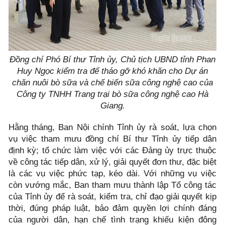
Đồng chí Phó Bí thư Tỉnh ủy, Chủ tịch UBND tỉnh Phan
Huy Ngọc kiểm tra để tháo gỡ khó khăn cho Dự án
chăn nuôi bò sữa và chế biến sữa công nghệ cao của
Công ty TNHH Trang trại bò sữa công nghệ cao Hà
Giang.
Hằng tháng, Ban Nội chính Tỉnh ủy rà soát, lựa chọn
vụ việc tham mưu đồng chí Bí thư Tỉnh ủy tiếp dân
định kỳ; tổ chức làm việc với các Đảng ủy trực thuộc
về công tác tiếp dân, xử lý, giải quyết đơn thư, đặc biệt
là các vụ việc phức tạp, kéo dài. Với những vụ việc
còn vướng mắc, Ban tham mưu thành lập Tổ công tác
của Tỉnh ủy để rà soát, kiểm tra, chỉ đạo giải quyết kịp
thời, đúng pháp luật, bảo đảm quyền lợi chính đáng
của người dân, hạn chế tình trạng khiếu kiện đông