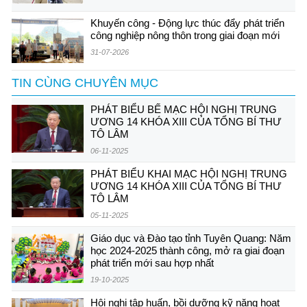
Khuyến công - Động lực thúc đẩy phát triển
công nghiệp nông thôn trong giai đoạn mới
31-07-2026
TIN CÙNG CHUYÊN MỤC
PHÁT BIỂU BẾ MẠC HỘI NGHỊ TRUNG
ƯƠNG 14 KHÓA XIII CỦA TỔNG BÍ THƯ
TÔ LÂM
06-11-2025
PHÁT BIỂU KHAI MẠC HỘI NGHỊ TRUNG
ƯƠNG 14 KHÓA XIII CỦA TỔNG BÍ THƯ
TÔ LÂM
05-11-2025
Giáo dục và Đào tạo tỉnh Tuyên Quang: Năm
học 2024-2025 thành công, mở ra giai đoạn
phát triển mới sau hợp nhất
19-10-2025
Hội nghị tập huấn, bồi dưỡng kỹ năng hoạt