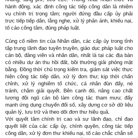
hành động, xác định công tác tiếp công dân là nhiệm
vụ chính trị trọng tâm; người đứng đầu cấp ủy phải
trực tiếp tiếp dân, lắng nghe, xử lý phản ánh, khiếu nại,
tố cáo công tâm, đúng pháp luật.
Củng cố niềm tin của Nhân dân, các cấp ủy trong tỉnh
tập trung lãnh đạo tuyên truyền, giáo dục pháp luật cho
cán bộ, đảng viên và nhân dân, nhất là tại các địa bàn
có nhiều dự án thu hồi đất, bồi thường giải phóng mặt
bằng. Đồng thời chú trọng kiểm tra, giám sát việc thực
hiện công tác tiếp dân, xử lý đơn thư; kịp thời chấn
chỉnh, xử lý nghiêm tổ chức, cá nhân đùn đẩy, né
tránh, chậm giải quyết. Bên cạnh đó, nâng cao chất
lượng đội ngũ cán bộ làm công tác tham mưu; đẩy
mạnh ứng dụng chuyển đổi số, xây dựng cơ sở dữ liệu
quản lý, lưu trữ và theo dõi đơn thư hiệu quả.
Với quyết tâm chính trị cao và sự lãnh đạo, chỉ đạo
quyết liệt của các cấp ủy, chính quyền, công tác tiếp
công dân, xử lý đơn thư khiếu nại, tố cáo chắc chắn sẽ