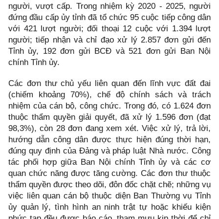
người, vượt cấp. Trong nhiệm kỳ 2020 - 2025, người
đứng đầu cấp ủy tỉnh đã tổ chức 95 cuộc tiếp công dân
với 421 lượt người; đối thoại 12 cuộc với 1.394 lượt
người; tiếp nhận và chỉ đạo xử lý 2.857 đơn gửi đến
Tỉnh ủy, 192 đơn gửi BCĐ và 521 đơn gửi Ban Nội
chính Tỉnh ủy.
Các đơn thư chủ yếu liên quan đến lĩnh vực đất đai
(chiếm khoảng 70%), chế độ chính sách và trách
nhiệm của cán bộ, công chức. Trong đó, có 1.624 đơn
thuộc thẩm quyền giải quyết, đã xử lý 1.596 đơn (đạt
98,3%), còn 28 đơn đang xem xét. Việc xử lý, trả lời,
hướng dẫn công dân được thực hiện đúng thời hạn,
đúng quy định của Đảng và pháp luật Nhà nước. Công
tác phối hợp giữa Ban Nội chính Tỉnh ủy và các cơ
quan chức năng được tăng cường. Các đơn thư thuộc
thẩm quyền được theo dõi, đôn đốc chặt chẽ; những vụ
việc liên quan cán bộ thuộc diện Ban Thường vụ Tỉnh
ủy quản lý, tình hình an ninh trật tự hoặc khiếu kiện
phức tạp đều được báo cáo, tham mưu kịp thời để chỉ