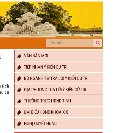
VĂN BẢN MỚI
U
TIẾP NHẬN Ý KIẾN CỬ TRI
BỘ NGÀNH TW TRẢ LỜI Ý KIẾN CỬ TRI
 tịch
ĐỊA PHƯƠNG TRẢ LỜI Ý KIẾN CỬ TRI
ầu cử
THƯỜNG TRỰC HĐND TỈNH
ĐẠI BIỂU HĐND KHÓA XIX
NGHỊ QUYẾT HĐND