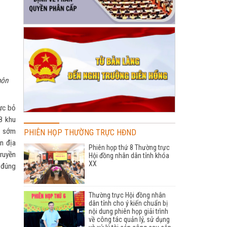
hôn
ực bỏ
18 khu
g sớm
PHIÊN HỌP THƯỜNG TRỰC HĐND
n địa
Phiên họp thứ 8 Thường trực
ruyền
Hội đồng nhân dân tỉnh khóa
XX
 đúng
Thường trực Hội đồng nhân
dân tỉnh cho ý kiến chuẩn bị
nội dung phiên họp giải trình
về công tác quản lý, sử dụng