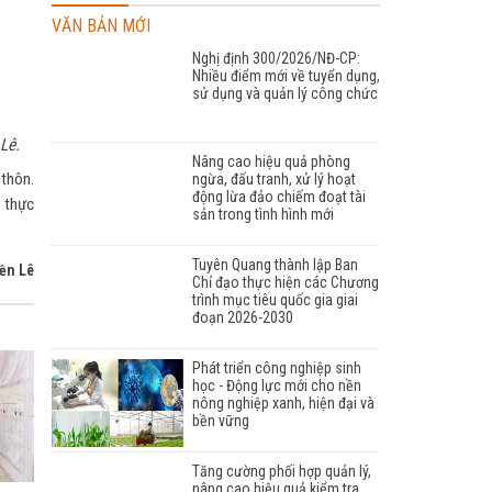
VĂN BẢN MỚI
Nghị định 300/2026/NĐ-CP:
Nhiều điểm mới về tuyển dụng,
sử dụng và quản lý công chức
Lê.
Nâng cao hiệu quả phòng
thôn.
ngừa, đấu tranh, xử lý hoạt
động lừa đảo chiếm đoạt tài
u thực
sản trong tình hình mới
Tuyên Quang thành lập Ban
ền Lê
Chỉ đạo thực hiện các Chương
trình mục tiêu quốc gia giai
đoạn 2026-2030
Phát triển công nghiệp sinh
học - Động lực mới cho nền
nông nghiệp xanh, hiện đại và
bền vững
Tăng cường phối hợp quản lý,
nâng cao hiệu quả kiểm tra,