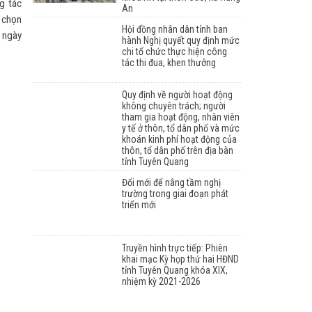
g tác
An
a chọn
Hội đồng nhân dân tỉnh ban
 ngày
hành Nghị quyết quy định mức
chi tổ chức thực hiện công
tác thi đua, khen thưởng
Quy định về người hoạt động
không chuyên trách; người
tham gia hoạt động, nhân viên
y tế ở thôn, tổ dân phố và mức
khoán kinh phí hoạt động của
thôn, tổ dân phố trên địa bàn
tỉnh Tuyên Quang
Đổi mới để nâng tầm nghị
trường trong giai đoạn phát
triển mới
Truyền hình trực tiếp: Phiên
khai mạc Kỳ họp thứ hai HĐND
tỉnh Tuyên Quang khóa XIX,
nhiệm kỳ 2021-2026