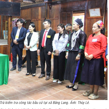
rà kiểm tra công tác bầu cử tại xã Bằng Lang. Ảnh: Thùy Lê.