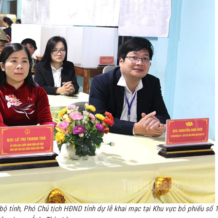
bộ tỉnh, Phó Chủ tịch HĐND tỉnh dự lễ khai mạc tại Khu vực bỏ phiếu số 1