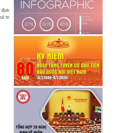
y định
ử tri