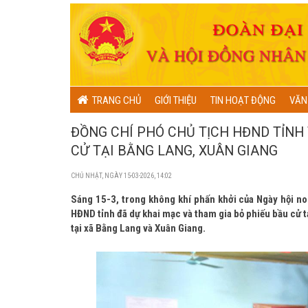
TRANG CHỦ
GIỚI THIỆU
TIN HOẠT ĐỘNG
VĂN
ĐỒNG CHÍ PHÓ CHỦ TỊCH HĐND TỈNH
CỬ TẠI BẰNG LANG, XUÂN GIANG
CHỦ NHẬT, NGÀY 15-03-2026, 14:02
Sáng 15-3, trong không khí phấn khởi của Ngày hội no
HĐND tỉnh đã dự khai mạc và tham gia bỏ phiếu bầu cử t
tại xã Bằng Lang và Xuân Giang.