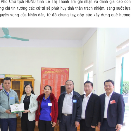
 Phó Chủ tịch HĐND tỉnh Lê Thị Thanh Trà ghi nhận và đánh giá cao côn
 chí tin tưởng các cử tri sẽ phát huy tinh thần trách nhiệm, sáng suốt lự
nguyện vọng của Nhân dân, từ đó chung tay, góp sức xây dựng quê hương