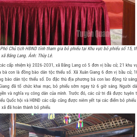
 Phó Chủ tịch HĐND tỉnh tham gia bỏ phiếu tại Khu vực bỏ phiếu số 15, t
 xã Bằng Lang. Ảnh: Thùy Lê.
các cấp nhiệm kỳ 2026-2031, xã Bằng Lang có 5 đơn vị bầu cử, 21 khu v
 là bà con là đồng bào dân tộc thiểu số. Xã Xuân Giang 6 đơn vị bầu cử, 
 đồng bào dân tộc thiểu số. Do đặc thù địa phương bà con lao động từ sán
Giang đã tổ chức khai mạc, bỏ phiếu sớm ngay từ 6 giờ sáng. Người dâ
ền và nghĩa vụ công dân của mình. Trước đó, các cử tri đã được tuyên t
biểu Quốc hội và HĐND các cấp cũng được niêm yết tại các điểm bỏ phiếu
2 xã đã hoàn thành bỏ phiếu.