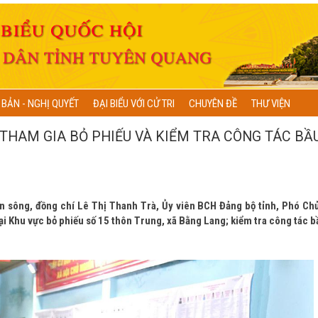
 BẢN - NGHỊ QUYẾT
ĐẠI BIỂU VỚI CỬ TRI
CHUYÊN ĐỀ
THƯ VIỆN
 THAM GIA BỎ PHIẾU VÀ KIỂM TRA CÔNG TÁC BẦ
n sông, đồng chí Lê Thị Thanh Trà, Ủy viên BCH Đảng bộ tỉnh, Phó Chủ
ại Khu vực bỏ phiếu số 15 thôn Trung, xã Bằng Lang; kiểm tra công tác b