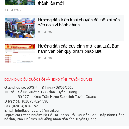
thành lập mới
14-04-2025
Hướng dẫn triển khai chuyển đổi số khi sắp
xếp đơn vị hành chính
09-04-2025
Hướng dẫn các quy định mới của Luật Ban
hành văn bản quy phạm pháp luật
08-04-2025
ĐOÀN ĐẠI BIỂU QUỐC HỘI VÀ HĐND TỈNH TUYÊN QUANG
Giấy phép số: 50/GP-TTĐT ngày 08/09/2017
Trụ sở: - Số 08, đường 17/8, tỉnh Tuyên Quang
- Số 177, đường Trần Hưng Đạo, tỉnh Tuyên Quang
Điện thoại: (02073) 824 590
Fax: (02073) 810 752
Email: hdndtuyenquang@gmail.com
Người chịu trách nhiệm: Bà Lê Thị Thanh Trà - Ủy viên Ban Chấp hành Đảng
bộ tỉnh, Phó Chủ tịch Hội đồng nhân dân tỉnh Tuyên Quang