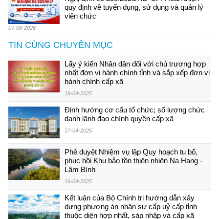
quy định về tuyển dụng, sử dụng và quản lý
viên chức
07-08-2026
TIN CÙNG CHUYÊN MỤC
Lấy ý kiến Nhân dân đối với chủ trương hợp
nhất đơn vị hành chính tỉnh và sắp xếp đơn vị
hành chính cấp xã
18-04-2025
Định hướng cơ cấu tổ chức; số lượng chức
danh lãnh đạo chính quyền cấp xã
17-04-2025
Phê duyệt Nhiệm vụ lập Quy hoạch tu bổ,
phục hồi Khu bảo tồn thiên nhiên Na Hang -
Lâm Bình
16-04-2025
Kết luận của Bộ Chính trị hướng dẫn xây
dựng phương án nhân sự cấp uỷ cấp tỉnh
thuộc diện hợp nhất, sáp nhập và cấp xã