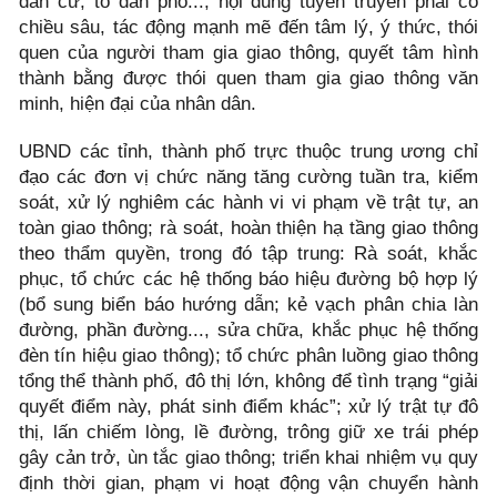
dân cư, tổ dân phố...; nội dung tuyên truyền phải có
chiều sâu, tác động mạnh mẽ đến tâm lý, ý thức, thói
quen của người tham gia giao thông, quyết tâm hình
thành bằng được thói quen tham gia giao thông văn
minh, hiện đại của nhân dân.
UBND các tỉnh, thành phố trực thuộc trung ương chỉ
đạo các đơn vị chức năng tăng cường tuần tra, kiểm
soát, xử lý nghiêm các hành vi vi phạm về trật tự, an
toàn giao thông; rà soát, hoàn thiện hạ tầng giao thông
theo thẩm quyền, trong đó tập trung: Rà soát, khắc
phục, tổ chức các hệ thống báo hiệu đường bộ hợp lý
(bổ sung biển báo hướng dẫn; kẻ vạch phân chia làn
đường, phần đường..., sửa chữa, khắc phục hệ thống
đèn tín hiệu giao thông); tổ chức phân luồng giao thông
tổng thể thành phố, đô thị lớn, không để tình trạng “giải
quyết điểm này, phát sinh điểm khác”; xử lý trật tự đô
thị, lấn chiếm lòng, lề đường, trông giữ xe trái phép
gây cản trở, ùn tắc giao thông; triển khai nhiệm vụ quy
định thời gian, phạm vi hoạt động vận chuyển hành