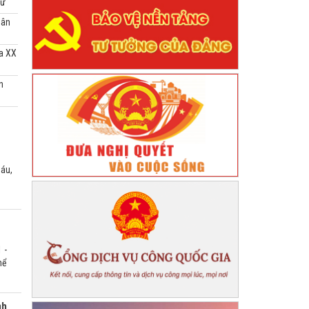
tư
hân
óa XX
n
sáu,
 -
hể
nh