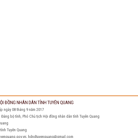
 HỘI ĐỒNG NHÂN DÂN TỈNH TUYÊN QUANG
ấp ngày 08 tháng 9 năm 2017
h Đảng bộ tỉnh, Phó Chủ tịch Hội đồng nhân dân tỉnh Tuyên Quang
 Quang
nh Tuyên Quang
q@tuyenquang.gov.vn; hdndtuyenquang@gmail.com