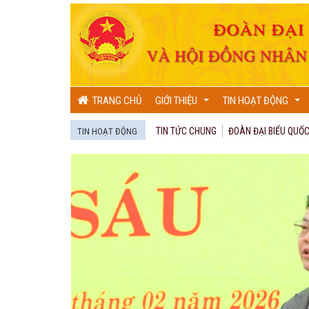
TRANG CHỦ
GIỚI THIỆU
TIN HOẠT ĐỘNG
...
...
TIN TỨC CHUNG
ĐOÀN ĐẠI BIỂU QUỐC
TIN HOẠT ĐỘNG