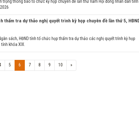
ân trọng thông báo tổ chức kỳ họp chuyên đề lần thứ năm Hội đồng nhân dân tỉnh
 2026
h thẩm tra dự thảo nghị quyết trình kỳ họp chuyên đề lần thứ 5, HĐN
Ngân sách, HĐND tỉnh tổ chức họp thẩm tra dự thảo các nghị quyết trình kỳ họp
 tỉnh khóa XIX.
4
5
6
7
8
9
10
»