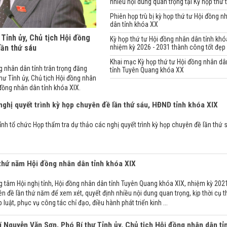
nhiều nội dung quan trọng tại Kỳ họp thứ 
Phiên họp trù bị kỳ họp thứ tư Hội đồng n
dân tỉnh khóa XX
Tỉnh ủy, Chủ tịch Hội đồng
Kỳ họp thứ tư Hội đồng nhân dân tỉnh kh
lần thứ sáu
nhiệm kỳ 2026 - 2031 thành công tốt đẹp
Khai mạc Kỳ họp thứ tư Hội đồng nhân dâ
g nhân dân tỉnh trân trọng đăng
tỉnh Tuyên Quang khóa XX
hư Tỉnh ủy, Chủ tịch Hội đồng nhân
 đồng nhân dân tỉnh khóa XIX.
nghị quyết trình kỳ họp chuyên đề lần thứ sáu, HĐND tỉnh khóa XIX
ỉnh tổ chức Họp thẩm tra dự thảo các nghị quyết trình kỳ họp chuyên đề lần thứ 
thứ năm Hội đồng nhân dân tỉnh khóa XIX
g tâm Hội nghị tỉnh, Hội đồng nhân dân tỉnh Tuyên Quang khóa XIX, nhiệm kỳ 2021
 đề lần thứ năm để xem xét, quyết định nhiều nội dung quan trọng, kịp thời cụ t
luật, phục vụ công tác chỉ đạo, điều hành phát triển kinh ...
í Nguyễn Văn Sơn, Phó Bí thư Tỉnh ủy, Chủ tịch Hội đồng nhân dân tỉ