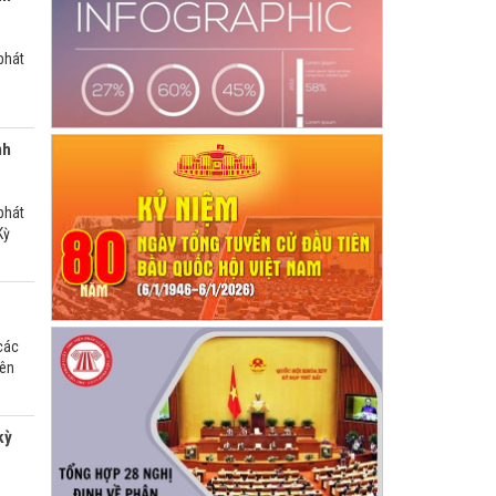
phát
nh
phát
Kỳ
các
iên
kỳ