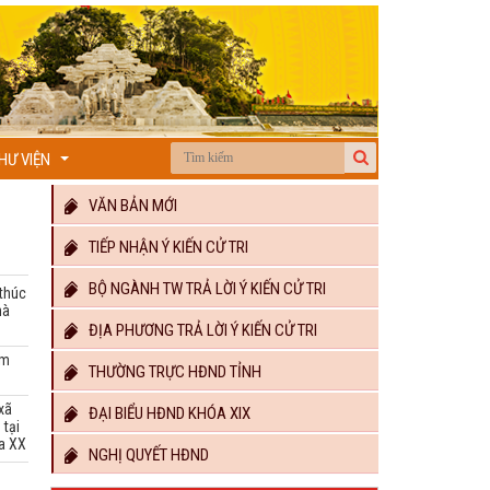
HƯ VIỆN
...
VĂN BẢN MỚI
TIẾP NHẬN Ý KIẾN CỬ TRI
BỘ NGÀNH TW TRẢ LỜI Ý KIẾN CỬ TRI
 thúc
hà
ĐỊA PHƯƠNG TRẢ LỜI Ý KIẾN CỬ TRI
ẩm
THƯỜNG TRỰC HĐND TỈNH
 xã
ĐẠI BIỂU HĐND KHÓA XIX
 tại
óa XX
NGHỊ QUYẾT HĐND
n