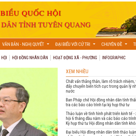
VĂN BẢN - NGHỊ QUYẾT
ĐẠI BIỂU VỚI CỬ TRI
CHUYÊN ĐỀ
T
...
...
...
 HỘI
HỘI ĐỒNG NHÂN DÂN
HOẠT ĐỘNG XÃ - PHƯỜNG
INFOGRAPHIC
XEM NHIỀU
Chất vấn thẳng thắn, làm rõ trách nhiệm,
đẩy chuyển biến tích cực trong quản lý n
nước
Ban Pháp chế Hội đồng nhân dân tỉnh th
tra các báo cáo trình tại kỳ họp thứ tư
Thảo luận về tình hình phát triển kinh tế -
hội 6 tháng đầu năm và các báo cáo trình
Kỳ họp thứ tư Hội đồng nhân dân tỉnh kh
Đại biểu Hội đồng nhân dân tỉnh thảo luậ