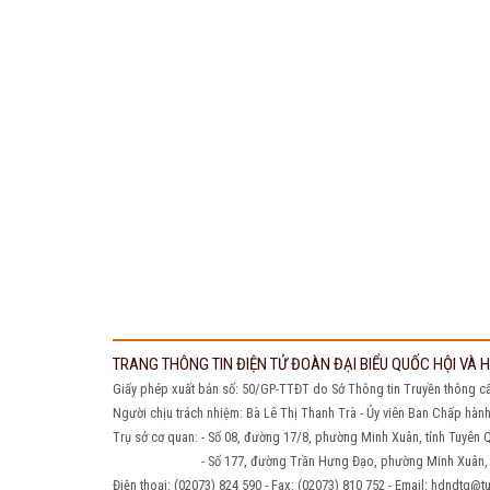
TRANG THÔNG TIN ĐIỆN TỬ ĐOÀN ĐẠI BIỂU QUỐC HỘI VÀ
Giấy phép xuất bản số: 50/GP-TTĐT do Sở Thông tin Truyền thông c
Người chịu trách nhiệm: Bà Lê Thị Thanh Trà - Ủy viên Ban Chấp hàn
Trụ sở cơ quan: - Số 08, đường 17/8, phường Minh Xuân, tỉnh Tuyên
- Số 177, đường Trần Hưng Đạo, phường Minh Xuân, tỉ
Điện thoại: (02073) 824 590 - Fax: (02073) 810 752 - Email: hdndt