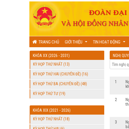
TRANG CHỦ
GIỚI THIỆU
TIN HOẠT ĐỘNG
...
...
KHÓA XX (2026 - 2031)
NGHỊ QUY
KỲ HỌP THỨ NHẤT (13)
KỲ HỌP THỨ HAI (CHUYÊN ĐỀ) (16)
1
N
KỲ HỌP THỨ BA (CHUYÊN ĐỀ) (48)
kh
KỲ HỌP THỨ TƯ (19)
2
N
th
KHÓA XIX (2021 - 2026)
KỲ HỌP THỨ NHẤT (18)
3
N
b
KỲ HỌP THỨ HAI (6)