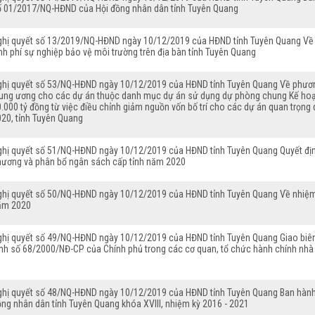
ố 01/2017/NQ-HĐND của Hội đồng nhân dân tỉnh Tuyên Quang
ghị quyết số 13/2019/NQ-HĐND ngày 10/12/2019 của HĐND tỉnh Tuyên Quang Về v
nh phí sự nghiệp bảo vệ môi trường trên địa bàn tỉnh Tuyên Quang
ghị quyết số 53/NQ-HĐND ngày 10/12/2019 của HĐND tỉnh Tuyên Quang Về phươn
rung ương cho các dự án thuộc danh mục dự án sử dụng dự phòng chung Kế hoạ
0.000 tỷ đồng từ việc điều chỉnh giảm nguồn vốn bố trí cho các dự án quan trọn
020, tỉnh Tuyên Quang
ghị quyết số 51/NQ-HĐND ngày 10/12/2019 của HĐND tỉnh Tuyên Quang Quyết địn
hương và phân bổ ngân sách cấp tỉnh năm 2020
ghị quyết số 50/NQ-HĐND ngày 10/12/2019 của HĐND tỉnh Tuyên Quang Về nhiệm vụ
ăm 2020
ghị quyết số 49/NQ-HĐND ngày 10/12/2019 của HĐND tỉnh Tuyên Quang Giao biên 
ịnh số 68/2000/NĐ-CP của Chính phủ trong các cơ quan, tổ chức hành chính nh
ghị quyết số 48/NQ-HĐND ngày 10/12/2019 của HĐND tỉnh Tuyên Quang Ban hành 
ồng nhân dân tỉnh Tuyên Quang khóa XVIII, nhiệm kỳ 2016 - 2021