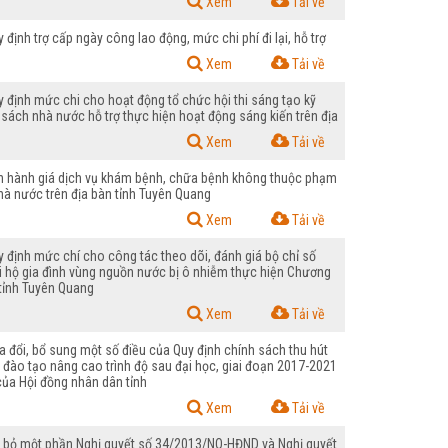
Xem
Tải về
nh trợ cấp ngày công lao động, mức chi phí đi lại, hỗ trợ
Xem
Tải về
định mức chi cho hoạt động tổ chức hội thi sáng tạo kỹ
 sách nhà nước hỗ trợ thực hiện hoạt động sáng kiến trên địa
Xem
Tải về
n hành giá dịch vụ khám bệnh, chữa bệnh không thuộc phạm
hà nước trên địa bàn tỉnh Tuyên Quang
Xem
Tải về
định mức chí cho công tác theo dõi, đánh giá bộ chỉ số
ại hộ gia đình vùng nguồn nước bị ô nhiễm thực hiện Chương
 tỉnh Tuyên Quang
Xem
Tải về
đổi, bổ sung một số điều của Quy định chính sách thu hút
i đào tạo nâng cao trình độ sau đại học, giai đoạn 2017-2021
ủa Hội đồng nhân dân tỉnh
Xem
Tải về
 bỏ một phần Nghị quyết số 34/2013/NQ-HĐND và Nghị quyết