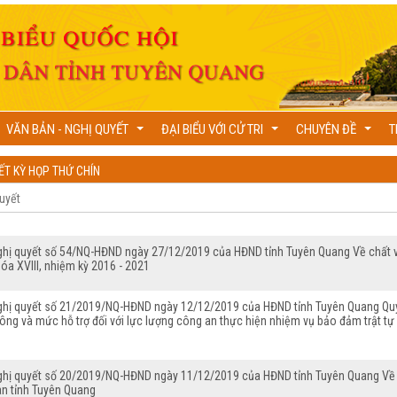
VĂN BẢN - NGHỊ QUYẾT
ĐẠI BIỂU VỚI CỬ TRI
CHUYÊN ĐỀ
T
...
...
...
ẾT KỲ HỌP THỨ CHÍN
ghị quyết số 54/NQ-HĐND ngày 27/12/2019 của HĐND tỉnh Tuyên Quang Về chất vấ
óa XVIII, nhiệm kỳ 2016 - 2021
ghị quyết số 21/2019/NQ-HĐND ngày 12/12/2019 của HĐND tỉnh Tuyên Quang Quy đ
ông và mức hỗ trợ đối với lực lượng công an thực hiện nhiệm vụ bảo đảm trật tự
ghị quyết số 20/2019/NQ-HĐND ngày 11/12/2019 của HĐND tỉnh Tuyên Quang Về vi
àn tỉnh Tuyên Quang