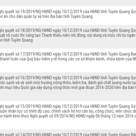
ghị quyết số 19/2019/NQ-HĐND ngày 10/12/2019 của HĐND tỉnh Tuyên Quang Quy đị
ền ăn cho dân quân tự vệ trên địa bàn tỉnh Tuyên Quang
ghị quyết số 18/2019/NQ-HĐND ngày 10/12/2019 của HĐND tỉnh Tuyên Quang Quy 
uật và cuộc thi sáng tạo Thanh thiếu niên nhi đồng; nội dung và mức chi từ ngân
àn tỉnh Tuyên Quang
ghị quyết số 17/2019/NQ-HĐND ngày 10/12/2019 của HĐND tỉnh Tuyên Quang Ba
i thanh toán của Quỹ bảo hiểm y tế trong các cơ sở khám bệnh, chữa bệnh của N
ghị quyết số 16/2019/NQ-HĐND ngày 10/12/2019 của HĐND tỉnh Tuyên Quang Quy 
ớc sạch và vệ sinh môi trường nông thôn; kiểm tra, đánh giá chất lượng nước t
ình mục tiêu Quốc gia xây dựng nông thôn mới giai đoạn 2016-2020 trên địa bàn
ghị quyết số 15/2019/NQ-HĐND ngày 10/12/2019 của HĐND tỉnh Tuyên Quang Sửa 
uồn nhân lực có trình độ cao; chính sách hỗ trợ cán bộ, công chức, viên chức đ
an hành kèm theo Nghị quyết số 09/2016/NQ-HĐND ngày 06 tháng 12 năm 2016 c
ghị quyết số 14/2019/NQ-HĐND ngày 10/12/2019 của HĐND tỉnh Tuyên Quang Bãi