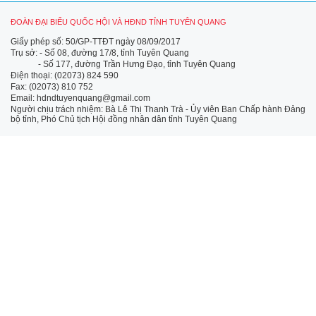
ĐOÀN ĐẠI BIỂU QUỐC HỘI VÀ HĐND TỈNH TUYÊN QUANG
Giấy phép số: 50/GP-TTĐT ngày 08/09/2017
Trụ sở: - Số 08, đường 17/8, tỉnh Tuyên Quang
- Số 177, đường Trần Hưng Đạo, tỉnh Tuyên Quang
Điện thoại: (02073) 824 590
Fax: (02073) 810 752
Email: hdndtuyenquang@gmail.com
Người chịu trách nhiệm: Bà Lê Thị Thanh Trà - Ủy viên Ban Chấp hành Đảng
bộ tỉnh, Phó Chủ tịch Hội đồng nhân dân tỉnh Tuyên Quang