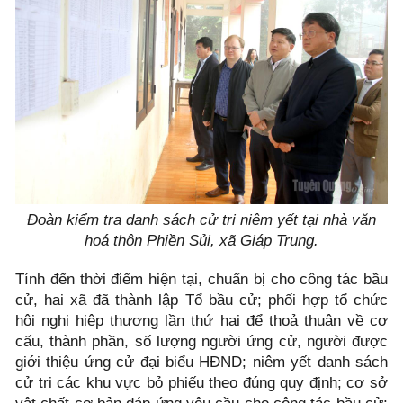
Đoàn kiểm tra danh sách cử tri niêm yết tại nhà văn
hoá thôn Phiền Sủi, xã Giáp Trung.
Tính đến thời điểm hiện tại, chuẩn bị cho công tác bầu
cử, hai xã đã thành lập Tổ bầu cử; phối hợp tổ chức
hội nghị hiệp thương lần thứ hai để thoả thuận về cơ
cấu, thành phần, số lượng người ứng cử, người được
giới thiệu ứng cử đại biểu HĐND; niêm yết danh sách
cử tri các khu vực bỏ phiếu theo đúng quy định; cơ sở