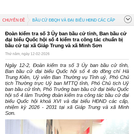
CHUYÊN ĐỀ
BẦU CỬ ĐBQH VÀ ĐẠI BIỂU HĐND CÁC CẤP
Đoàn kiểm tra số 3 Ủy ban bầu cử tỉnh, Ban bầu cử
đại biểu Quốc hội số 4 kiểm tra công tác chuẩn bị
bầu cử tại xã Giáp Trung và xã Minh Sơn
Thứ năm, ngày 12-02-2026
Ngày 12-2, Đoàn kiểm tra số 3 Ủy ban bầu cử tỉnh,
Ban bầu cử đại biểu Quốc hội số 4 do đồng chí Hà
Trung Kiên, Uỷ viên Ban Thường vụ Tỉnh uỷ, Phó Chủ
tịch Thường trực Uỷ ban MTTQ tỉnh, Phó Chủ tịch Uỷ
ban bầu cử tỉnh, Phó Trưởng ban bầu cử đại biểu Quốc
hội số 4 làm Trưởng đoàn kiểm tra công tác bầu cử đại
biểu Quốc hội khoá XVI và đại biểu HĐND các cấp,
nhiệm kỳ 2026 - 2031 tại xã Giáp Trung và xã Minh
Sơn.