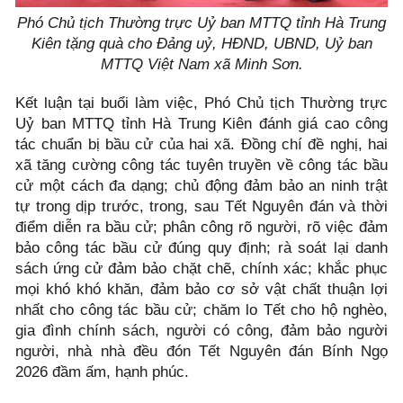
Phó Chủ tịch Thường trực Uỷ ban MTTQ tỉnh Hà Trung
Kiên tặng quà cho Đảng uỷ, HĐND, UBND, Uỷ ban
MTTQ Việt Nam xã Minh Sơn.
Kết luận tại buổi làm việc, Phó Chủ tịch Thường trực
Uỷ ban MTTQ tỉnh Hà Trung Kiên đánh giá cao công
tác chuẩn bị bầu cử của hai xã. Đồng chí đề nghị, hai
xã tăng cường công tác tuyên truyền về công tác bầu
cử một cách đa dạng; chủ động đảm bảo an ninh trật
tự trong dịp trước, trong, sau Tết Nguyên đán và thời
điểm diễn ra bầu cử; phân công rõ người, rõ việc đảm
bảo công tác bầu cử đúng quy định; rà soát lại danh
sách ứng cử đảm bảo chặt chẽ, chính xác; khắc phục
mọi khó khó khăn, đảm bảo cơ sở vật chất thuận lợi
nhất cho công tác bầu cử; chăm lo Tết cho hộ nghèo,
gia đình chính sách, người có công, đảm bảo người
người, nhà nhà đều đón Tết Nguyên đán Bính Ngọ
2026 đầm ấm, hạnh phúc.