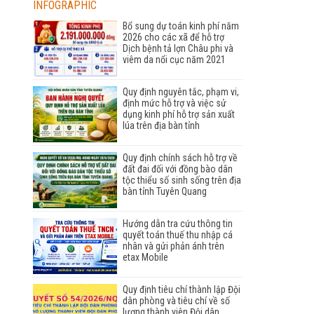
INFOGRAPHIC
Bổ sung dự toán kinh phí năm
2026 cho các xã để hỗ trợ
Dịch bệnh tả lợn Châu phi và
viêm da nổi cục năm 2021
Quy định nguyên tắc, phạm vi,
định mức hỗ trợ và việc sử
dụng kinh phí hỗ trợ sản xuất
lúa trên địa bàn tỉnh
Quy định chính sách hỗ trợ về
đất đai đối với đồng bào dân
tộc thiểu số sinh sống trên địa
bàn tỉnh Tuyên Quang
Hướng dẫn tra cứu thông tin
quyết toán thuế thu nhập cá
nhân và gửi phản ánh trên
etax Mobile
Quy định tiêu chí thành lập Đội
dân phòng và tiêu chí về số
lượng thành viên Đội dân