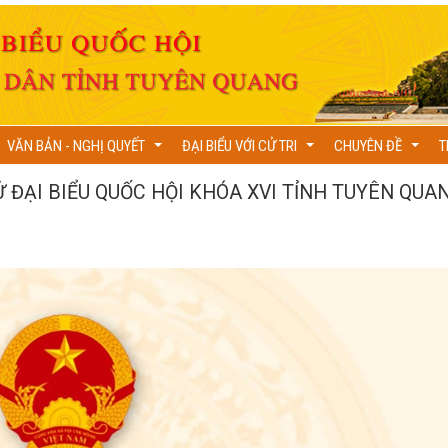
VĂN BẢN - NGHỊ QUYẾT
ĐẠI BIỂU VỚI CỬ TRI
CHUYÊN ĐỀ
T
...
...
...
ĐẠI BIỂU QUỐC HỘI KHÓA XVI TỈNH TUYÊN QUA