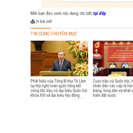
Mời bạn đọc xem nội dung chi tiết
tại đây
In bài viết
TIN CÙNG CHUYÊN MỤC
Phát biểu của Tổng Bí thư Tô Lâm
Cuộc bầu cử Quốc hội, 
tại Hội nghị toàn quốc tổng kết
nhân dân các cấp là hội
công tác bầu cử đại biểu Quốc hội
Đảng, lòng dân và khát 
khóa XVI và đại biểu Hội đồng
triển đất nước
nhân dân các cấp nhiệm kỳ 2026-
2031