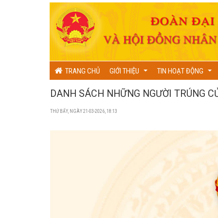
TRANG CHỦ
GIỚI THIỆU
TIN HOẠT ĐỘNG
...
...
DANH SÁCH NHỮNG NGƯỜI TRÚNG CỬ 
THỨ BẨY, NGÀY 21-03-2026, 18:13