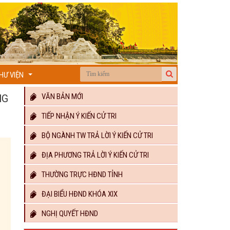
HƯ VIỆN
...
VĂN BẢN MỚI
NG
TIẾP NHẬN Ý KIẾN CỬ TRI
BỘ NGÀNH TW TRẢ LỜI Ý KIẾN CỬ TRI
ĐỊA PHƯƠNG TRẢ LỜI Ý KIẾN CỬ TRI
THƯỜNG TRỰC HĐND TỈNH
ĐẠI BIỂU HĐND KHÓA XIX
NGHỊ QUYẾT HĐND