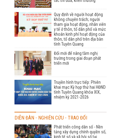
tác thi đua, khen thưởng
Quy định về người hoạt động
không chuyên trách; người
tham gia hoạt động, nhân viên
y tế ở thôn, tổ dân phố và mức
khoán kinh phí hoạt động của
thôn, tổ dân phố trên địa bàn
tỉnh Tuyên Quang
Đổi mới để nâng tầm nghị
trường trong giai đoạn phát
triển mới
Truyền hình trực tiếp: Phiên
khai mạc Kỳ họp thứ hai HĐND
tỉnh Tuyên Quang khóa XIX,
nhiệm kỳ 2021-2026
DIỄN ĐÀN - NGHIÊN CỨU - TRAO ĐỔI
Phát triển công dân số - Nền
tảng xây dựng chính quyền số,
kinh tế số và xã hội số tại