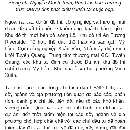
Đồng chí Nguyễn Mạnh Tuấn, Phó Chủ tịch Thường
trực UBND tỉnh phát biểu ý kiến tại cuộc họp.
Ngoài ra, các dự án đô thị, công nghiệp và thương mại
được đề xuất tổ chức lễ khởi công, khánh thành, gồm:
Khu đô thị mới bên bờ sông Lô, Khu đô thị An Tường
Riverside, Tổ hợp thể dục thể thao và sân golf Mỹ
Lâm, Cụm công nghiệp Xuân Vân, Nhà máy điện sinh
khối Tuyên Quang, Trung tâm thương mại GO! Tuyên
Quang, các khu tái định cư thuộc Dự án Khu đô thị
nghỉ dưỡng Mỹ Lâm, Khu nhà ở xã hội phường Minh
Xuân.
Tại cuộc họp, các đồng chí lãnh đạo UBND tỉnh, các
sở, ngành và địa phương liên quan đã báo cáo, phân
tích, đánh giá chi tiết tiến độ, nêu rõ các khó khăn,
vướng mắc. Qua báo cáo về tình hình triển khai các
dự án, đến thời điểm hiện tại các sở, ngành và địa
phương phối hợp chặt chẽ với các chủ đầu tư để hoàn
thiện đầy đủ các thủ tục về đầu tư, xây dựng, đất đai