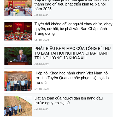
thành các chỉ tiêu phát triển kinh tế, xã hội
năm 2025
06-10-2025
Tuyệt đối không để lọt người chạy chức, chạy
quyền, cơ hội, bè phái vào Ban Chấp hành
Trung ương
06-10-2025
PHÁT BIỂU KHAI MẠC CỦA TỔNG BÍ THƯ
TÔ LÂM TẠI HỘI NGHỊ BAN CHẤP HÀNH
TRUNG ƯƠNG 13 KHÓA XIII
06-10-2025
Hiệp hội Khoa học hành chính Việt Nam hỗ
trợ tỉnh Tuyên Quang khắc phục thiệt hại do
mưa lũ
04-10-2025
Đặt an toàn của người dân lên hàng đầu
trước nguy cơ sạt lở
04-10-2025