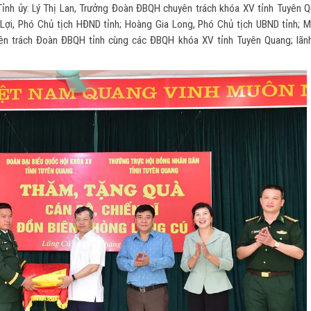
ỉnh ủy: Lý Thị Lan, Trưởng Đoàn ĐBQH chuyên trách khóa XV tỉnh Tuyên Q
Lợi, Phó Chủ tịch HĐND tỉnh; Hoàng Gia Long, Phó Chủ tịch UBND tỉnh; M
yên trách Đoàn ĐBQH tỉnh cùng các ĐBQH khóa XV tỉnh Tuyên Quang; lãn