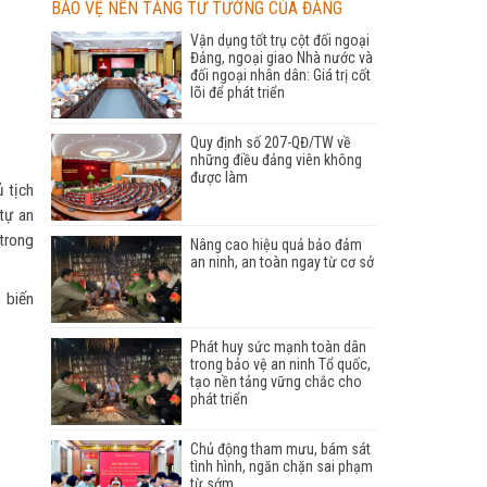
BẢO VỆ NỀN TẢNG TƯ TƯỞNG CỦA ĐẢNG
Vận dụng tốt trụ cột đối ngoại
Đảng, ngoại giao Nhà nước và
đối ngoại nhân dân: Giá trị cốt
lõi để phát triển
Quy định số 207-QĐ/TW về
những điều đảng viên không
được làm
 tịch
tự an
 trong
Nâng cao hiệu quả bảo đảm
an ninh, an toàn ngay từ cơ sở
 biến
Phát huy sức mạnh toàn dân
trong bảo vệ an ninh Tổ quốc,
tạo nền tảng vững chắc cho
phát triển
Chủ động tham mưu, bám sát
tình hình, ngăn chặn sai phạm
từ sớm