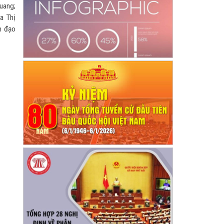
uang;
a Thị
h đạo