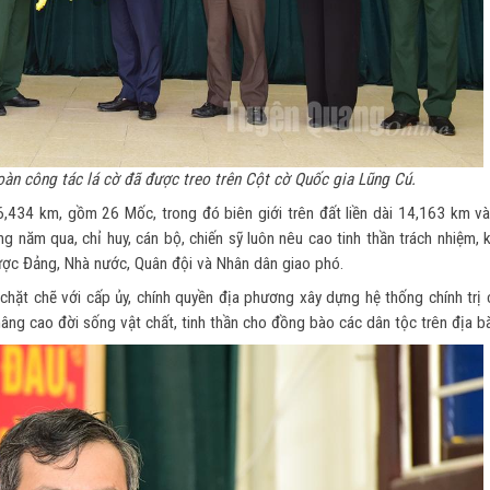
àn công tác lá cờ đã được treo trên Cột cờ Quốc gia Lũng Cú.
6,434 km, gồm 26 Mốc, trong đó biên giới trên đất liền dài 14,163 km và
 năm qua, chỉ huy, cán bộ, chiến sỹ luôn nêu cao tinh thần trách nhiệm, 
ược Đảng, Nhà nước, Quân đội và Nhân dân giao phó.
hặt chẽ với cấp ủy, chính quyền địa phương xây dựng hệ thống chính trị 
 nâng cao đời sống vật chất, tinh thần cho đồng bào các dân tộc trên địa b