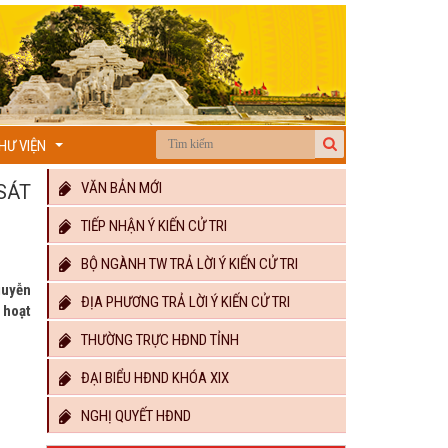
HƯ VIỆN
...
VĂN BẢN MỚI
SÁT
TIẾP NHẬN Ý KIẾN CỬ TRI
BỘ NGÀNH TW TRẢ LỜI Ý KIẾN CỬ TRI
guyễn
ĐỊA PHƯƠNG TRẢ LỜI Ý KIẾN CỬ TRI
 hoạt
THƯỜNG TRỰC HĐND TỈNH
ĐẠI BIỂU HĐND KHÓA XIX
NGHỊ QUYẾT HĐND