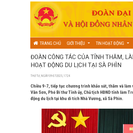
TRANG CHỦ
GIỚI THIỆU
TIN HOẠT ĐỘNG
...
...
ĐOÀN CÔNG TÁC CỦA TỈNH THĂM, LÀ
HOẠT ĐỘNG DU LỊCH TẠI SÀ PHÌN
THỨ TƯ, NGÀY 09-07-2025, 17:24
Chiều 9-7, tiếp tục chương trình khảo sát, thăm và làm 
Văn Sơn, Phó Bí thư Tỉnh ủy, Chủ tịch HĐND tỉnh làm Tr
động du lịch tại khu di tích Nhà Vương, xã Sà Phìn.