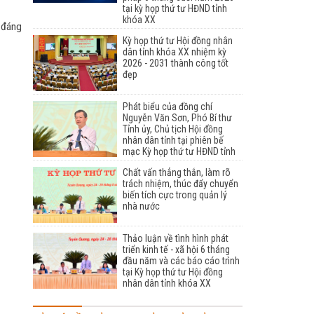
tại kỳ họp thứ tư HĐND tỉnh
khóa XX
 đáng
Kỳ họp thứ tư Hội đồng nhân
dân tỉnh khóa XX nhiệm kỳ
2026 - 2031 thành công tốt
đẹp
Phát biểu của đồng chí
Nguyễn Văn Sơn, Phó Bí thư
Tỉnh ủy, Chủ tịch Hội đồng
nhân dân tỉnh tại phiên bế
mạc Kỳ họp thứ tư HĐND tỉnh
Chất vấn thẳng thắn, làm rõ
trách nhiệm, thúc đẩy chuyển
biến tích cực trong quản lý
nhà nước
Thảo luận về tình hình phát
triển kinh tế - xã hội 6 tháng
đầu năm và các báo cáo trình
tại Kỳ họp thứ tư Hội đồng
nhân dân tỉnh khóa XX