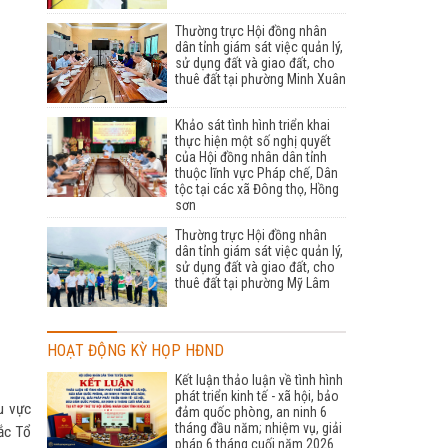
Thường trực Hội đồng nhân
dân tỉnh giám sát việc quản lý,
sử dụng đất và giao đất, cho
thuê đất tại phường Minh Xuân
Khảo sát tình hình triển khai
thực hiện một số nghị quyết
của Hội đồng nhân dân tỉnh
thuộc lĩnh vực Pháp chế, Dân
tộc tại các xã Đông thọ, Hồng
sơn
Thường trực Hội đồng nhân
dân tỉnh giám sát việc quản lý,
sử dụng đất và giao đất, cho
thuê đất tại phường Mỹ Lâm
HOẠT ĐỘNG KỲ HỌP HĐND
Kết luận thảo luận về tình hình
phát triển kinh tế - xã hội, bảo
u vực
đảm quốc phòng, an ninh 6
tháng đầu năm; nhiệm vụ, giải
ắc Tổ
pháp 6 tháng cuối năm 2026