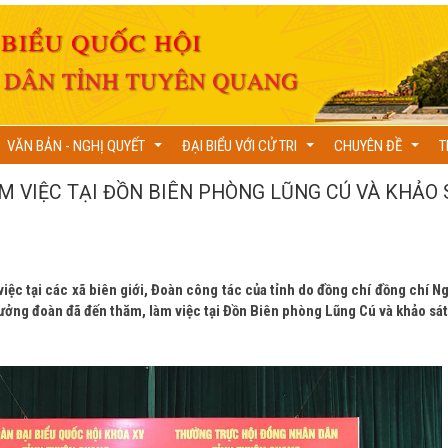
VĂN BẢN - NGHỊ QUYẾT
ĐẠI BIỂU VỚI CỬ TRI
CHUYÊN ĐỀ
T
...
...
...
M VIỆC TẠI ĐỒN BIÊN PHÒNG LŨNG CÚ VÀ KHẢO 
việc tại các xã biên giới, Đoàn công tác của tỉnh do đồng chí đồng chí N
ưởng đoàn đã đến thăm, làm việc tại Đồn Biên phòng Lũng Cú và khảo sát