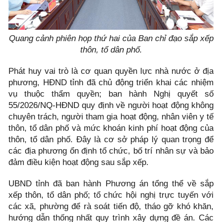
Quang cảnh phiên họp thứ hai của Ban chỉ đạo sắp xếp
thôn, tổ dân phố.
Phát huy vai trò là cơ quan quyền lực nhà nước ở địa
phương, HĐND tỉnh đã chủ động triển khai các nhiệm
vụ thuộc thẩm quyền; ban hành Nghị quyết số
55/2026/NQ-HĐND quy định về người hoạt động không
chuyên trách, người tham gia hoạt động, nhân viên y tế
thôn, tổ dân phố và mức khoán kinh phí hoạt động của
thôn, tổ dân phố. Đây là cơ sở pháp lý quan trọng để
các địa phương ổn định tổ chức, bố trí nhân sự và bảo
đảm điều kiện hoạt động sau sắp xếp.
UBND tỉnh đã ban hành Phương án tổng thể về sắp
xếp thôn, tổ dân phố; tổ chức hội nghị trực tuyến với
các xã, phường để rà soát tiến độ, tháo gỡ khó khăn,
hướng dẫn thống nhất quy trình xây dựng đề án. Các