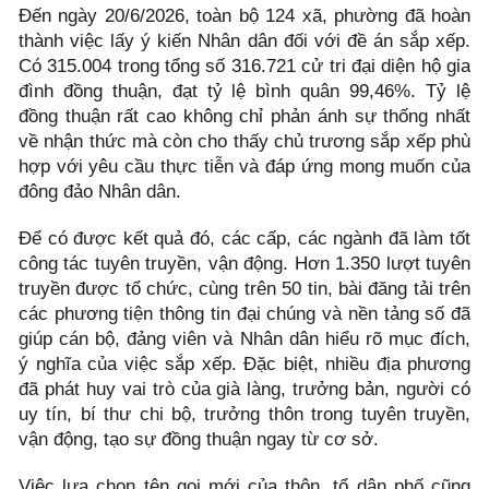
Đến ngày 20/6/2026, toàn bộ 124 xã, phường đã hoàn
thành việc lấy ý kiến Nhân dân đối với đề án sắp xếp.
Có 315.004 trong tổng số 316.721 cử tri đại diện hộ gia
đình đồng thuận, đạt tỷ lệ bình quân 99,46%. Tỷ lệ
đồng thuận rất cao không chỉ phản ánh sự thống nhất
về nhận thức mà còn cho thấy chủ trương sắp xếp phù
hợp với yêu cầu thực tiễn và đáp ứng mong muốn của
đông đảo Nhân dân.
Để có được kết quả đó, các cấp, các ngành đã làm tốt
công tác tuyên truyền, vận động. Hơn 1.350 lượt tuyên
truyền được tổ chức, cùng trên 50 tin, bài đăng tải trên
các phương tiện thông tin đại chúng và nền tảng số đã
giúp cán bộ, đảng viên và Nhân dân hiểu rõ mục đích,
ý nghĩa của việc sắp xếp. Đặc biệt, nhiều địa phương
đã phát huy vai trò của già làng, trưởng bản, người có
uy tín, bí thư chi bộ, trưởng thôn trong tuyên truyền,
vận động, tạo sự đồng thuận ngay từ cơ sở.
Việc lựa chọn tên gọi mới của thôn, tổ dân phố cũng