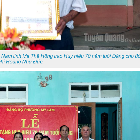
t Nam tỉnh Ma Thế Hồng trao Huy hiệu 70 năm tuổi Đảng cho đ
chí Hoàng Như Đức.