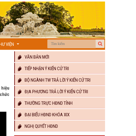
HƯ VIỆN
...
VĂN BẢN MỚI
TIẾP NHẬN Ý KIẾN CỬ TRI
BỘ NGÀNH TW TRẢ LỜI Ý KIẾN CỬ TRI
 hiệu
ĐỊA PHƯƠNG TRẢ LỜI Ý KIẾN CỬ TRI
 chức
THƯỜNG TRỰC HĐND TỈNH
ĐẠI BIỂU HĐND KHÓA XIX
NGHỊ QUYẾT HĐND