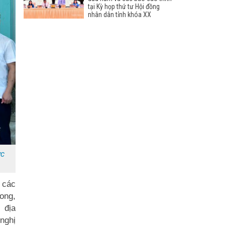
tại Kỳ họp thứ tư Hội đồng
nhân dân tỉnh khóa XX
ức
 các
ong,
 địa
 nghị