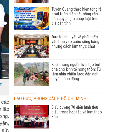
Tuyên Quang thực hiện tổng rà
soát toàn diện hệ thống văn
bản quy phạm pháp luật trên
địa bàn tỉnh
Đưa Nghị quyết về phát triển
văn hóa vào cuộc sống bằng
những cách làm thực chất
Khơi thông nguồn lực, tạo bứt
phá cho kinh tế nông thôn: Từ
tầm nhìn chiến lược đến nghị
quyết hành động
ức
ĐẠO ĐỨC, PHONG CÁCH HỒ CHÍ MINH
 các
Biểu dương 70 điển hình tiêu
n lão
biểu trong học tập và làm theo
ơng.
Bác
yện,
 sử.