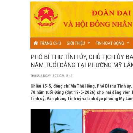
TRANG CHỦ
GIỚI THIỆU
TIN HOẠT ĐỘNG
...
...
PHÓ BÍ THƯ TỈNH ỦY, CHỦ TỊCH ỦY 
NĂM TUỔI ĐẢNG TẠI PHƯỜNG MỸ LÂ
THỨ SÁU, NGÀY 15-05-2026, 18:42
Chiều 15-5, đồng chí Ma Thế Hồng, Phó Bí thư Tỉnh ủy,
70 năm tuổi Đảng (đợt 19-5-2026) cho hai đảng viên
Tỉnh uỷ, Văn phòng Tỉnh uỷ và lãnh đạo phường Mỹ Lâm