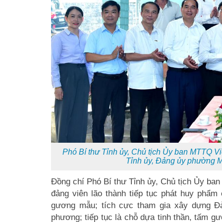
Phó Bí thư Tỉnh ủy, Chủ tịch Ủy ban MTTQ V
Tỉnh ủy, Đảng ủy phường 
Đồng chí Phó Bí thư Tỉnh ủy, Chủ tịch Ủy b
đảng viên lão thành tiếp tục phát huy phẩm 
gương mẫu; tích cực tham gia xây dựng Đản
phương; tiếp tục là chỗ dựa tinh thần, tấm gư