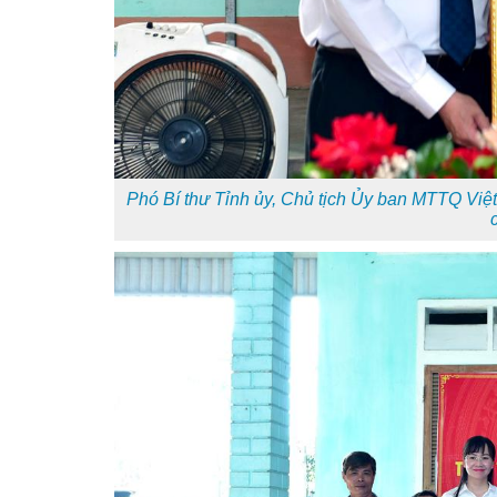
Phó Bí thư Tỉnh ủy, Chủ tịch Ủy ban MTTQ Việ