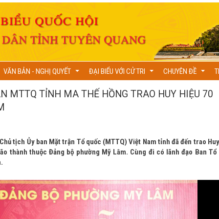
VĂN BẢN - NGHỊ QUYẾT
ĐẠI BIỂU VỚI CỬ TRI
CHUYÊN ĐỀ
T
...
...
...
BAN MTTQ TỈNH MA THẾ HỒNG TRAO HUY HIỆU 70
M
 Chủ tịch Ủy ban Mặt trận Tổ quốc (MTTQ) Việt Nam tỉnh đã đến trao Huy
 lão thành thuộc Đảng bộ phường Mỹ Lâm. Cùng đi có lãnh đạo Ban Tổ
.