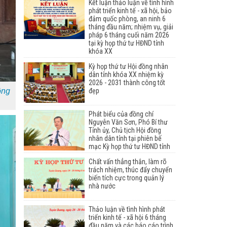
Kết luận thảo luận về tình hình
phát triển kinh tế - xã hội, bảo
đảm quốc phòng, an ninh 6
tháng đầu năm; nhiệm vụ, giải
pháp 6 tháng cuối năm 2026
tại kỳ họp thứ tư HĐND tỉnh
khóa XX
Kỳ họp thứ tư Hội đồng nhân
dân tỉnh khóa XX nhiệm kỳ
2026 - 2031 thành công tốt
ồng
đẹp
Phát biểu của đồng chí
Nguyễn Văn Sơn, Phó Bí thư
Tỉnh ủy, Chủ tịch Hội đồng
nhân dân tỉnh tại phiên bế
mạc Kỳ họp thứ tư HĐND tỉnh
Chất vấn thẳng thắn, làm rõ
trách nhiệm, thúc đẩy chuyển
biến tích cực trong quản lý
nhà nước
Thảo luận về tình hình phát
triển kinh tế - xã hội 6 tháng
đầu năm và các báo cáo trình