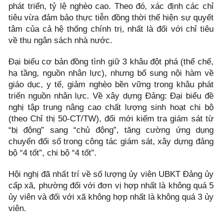
phát triển, tỷ lệ nghèo cao. Theo đó, xác định các chỉ
tiêu vừa đảm bảo thực tiễn đồng thời thể hiện sự quyết
tâm của cả hệ thống chính trị, nhất là đối với chỉ tiêu
về thu ngân sách nhà nước.
Đại biểu cơ bản đồng tình giữ 3 khâu đột phá (thể chế,
hạ tầng, nguồn nhân lực), nhưng bổ sung nội hàm về
giáo dục, y tế, giảm nghèo bền vững trong khâu phát
triển nguồn nhân lực. Về xây dựng Đảng: Đại biểu đề
nghị tập trung nâng cao chất lượng sinh hoạt chi bộ
(theo Chỉ thị 50-CT/TW), đổi mới kiểm tra giám sát từ
“bị động” sang “chủ động”, tăng cường ứng dụng
chuyển đổi số trong công tác giám sát, xây dựng đảng
bộ “4 tốt”, chi bộ “4 tốt”.
Hội nghị đã nhất trí về số lượng ủy viên UBKT Đảng ủy
cấp xã, phường đối với đơn vị hợp nhất là không quá 5
ủy viên và đối với xã không hợp nhất là không quá 3 ủy
viên.