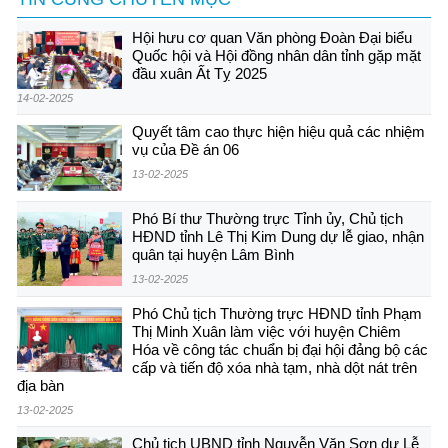
Hội hưu cơ quan Văn phòng Đoàn Đại biểu
Quốc hội và Hội đồng nhân dân tỉnh gặp mặt
đầu xuân Ất Tỵ 2025
14-02-2025
Quyết tâm cao thực hiện hiệu quả các nhiệm
vụ của Đề án 06
13-02-2025
Phó Bí thư Thường trực Tỉnh ủy, Chủ tịch
HĐND tỉnh Lê Thị Kim Dung dự lễ giao, nhận
quân tại huyện Lâm Bình
13-02-2025
Phó Chủ tịch Thường trực HĐND tỉnh Phạm
Thị Minh Xuân làm việc với huyện Chiêm
Hóa về công tác chuẩn bị đại hội đảng bộ các
cấp và tiến độ xóa nhà tạm, nhà dột nát trên
địa bàn
13-02-2025
Chủ tịch UBND tỉnh Nguyễn Văn Sơn dự Lễ