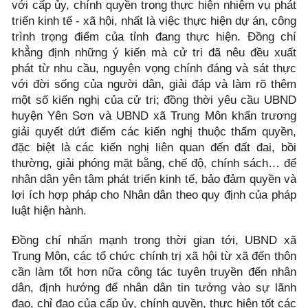
với cấp ủy, chính quyền trong thực hiện nhiệm vụ phát
triển kinh tế - xã hội, nhất là việc thực hiện dự án, công
trình trọng điểm của tỉnh đang thực hiện. Đồng chí
khẳng định những ý kiến mà cử tri đã nêu đều xuất
phát từ nhu cầu, nguyện vọng chính đáng và sát thực
với đời sống của người dân, giải đáp và làm rõ thêm
một số kiến nghị của cử tri; đồng thời yêu cầu UBND
huyện Yên Sơn và UBND xã Trung Môn khẩn trương
giải quyết dứt điểm các kiến nghị thuộc thẩm quyền,
đặc biệt là các kiến nghị liên quan đến đất đai, bồi
thường, giải phóng mặt bằng, chế độ, chính sách… để
nhân dân yên tâm phát triển kinh tế, bảo đảm quyền và
lợi ích hợp pháp cho Nhân dân theo quy định của pháp
luật hiện hành.
Đồng chí nhấn mạnh trong thời gian tới, UBND xã
Trung Môn, các tổ chức chính trị xã hội từ xã đến thôn
cần làm tốt hơn nữa công tác tuyên truyền đến nhân
dân, định hướng để nhân dân tin tưởng vào sự lãnh
đạo, chỉ đạo của cấp ủy, chính quyền, thực hiện tốt các