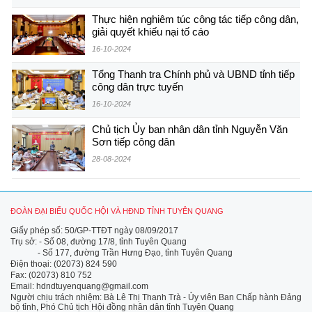
Thực hiện nghiêm túc công tác tiếp công dân,
giải quyết khiếu nại tố cáo
16-10-2024
Tổng Thanh tra Chính phủ và UBND tỉnh tiếp
công dân trực tuyến
16-10-2024
Chủ tịch Ủy ban nhân dân tỉnh Nguyễn Văn
Sơn tiếp công dân
28-08-2024
ĐOÀN ĐẠI BIỂU QUỐC HỘI VÀ HĐND TỈNH TUYÊN QUANG
Giấy phép số: 50/GP-TTĐT ngày 08/09/2017
Trụ sở: - Số 08, đường 17/8, tỉnh Tuyên Quang
- Số 177, đường Trần Hưng Đạo, tỉnh Tuyên Quang
Điện thoại: (02073) 824 590
Fax: (02073) 810 752
Email: hdndtuyenquang@gmail.com
Người chịu trách nhiệm: Bà Lê Thị Thanh Trà - Ủy viên Ban Chấp hành Đảng
bộ tỉnh, Phó Chủ tịch Hội đồng nhân dân tỉnh Tuyên Quang