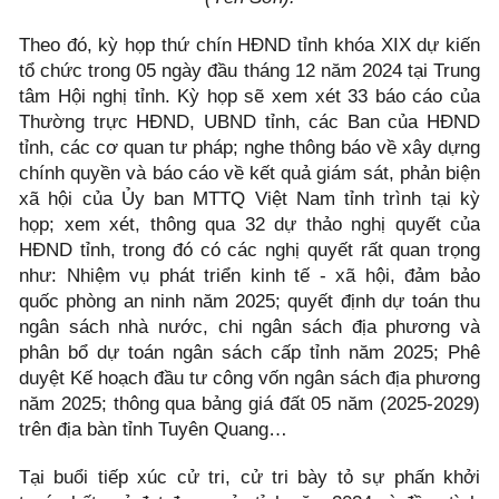
Theo đó, kỳ họp thứ chín HĐND tỉnh khóa XIX dự kiến
tổ chức trong 05 ngày đầu tháng 12 năm 2024 tại Trung
tâm Hội nghị tỉnh. Kỳ họp sẽ xem xét 33 báo cáo của
Thường trực HĐND, UBND tỉnh, các Ban của HĐND
tỉnh, các cơ quan tư pháp; nghe thông báo về xây dựng
chính quyền và báo cáo về kết quả giám sát, phản biện
xã hội của Ủy ban MTTQ Việt Nam tỉnh trình tại kỳ
họp; xem xét, thông qua 32 dự thảo nghị quyết của
HĐND tỉnh, trong đó có các nghị quyết rất quan trọng
như: Nhiệm vụ phát triển kinh tế - xã hội, đảm bảo
quốc phòng an ninh năm 2025; quyết định dự toán thu
ngân sách nhà nước, chi ngân sách địa phương và
phân bổ dự toán ngân sách cấp tỉnh năm 2025; Phê
duyệt Kế hoạch đầu tư công vốn ngân sách địa phương
năm 2025; thông qua bảng giá đất 05 năm (2025-2029)
trên địa bàn tỉnh Tuyên Quang…
Tại buổi tiếp xúc cử tri, cử tri bày tỏ sự phấn khởi