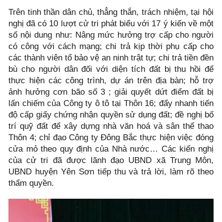
Trên tinh thần dân chủ, thẳng thắn, trách nhiệm, tại hội
nghị đã có 10 lượt cử tri phát biểu với 17 ý kiến về một
số nội dung như: Nâng mức hưởng trợ cấp cho người
có công với cách mạng; chi trả kịp thời phụ cấp cho
các thành viên tổ bảo vệ an ninh trật tự; chi trả tiền đền
bù cho người dân đối với diện tích đất bị thu hồi để
thực hiện các công trình, dự án trên địa bàn; hỗ trợ
ảnh hưởng cơn bão số 3 ; giải quyết dứt điểm đất bị
lấn chiếm của Công ty ô tô tại Thôn 16; đẩy nhanh tiến
độ cấp giấy chứng nhận quyền sử dụng đất; đề nghị bố
trí quỹ đất để xây dựng nhà văn hoá và sân thể thao
Thôn 4; chỉ đạo Công ty Đông Bắc thực hiện việc đóng
cửa mỏ theo quy định của Nhà nước… Các kiến nghị
của cử tri đã được lãnh đạo UBND xã Trung Môn,
UBND huyện Yên Sơn tiếp thu và trả lời, làm rõ theo
thẩm quyền.