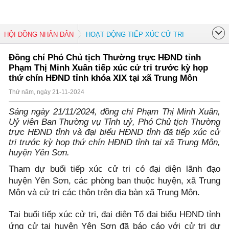
HỘI ĐỒNG NHÂN DÂN
HOẠT ĐỘNG TIẾP XÚC CỬ TRI
Đồng chí Phó Chủ tịch Thường trực HĐND tỉnh
Phạm Thị Minh Xuân tiếp xúc cử tri trước kỳ họp
thứ chín HĐND tỉnh khóa XIX tại xã Trung Môn
Thứ năm, ngày 21-11-2024
Sáng ngày 21/11/2024, đồng chí Phạm Thị Minh Xuân,
Uỷ viên Ban Thường vụ Tỉnh uỷ, Phó Chủ tịch Thường
trực HĐND tỉnh và đại biểu HĐND tỉnh đã tiếp xúc cử
tri trước kỳ họp thứ chín HĐND tỉnh tại xã Trung Môn,
huyện Yên Sơn.
Tham dự buổi tiếp xúc cử tri có đại diện lãnh đạo
huyện Yên Sơn, các phòng ban thuộc huyện, xã Trung
Môn và cử tri các thôn trên địa bàn xã Trung Môn.
Tại buổi tiếp xúc cử tri, đại diện Tổ đại biểu HĐND tỉnh
ứng cử tại huyện Yên Sơn đã báo cáo với cử tri dự