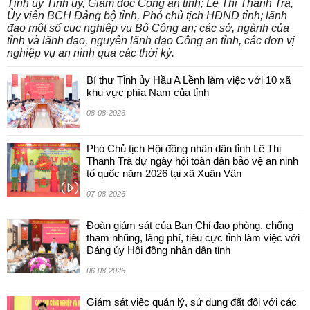
Tỉnh uỷ Tỉnh ủy, Giám đốc Công an tỉnh; Lê Thị Thanh Trà,
Ủy viên BCH Đảng bộ tỉnh, Phó chủ tịch HĐND tỉnh; lãnh
đạo một số cục nghiệp vụ Bộ Công an; các sở, ngành của
tỉnh và lãnh đạo, nguyên lãnh đạo Công an tỉnh, các đơn vị
nghiệp vụ an ninh qua các thời kỳ.
Bí thư Tỉnh ủy Hầu A Lềnh làm việc với 10 xã
khu vực phía Nam của tỉnh
08-08-2026
Phó Chủ tịch Hội đồng nhân dân tỉnh Lê Thị
Thanh Trà dự ngày hội toàn dân bảo vệ an ninh
tổ quốc năm 2026 tại xã Xuân Vân
07-08-2026
Đoàn giám sát của Ban Chỉ đạo phòng, chống
tham nhũng, lãng phí, tiêu cực tỉnh làm việc với
Đảng ủy Hội đồng nhân dân tỉnh
06-08-2026
Giám sát việc quản lý, sử dụng đất đối với các