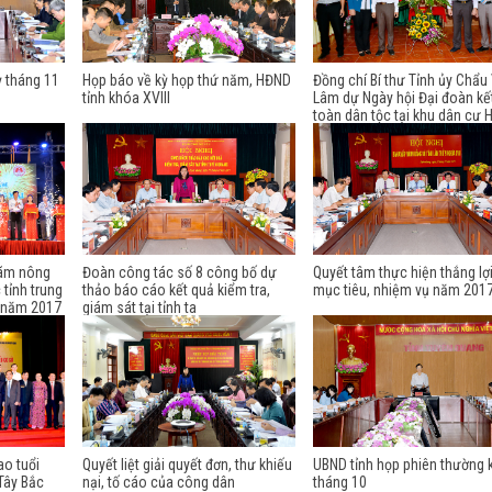
ỳ tháng 11
Họp báo về kỳ họp thứ năm, HĐND
Đồng chí Bí thư Tỉnh ủy Chẩu
tỉnh khóa XVIII
Lâm dự Ngày hội Đại đoàn kế
toàn dân tộc tại khu dân cư 
Thành
lãm nông
Đoàn công tác số 8 công bố dự
Quyết tâm thực hiện thắng lợ
 tỉnh trung
thảo báo cáo kết quả kiểm tra,
mục tiêu, nhiệm vụ năm 201
c năm 2017
giám sát tại tỉnh ta
ao tuổi
Quyết liệt giải quyết đơn, thư khiếu
UBND tỉnh họp phiên thường 
 Tây Bắc
nại, tố cáo của công dân
tháng 10