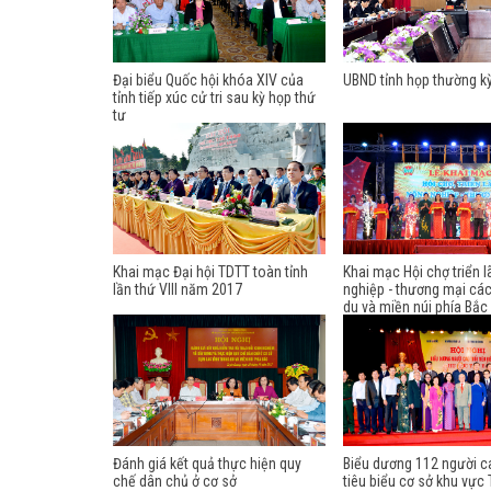
Đại biểu Quốc hội khóa XIV của
UBND tỉnh họp thường k
tỉnh tiếp xúc cử tri sau kỳ họp thứ
tư
Khai mạc Đại hội TDTT toàn tỉnh
Khai mạc Hội chợ triển 
lần thứ VIII năm 2017
nghiệp - thương mại các
du và miền núi phía Bắ
Đánh giá kết quả thực hiện quy
Biểu dương 112 người c
chế dân chủ ở cơ sở
tiêu biểu cơ sở khu vực