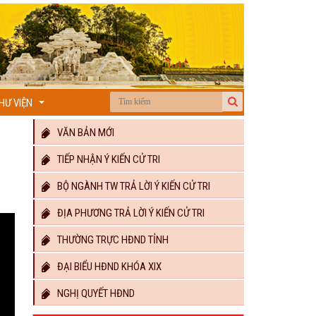
HƯ VIỆN
...
VĂN BẢN MỚI
TIẾP NHẬN Ý KIẾN CỬ TRI
BỘ NGÀNH TW TRẢ LỜI Ý KIẾN CỬ TRI
ĐỊA PHƯƠNG TRẢ LỜI Ý KIẾN CỬ TRI
THƯỜNG TRỰC HĐND TỈNH
ĐẠI BIỂU HĐND KHÓA XIX
NGHỊ QUYẾT HĐND