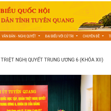
VĂN BẢN - NGHỊ QUYẾT
ĐẠI BIỂU VỚI CỬ TRI
CHUYÊN ĐỀ
T
...
...
...
TRIỆT NGHỊ QUYẾT TRUNG ƯƠNG 6 (KHÓA XII)