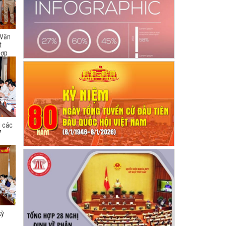
 Văn
t
Hợp
i các
7
kỳ