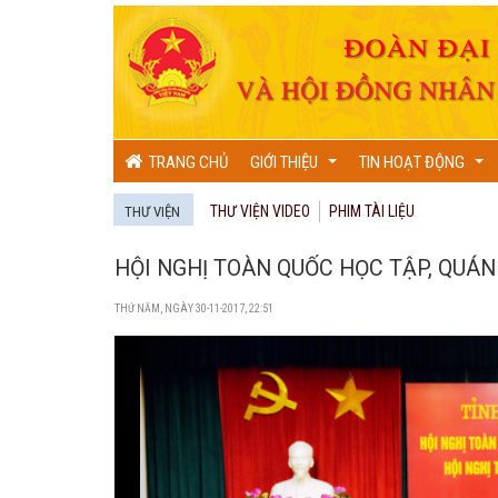
TRANG CHỦ
GIỚI THIỆU
TIN HOẠT ĐỘNG
...
...
THƯ VIỆN VIDEO
PHIM TÀI LIỆU
THƯ VIỆN
HỘI NGHỊ TOÀN QUỐC HỌC TẬP, QUÁN 
THỨ NĂM, NGÀY 30-11-2017, 22:51