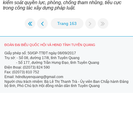
kiểm soát quyền lực, phòng, chống tham nhũng, tiêu cực
trong công tác xây dựng pháp luật.
Trang 163
ĐOÀN ĐẠI BIỂU QUỐC HỘI VÀ HĐND TỈNH TUYÊN QUANG
Giấy phép số: 50/GP-TTĐT ngày 08/09/2017
Trụ sở: - Số 08, đường 17/8, tỉnh Tuyên Quang
- Số 177, đường Trần Hưng Đạo, tỉnh Tuyên Quang
Điện thoại: (02073) 824 590
Fax: (02073) 810 752
Email: hdndtuyenquang@gmail.com
Người chịu trách nhiệm: Bà Lê Thị Thanh Trà - Ủy viên Ban Chấp hành Đảng
bộ tỉnh, Phó Chủ tịch Hội đồng nhân dân tỉnh Tuyên Quang