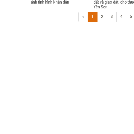
ánh tình hình Nhân dân
đất và giao đất, cho thuê
Yên Sơn
«
1
2
3
4
5