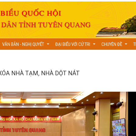
VĂN BẢN - NGHỊ QUYẾT
ĐẠI BIỂU VỚI CỬ TRI
CHUYÊN ĐỀ
T
...
...
...
XÓA NHÀ TẠM, NHÀ DỘT NÁT