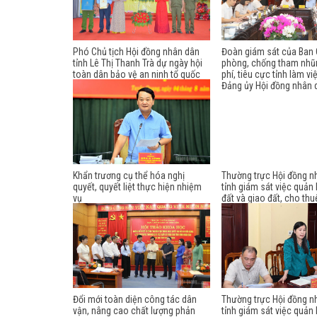
Phó Chủ tịch Hội đồng nhân dân
Đoàn giám sát của Ban 
tỉnh Lê Thị Thanh Trà dự ngày hội
phòng, chống tham nhũn
toàn dân bảo vệ an ninh tổ quốc
phí, tiêu cực tỉnh làm vi
năm 2026 tại xã Xuân Vân
Đảng ủy Hội đồng nhân 
Khẩn trương cụ thể hóa nghị
Thường trực Hội đồng n
quyết, quyết liệt thực hiện nhiệm
tỉnh giám sát việc quản 
vụ
đất và giao đất, cho thuê
phường Minh Xuân
Đổi mới toàn diện công tác dân
Thường trực Hội đồng n
vận, nâng cao chất lượng phản
tỉnh giám sát việc quản 