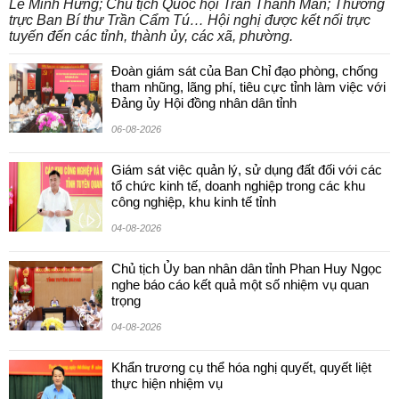
Lê Minh Hưng; Chủ tịch Quốc hội Trần Thanh Mẫn; Thường
trực Ban Bí thư Trần Cẩm Tú… Hội nghị được kết nối trực
tuyến đến các tỉnh, thành ủy, các xã, phường.
Đoàn giám sát của Ban Chỉ đạo phòng, chống
tham nhũng, lãng phí, tiêu cực tỉnh làm việc với
Đảng ủy Hội đồng nhân dân tỉnh
06-08-2026
Giám sát việc quản lý, sử dụng đất đối với các
tổ chức kinh tế, doanh nghiệp trong các khu
công nghiệp, khu kinh tế tỉnh
04-08-2026
Chủ tịch Ủy ban nhân dân tỉnh Phan Huy Ngọc
nghe báo cáo kết quả một số nhiệm vụ quan
trọng
04-08-2026
Khẩn trương cụ thể hóa nghị quyết, quyết liệt
thực hiện nhiệm vụ