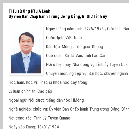
Tiểu sử Ông Hầu A Lềnh
Ủy viên Ban Chấp hành Trung ương Đảng, Bí thư Tỉnh ủy
Ngày tháng năm sinh: 22/6/1973 ; Giới tính: N
Quốc tịch: Việt Nam
Dân tộc: Mông ; Tôn giáo: Không
Quê quán: Xã Tả Van, tỉnh Lào Cai
Nơi ở hiện nay: Nhà công vụ Tỉnh ủy Tuyên Qua
Chuyên môn, nghiệp vụ: Đại học, chuyên ngành 
Học hàm, học vị: Thạc sĩ Khoa học cây trồng
Lý luận chính trị: Cao cấp
Ngoại ngữ: Nói được tiếng dân tộc HMông
Nghề nghiệp, chức vụ: Ủy viên Ban Chấp hành Trung ương Đảng, Bí t
Nơi công tác: Tỉnh uỷ Tuyên Quang
Ngày vào Đảng: 18/01/1994