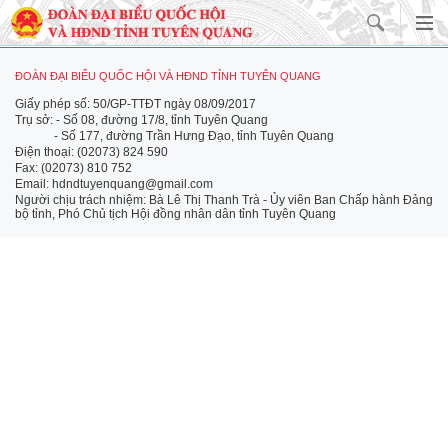
ĐOÀN ĐẠI BIỂU QUỐC HỘI VÀ HĐND TỈNH TUYÊN QUANG
Giấy phép số: 50/GP-TTĐT ngày 08/09/2017
Trụ sở: - Số 08, đường 17/8, tỉnh Tuyên Quang
- Số 177, đường Trần Hưng Đạo, tỉnh Tuyên Quang
Điện thoại: (02073) 824 590
Fax: (02073) 810 752
Email: hdndtuyenquang@gmail.com
Người chịu trách nhiệm: Bà Lê Thị Thanh Trà - Ủy viên Ban Chấp hành Đảng
bộ tỉnh, Phó Chủ tịch Hội đồng nhân dân tỉnh Tuyên Quang